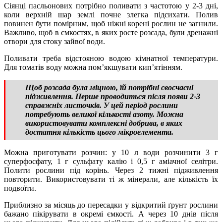
Сіянці пасльонових потрібно поливати з частотою у 2-3 дні,
коли верхній шар землі почне злегка підсихати. Полив
повинен бути помірним, щоб ніжні корені рослин не загнили.
Важливо, щоб в ємкостях, в яких росте розсада, були дренажні
отвори для стоку зайвої води.
Поливати треба відстояною водою кімнатної температури.
Для томатів воду можна пом’якшувати кип’ятінням.
Щоб розсада була міцною, їй потрібні своєчасні
підживлення. Перше проводиться після появи 2-3
справжніх листочків. У цей період рослини
потребують великої кількості азоту. Можна
використовувати комплексні добрива, в яких
достатня кількість цього мікроелемента.
Можна приготувати розчин: у 10 л води розчинити 3 г
суперфосфату, 1 г сульфату калію і 0,5 г аміачної селітри.
Полити рослини під корінь. Через 2 тижні підживлення
повторити. Використовувати ті ж мінерали, але кількість їх
подвоїти.
Приблизно за місяць до пересадки у відкритий ґрунт рослини
бажано пікірувати в окремі ємкості. А через 10 днів після