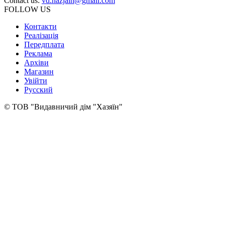
Contact us:
vd.hazjain@gmail.com
FOLLOW US
Контакти
Реалізація
Передплата
Реклама
Архіви
Магазин
Увійти
Русский
© ТОВ "Видавничий дім "Хазяїн"