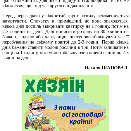
цього підживити. Для цього підійдуть ті ж добрива і в тих же
кількостях, що і під час другого підживлення.
Перед пересадкою у відкритий ґрунт розсаду рекомендується
загартувати. Спочатку в приміщенні, де вона знаходяться,
кілька днів поспіль відкривати кватирку на 1 годину, потім на
2-3 години на день. Далі виносити розсаду на 30 хвилин на
балкон, лоджію або на вулицю, поступово збільшуючи час її
перебування на свіжому повітрі до 2-3 годин. Перші кілька
днів бажано ставити молоді рослини в тіні. Потім залишати на
сонці на 1 годину, поступово збільшуючи сонячні ванни до 2-3
годин на день.
Наталя ШАПОВАЛ.