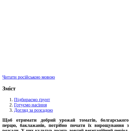
Читати російською мовою
Зміст
Підбираємо ґрунт
Готуємо насіння
Догляд за розсадою
Щоб отримати добрий урожай томатів, болгарського
перцю, баклажанів, потрібно почати їх вирощування з
розсади. У цих культур досить довгий вегетаційний період.