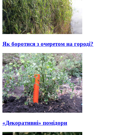
Як боротися з очеретом на городі?
«Декоративні» помідори