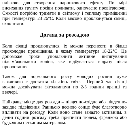
плівкою для створення парникового ефекту. По мірі
висихання ґрунту посіви поливати, одночасно провітрюючи.
Ємкості потрібно тримати в світлому і теплому приміщенні
при температурі 23-26°С. Коли масово проклюнуться сіянці,
скло зняти.
Догляд за розсадою
Коли сіянці проклюнулися, їх можна перенести в більш
прохолодне приміщення, в якому температура 18-22°С. Це
допоможе трохи уповільнити активне витягування
підсім’ядольного коліна, яке відбувається відразу після
проростання.
Також для нормального росту молодих рослин дуже
важливою є достатня кількість світла. Перший час сіянці
можна досвічувати фітолампами по 2-3 години вранці та
ввечері.
Найкраще місце для розсади – південно-східне або південно-
західне підвіконня. Ранньою весною сонце буде благотворно
впливати на розсаду. Коли воно стане занадто активним, в
денні години розсаду треба притіняти тюлем, фіранкою або
будь-яким нетканим матеріалом.