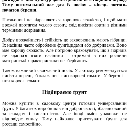
Тому оптимальний час для їх посіву – кінець лютого-
початок березня.
Пасльонові не відрізняються хорошою лежкістю, і щоб мати
врожай протягом усього сезону, слід висіяти сорти з різними
термінами дозрівання.
Добру врожайність і стійкість до захворювань мають гібриди.
Їх насіння часто оброблене фунгіцидами або добривами. Воно
має хорошу схожість. Але потрібно враховувати, що з гібридів
не вдасться взяти насінини – отримані з них рослини
материнські характеристики не зберігають.
Також важливий своєчасний посів. У лютому рекомендується
висіяти перець, баклажани і високорослі томати. У березні –
низькорослі томати.
Підбираємо ґрунт
Можна купити в садовому центрі готовий універсальний
ґрунт. У багатьох виробників він доброї якості, збалансований
за складом і кислотністю. Але іноді вміст упаковки не
відповідає опису. Тому найкраще приготувати ґрунт для
розсади самостійно.