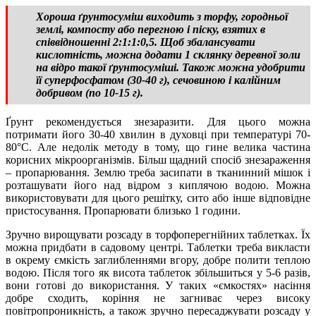
Хороша ґрунтосуміш виходить з торфу, городньої
землі, компосту або перегною і піску, взятих в
співвідношенні 2:1:1:0,5. Щоб збалансувати
кислотність, можна додати 1 склянку деревної золи
на відро такої ґрунтосуміші. Також можна удобрити
її суперфосфатом (30-40 г), сечовиною і калійним
добривом (по 10-15 г).
Ґрунт рекомендується знезаразити. Для цього можна
потримати його 30-40 хвилин в духовці при температурі 70-
80°С. Але недолік методу в тому, що гине велика частина
корисних мікроорганізмів. Більш щадний спосіб знезараження
– пропарювання. Землю треба засипати в тканинний мішок і
розташувати його над відром з киплячою водою. Можна
використовувати для цього решітку, сито або інше відповідне
пристосування. Пропарювати близько 1 години.
Зручно вирощувати розсаду в торфоперегнійних таблетках. Їх
можна придбати в садовому центрі. Таблетки треба викласти
в окрему ємкість заглибленнями вгору, добре полити теплою
водою. Після того як висота таблеток збільшиться у 5-6 разів,
вони готові до використання. У таких «ємкостях» насіння
добре сходить, коріння не загниває через високу
повітропроникність, а також зручно пересаджувати розсаду у