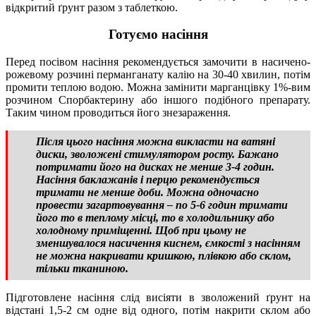
відкритий ґрунт разом з таблеткою.
Готуємо насіння
Перед посівом насіння рекомендується замочити в насичено-
рожевому розчині перманганату калію на 30-40 хвилин, потім
промити теплою водою. Можна замінити марганцівку 1%-вим
розчином Спорбактерину або іншого подібного препарату.
Таким чином проводиться його знезараження.
Після цього насіння можна викласти на ватяні
диски, зволожені стимулятором росту. Бажано
потримати його на дисках не менше 3-4 годин.
Насіння баклажанів і перцю рекомендується
тримати не менше доби. Можна одночасно
провести загартовування – по 5-6 годин тримати
його то в теплому місці, то в холодильнику або
холодному приміщенні. Щоб при цьому не
зменшувалося насичення киснем, ємкості з насінням
не можна накривати кришкою, плівкою або склом,
тільки тканиною.
Підготовлене насіння слід висіяти в зволожений ґрунт на
відстані 1,5-2 см одне від одного, потім накрити склом або