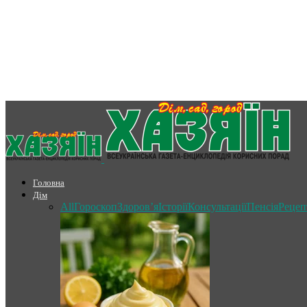
Головна
Дім
All
Гороскоп
Здоров’я
Історії
Консультації
Пенсія
Рецеп