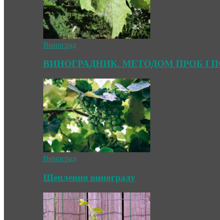
Виноград
ВИНОГРАДНИК. МЕТОДОМ ПРОБ І 
Виноград
Щеплення винограду