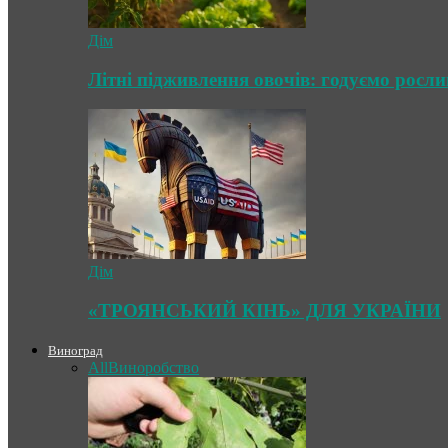
Дім
Літні підживлення овочів: годуємо росл
Дім
«ТРОЯНСЬКИЙ КІНЬ» ДЛЯ УКРАЇНИ
Виноград
All
Виноробство