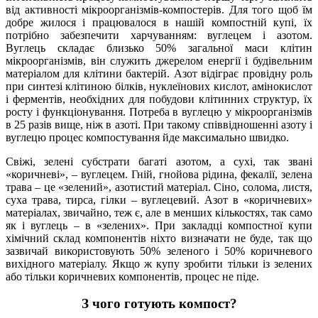
від активності мікроорганізмів-компостерів. Для того щоб їм
добре жилося і працювалося в нашій компостній купі, їх
потрібно забезпечити харчуванням: вуглецем і азотом.
Вуглець складає близько 50% загальної маси клітин
мікроорганізмів, він служить джерелом енергії і будівельним
матеріалом для клітини бактерій. Азот відіграє провідну роль
при синтезі клітиною білків, нуклеїнових кислот, амінокислот
і ферментів, необхідних для побудови клітинних структур, їх
росту і функціонування. Потреба в вуглецю у мікроорганізмів
в 25 разів вище, ніж в азоті. При такому співвідношенні азоту і
вуглецю процес компостування йде максимально швидко.
Свіжі, зелені субстрати багаті азотом, а сухі, так звані
«коричневі», – вуглецем. Гній, гнойова рідина, фекалії, зелена
трава – це «зелений», азотистий матеріал. Сіно, солома, листя,
суха трава, тирса, гілки – вуглецевий. Азот в «коричневих»
матеріалах, звичайно, теж є, але в менших кількостях, так само
як і вуглець – в «зелених». При закладці компостної купи
хімічний склад компонентів ніхто визначати не буде, так що
зазвичай використовують 50% зеленого і 50% коричневого
вихідного матеріалу. Якщо ж купу зробити тільки із зелених
або тільки коричневих компонентів, процес не піде.
З чого готують компост?