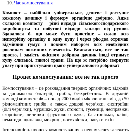
Час компостування
Компост – найбільш універсальне, дешеве і доступне
кожному дачнику і фермеру органічне добриво. Адже
складові компосту – різні відходи сільськогосподарського
виробництва та побутові відходи завжди під рукою.
Здавалося б, що може бути простіше – склав всю
непотрібну органіку в одну купу і через рік-два отримав
відмінний гумус з повним набором всіх необхідних
рослинам поживних елементів. Виявляється, все не так
просто, і замість якісного добрива дачник іноді отримує
купу слизької, гнилої трави. На що ж потрібно звернути
увагу при приготуванні цього універсального добрива?
Процес компостування: все не так просто
Компостування – це розкладання твердих органічних відходів
за допомогою бактерій, грибів, безхребетних. В дружній
команді компостерів – понад 2000 видів мікроорганізмів, до 50
різноманітних грибів, а також дощові черв’яки, енхітриїди
(білі черв’яки), мурашки, жуки, стоноги, гусениці, несправжні
скорпіони, личинки фруктового жука, багатоніжки, кліщі,
нематоди, щипавки, мокриці, ногохвістки, павуки та ін.
Інтенсивність процесу компостування в першу чергу залежить