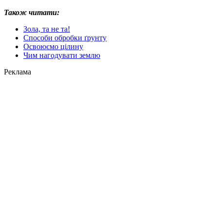
Також читати:
Зола, та не та!
Способи обробки ґрунту
Освоюємо цілину
Чим нагодувати землю
Реклама