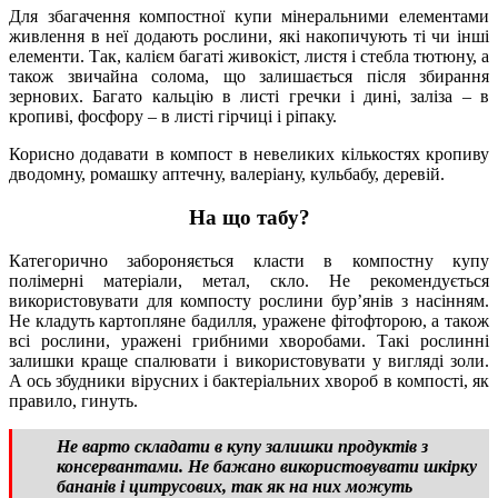
Для збагачення компостної купи мінеральними елементами
живлення в неї додають рослини, які накопичують ті чи інші
елементи. Так, калієм багаті живокіст, листя і стебла тютюну, а
також звичайна солома, що залишається після збирання
зернових. Багато кальцію в листі гречки і дині, заліза – в
кропиві, фосфору – в листі гірчиці і ріпаку.
Корисно додавати в компост в невеликих кількостях кропиву
дводомну, ромашку аптечну, валеріану, кульбабу, деревій.
На що табу?
Категорично забороняється класти в компостну купу
полімерні матеріали, метал, скло. Не рекомендується
використовувати для компосту рослини бур’янів з насінням.
Не кладуть картопляне бадилля, уражене фітофторою, а також
всі рослини, уражені грибними хворобами. Такі рослинні
залишки краще спалювати і використовувати у вигляді золи.
А ось збудники вірусних і бактеріальних хвороб в компості, як
правило, гинуть.
Не варто складати в купу залишки продуктів з
консервантами. Не бажано використовувати шкірку
бананів і цитрусових, так як на них можуть