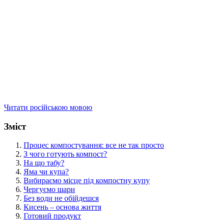
Читати російською мовою
Зміст
Процес компостування: все не так просто
З чого готують компост?
На що табу?
Яма чи купа?
Вибираємо місце під компостну купу
Чергуємо шари
Без води не обійдешся
Кисень – основа життя
Готовий продукт