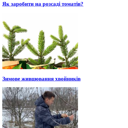
Як заробити на розсаді томатів?
Зимове живцювання хвойників