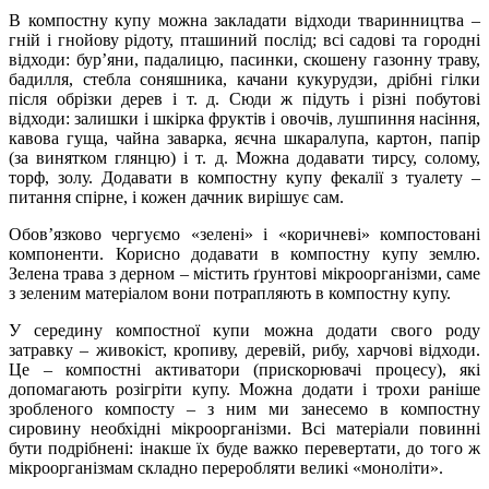
В компостну купу можна закладати відходи тваринництва –
гній і гнойову рідоту, пташиний послід; всі садові та городні
відходи: бур’яни, падалицю, пасинки, скошену газонну траву,
бадилля, стебла соняшника, качани кукурудзи, дрібні гілки
після обрізки дерев і т. д. Сюди ж підуть і різні побутові
відходи: залишки і шкірка фруктів і овочів, лушпиння насіння,
кавова гуща, чайна заварка, яєчна шкаралупа, картон, папір
(за винятком глянцю) і т. д. Можна додавати тирсу, солому,
торф, золу. Додавати в компостну купу фекалії з туалету –
питання спірне, і кожен дачник вирішує сам.
Обов’язково чергуємо «зелені» і «коричневі» компостовані
компоненти. Корисно додавати в компостну купу землю.
Зелена трава з дерном – містить ґрунтові мікроорганізми, саме
з зеленим матеріалом вони потрапляють в компостну купу.
У середину компостної купи можна додати свого роду
затравку – живокіст, кропиву, деревій, рибу, харчові відходи.
Це – компостні активатори (прискорювачі процесу), які
допомагають розігріти купу. Можна додати і трохи раніше
зробленого компосту – з ним ми занесемо в компостну
сировину необхідні мікроорганізми. Всі матеріали повинні
бути подрібнені: інакше їх буде важко перевертати, до того ж
мікроорганізмам складно переробляти великі «моноліти».