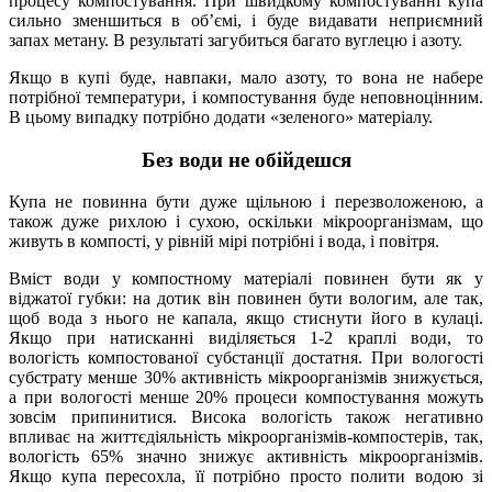
процесу компостування. При швидкому компостуванні купа
сильно зменшиться в об’ємі, і буде видавати неприємний
запах метану. В результаті загубиться багато вуглецю і азоту.
Якщо в купі буде, навпаки, мало азоту, то вона не набере
потрібної температури, і компостування буде неповноцінним.
В цьому випадку потрібно додати «зеленого» матеріалу.
Без води не обійдешся
Купа не повинна бути дуже щільною і перезволоженою, а
також дуже рихлою і сухою, оскільки мікроорганізмам, що
живуть в компості, у рівній мірі потрібні і вода, і повітря.
Вміст води у компостному матеріалі повинен бути як у
віджатої губки: на дотик він повинен бути вологим, але так,
щоб вода з нього не капала, якщо стиснути його в кулаці.
Якщо при натисканні виділяється 1-2 краплі води, то
вологість компостованої субстанції достатня. При вологості
субстрату менше 30% активність мікроорганізмів знижується,
а при вологості менше 20% процеси компостування можуть
зовсім припинитися. Висока вологість також негативно
впливає на життєдіяльність мікроорганізмів-компостерів, так,
вологість 65% значно знижує активність мікроорганізмів.
Якщо купа пересохла, її потрібно просто полити водою зі