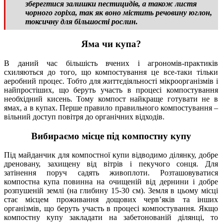
зберегтися залишки пестицидів, а також листя
чорного горіха, так як воно містить речовину юглон,
токсичну для більшості рослин.
Яма чи купа?
В даний час більшість вчених і агрономів-практиків
схиляються до того, що компостування це все-таки тільки
аеробний процес. Тобто для життєдіяльності мікроорганізмів і
найпростіших, що беруть участь в процесі компостування
необхідний кисень. Тому компост найкраще готувати не в
ямах, а в купах. Перше правило правильного компостування –
вільний доступ повітря до органічних відходів.
Вибираємо місце під компостну купу
Під майданчик для компостної купи відводимо ділянку, добре
дреновану, захищену від вітрів і пекучого сонця. Для
затінення поруч садять живоплоти. Розташовуватися
компостна купа повинна на очищеній від дернини і добре
розпушеній землі (на глибину 15-30 см). Земля в цьому місці
стає місцем проживання дощових черв’яків та інших
організмів, що беруть участь в процесі компостування. Якщо
компостну купу закладати на забетонованій ділянці, то