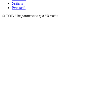
Увійти
Русский
© ТОВ "Видавничий дім "Хазяїн"