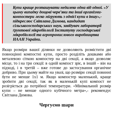
Купи краще розташувати недалеко одна від одної. «У
цьому випадку дощові черв’яки та інші організми-
компостери легко мігрують з однієї купи в іншу»,-
підкреслює Світлана Димова, кандидат
сільськогосподарських наук, завідувач лабораторії
ґрунтової мікробіології Інституту господарської
мікробіології та агропромислового виробництва
НААН України.
Якщо розміри вашої ділянки не дозволяють розмістити дві
повноцінні компостні купи, просто розділіть дошками або
металевою сіткою компостер на дві секції, а якщо дозволяє
місце, то і на три секції: в одній компост зріє, в іншій – він на
підході, і в третій – вже готове до застосування органічне
добриво. При цьому майте на увазі, що розміри секції повинні
бути не менше 1х1 м. Якщо компостер маленький, краще
зробити дві секції, так як в маленькій купі компост не
розігріється до потрібної температури. «Мінімальний розмір
купи – не менше одного кубічного метра»,- рекомендує
Світлана Димова.
Чергуємо шари