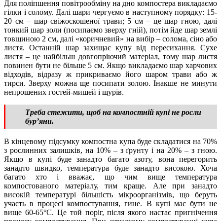
Для поліпшення повітрообміну на дно компостера викладаємо
гілки і солому. Далі шари чергуємо в наступному порядку: 15-
20 см – шар свіжоскошеної трави; 5 см – це шар гною, далі
тонкий шар золи (посипаємо зверху гній), потім йде шар землі
товщиною 2 см, далі «коричневий» на вибір – солома, сіно або
листя. Останній шар захищає купу від пересихання. Сухе
листя – це найбільш довгопріючий матеріал, тому шар листя
повинен бути не більше 5 см. Якщо викладаємо шар харчових
відходів, відразу ж прикриваємо його шаром трави або ж
тирси. Зверху можна ще посипати золою. Інакше не минути
непрошених гостей-мишей і щурів.
Треба стежити, щоб на компостній купі не росли
бур’яни.
В кінцевому підсумку компостна купа буде складатися на 70%
з рослинних залишків, на 10% – з ґрунту і на 20% – з гною.
Якщо в купі буде занадто багато азоту, вона перегорить
занадто швидко, температура буде занадто високою. Хоча
багато хто і вважає, що чим вище температура
компостованого матеріалу, тим краще. Але при занадто
високій температурі більшість мікроорганізмів, що беруть
участь в процесі компостування, гине. В купі має бути не
вище 60-65°С. Це той поріг, після якого настає пригнічення