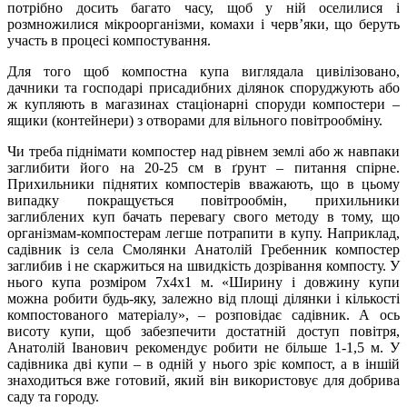
потрібно досить багато часу, щоб у ній оселилися і
розмножилися мікроорганізми, комахи і черв’яки, що беруть
участь в процесі компостування.
Для того щоб компостна купа виглядала цивілізовано,
дачники та господарі присадибних ділянок споруджують або
ж купляють в магазинах стаціонарні споруди компостери –
ящики (контейнери) з отворами для вільного повітрообміну.
Чи треба піднімати компостер над рівнем землі або ж навпаки
заглибити його на 20-25 см в ґрунт – питання спірне.
Прихильники піднятих компостерів вважають, що в цьому
випадку покращується повітрообмін, прихильники
заглиблених куп бачать перевагу свого методу в тому, що
організмам-компостерам легше потрапити в купу. Наприклад,
садівник із села Смолянки Анатолій Гребенник компостер
заглибив і не скаржиться на швидкість дозрівання компосту. У
нього купа розміром 7х4х1 м. «Ширину і довжину купи
можна робити будь-яку, залежно від площі ділянки і кількості
компостованого матеріалу», – розповідає садівник. А ось
висоту купи, щоб забезпечити достатній доступ повітря,
Анатолій Іванович рекомендує робити не більше 1-1,5 м. У
садівника дві купи – в одній у нього зріє компост, а в іншій
знаходиться вже готовий, який він використовує для добрива
саду та городу.