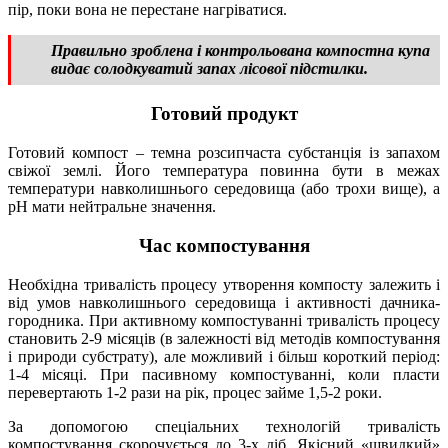
пір, поки вона не перестане нагріватися.
Правильно зроблена і контрольована компостна купа
видає солодкуватий запах лісової підстилки.
Готовий продукт
Готовий компост – темна розсипчаста субстанція із запахом
свіжої землі. Його температура повинна бути в межах
температури навколишнього середовища (або трохи вище), а
рН мати нейтральне значення.
Час компостування
Необхідна тривалість процесу утворення компосту залежить і
від умов навколишнього середовища і активності дачника-
городника. При активному компостуванні тривалість процесу
становить 2-9 місяців (в залежності від методів компостування
і природи субстрату), але можливий і більш короткий період:
1-4 місяці. При пасивному компостуванні, коли пласти
перевертають 1-2 рази на рік, процес займе 1,5-2 роки.
За допомогою спеціальних технологій тривалість
компостування скорочується до 3-х діб. Якісний «швидкий»