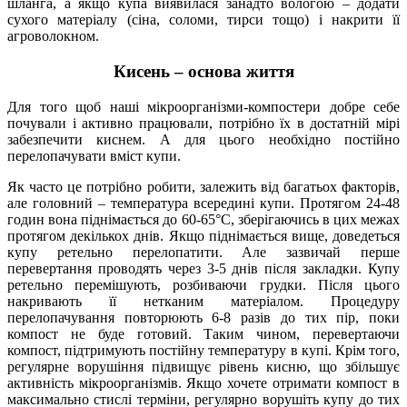
шланга, а якщо купа виявилася занадто вологою – додати
сухого матеріалу (сіна, соломи, тирси тощо) і накрити її
агроволокном.
Кисень – основа життя
Для того щоб наші мікроорганізми-компостери добре себе
почували і активно працювали, потрібно їх в достатній мірі
забезпечити киснем. А для цього необхідно постійно
перелопачувати вміст купи.
Як часто це потрібно робити, залежить від багатьох факторів,
але головний – температура всередині купи. Протягом 24-48
годин вона піднімається до 60-65°С, зберігаючись в цих межах
протягом декількох днів. Якщо піднімається вище, доведеться
купу ретельно перелопатити. Але зазвичай перше
перевертання проводять через 3-5 днів після закладки. Купу
ретельно перемішують, розбиваючи грудки. Після цього
накривають її нетканим матеріалом. Процедуру
перелопачування повторюють 6-8 разів до тих пір, поки
компост не буде готовий. Таким чином, перевертаючи
компост, підтримують постійну температуру в купі. Крім того,
регулярне ворушіння підвищує рівень кисню, що збільшує
активність мікроорганізмів. Якщо хочете отримати компост в
максимально стислі терміни, регулярно ворушіть купу до тих