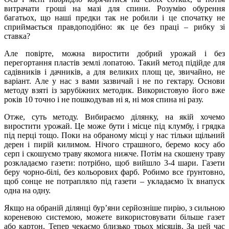
витрачати гроші на мазі для спини. Розумію обурення
багатьох, що наші предки так не робили і це спочатку не
сприймається правдоподібно: як це без праці – рибку зі
ставка?
Але повірте, можна виростити добрий урожай і без
перегортання пластів землі лопатою. Такий метод підійде для
садівників і дачників, а для великих площ це, звичайно, не
варіант. Але у нас з вами зазвичай і не по гектару. Основи
методу взяті із зарубіжних методик. Використовую його вже
років 10 точно і не пошкодував ні я, ні моя спина ні разу.
Отже, суть методу. Вибираємо ділянку, на якій хочемо
виростити урожай. Це може бути і місце під клумбу, і грядка
під перці тощо. Поки на обраному місці у нас тільки щільний
дерен і пирій килимом. Нічого страшного, беремо косу або
серп і скошуємо траву якомога нижче. Потім на скошену траву
розкладаємо газети: потрібно, щоб вийшло 3-4 шари. Газети
беру чорно-білі, без кольорових фарб. Робимо все ґрунтовно,
щоб сонце не потрапляло під газети – укладаємо їх внапуск
одна на одну.
Якщо на обраній ділянці бур’яни серйозніше пирію, з сильною
кореневою системою, можете використовувати більше газет
або картон. Тепер чекаємо близько трьох місяців. За цей час