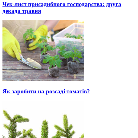
Чек-лист присадибного господарства: друга
декада травня
Як заробити на розсаді томатів?