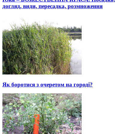
догляд, види, пересадка, розмноження
Як боротися з очеретом на городі?