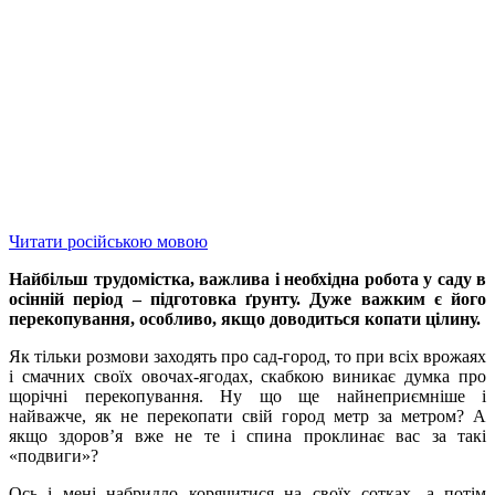
Читати російською мовою
Найбільш трудомістка, важлива і необхідна робота у саду в
осінній період – підготовка ґрунту. Дуже важким є його
перекопування, особливо, якщо доводиться копати цілину.
Як тільки розмови заходять про сад-город, то при всіх врожаях
і смачних своїх овочах-ягодах, скабкою виникає думка про
щорічні перекопування. Ну що ще найнеприємніше і
найважче, як не перекопати свій город метр за метром? А
якщо здоров’я вже не те і спина проклинає вас за такі
«подвиги»?
Ось і мені набридло корячитися на своїх сотках, а потім