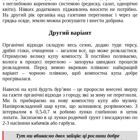
з неглибокою кореневою системою (редиску, салат, однорічні
квіти). Ніяких додаткових підживлень вносити не потрібно.
На другий рік органіка над газетами перегниває і через це
грядка осяде, землю можна розпушити і внести добрива.
Другий варіант
Органічні відходи складую весь сезон, додаю туди тирсу,
дрібні гілки, очищення – загалом все, що може розкластися.
Отримуємо велику купу компосту. Її постійно поливаємо,
волога в процесі перегною – запорука швидких процесів
розкладення. Перед зимою вкриваю плівкою: найкращий
варіант – чорною плівкою, щоб компостна купа добре
прогрівалася.
Навесні на купі будуть бур’яни – це проросли внесені зверху
на газети органічні відходи з городу, які за зиму не перегнили.
Ми їх прибираємо на нову компостну купу або мульчу.
Напіврозкладений шар купи, що залишився, розрівнюємо. З
інтервалом в 0,5-0,7 м робимо лунки глибиною в штик
лопати. Засипаємо в ці лунки родючий ґрунт і висаджуємо по
2-3 насінини кабачків або гарбуза.
Тут ми вбиваємо двох зайців: ці рослини добре