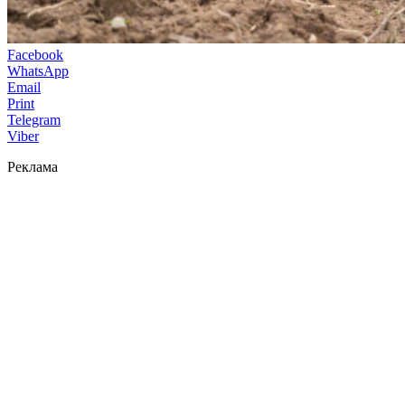
Facebook
WhatsApp
Email
Print
Telegram
Viber
Реклама