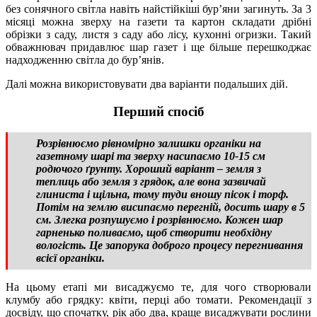
без сонячного світла навіть найстійкіші бур’яни загинуть. За 3
місяці можна зверху на газети та картон складати дрібні
обрізки з саду, листя з саду або лісу, кухонні огризки. Такий
обважнювач придавлює шар газет і ще більше перешкоджає
надходженню світла до бур’янів.
Далі можна використовувати два варіанти подальших дій.
Перший спосіб
Розрівнюємо рівномірно залишки органіки на
газетному шарі та зверху насипаємо 10-15 см
родючого ґрунту. Хороший варіант – земля з
теплиць або земля з грядок, але вона зазвичай
глиниста і щільна, тому туди вношу пісок і торф.
Потім на землю висипаємо перегній, досить шару в 5
см. Злегка розпушуємо і розрівнюємо. Кожен шар
гарненько поливаємо, щоб створити необхідну
вологість. Це запорука доброго процесу перегнивання
всієї органіки.
На цьому етапі ми висаджуємо те, для чого створювали
клумбу або грядку: квіти, перці або томати. Рекомендації з
досвіду, що спочатку, рік або два, краще висаджувати рослини