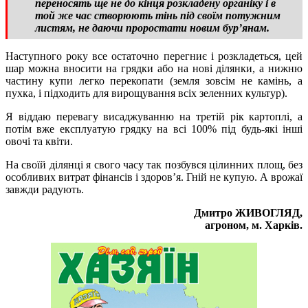
переносять ще не до кінця розкладену органіку і в
той же час створюють тінь під своїм потужним
листям, не даючи проростати новим бур’янам.
Наступного року все остаточно перегниє і розкладеться, цей
шар можна вносити на грядки або на нові ділянки, а нижню
частину купи легко перекопати (земля зовсім не камінь, а
пухка, і підходить для вирощування всіх зеленних культур).
Я віддаю перевагу висаджуванню на третій рік картоплі, а
потім вже експлуатую грядку на всі 100% під будь-які інші
овочі та квіти.
На своїй ділянці я свого часу так позбувся цілинних площ, без
особливих витрат фінансів і здоров’я. Гній не купую. А врожаї
завжди радують.
Дмитро ЖИВОГЛЯД,
агроном, м. Харків.