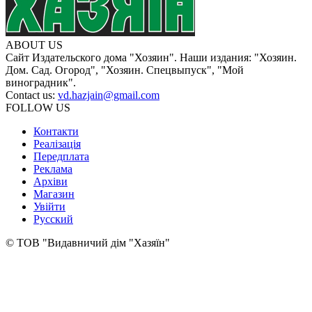
ABOUT US
Сайт Издательского дома "Хозяин". Наши издания: "Хозяин.
Дом. Сад. Огород", "Хозяин. Спецвыпуск", "Мой
виноградник".
Contact us:
vd.hazjain@gmail.com
FOLLOW US
Контакти
Реалізація
Передплата
Реклама
Архіви
Магазин
Увійти
Русский
© ТОВ "Видавничий дім "Хазяїн"