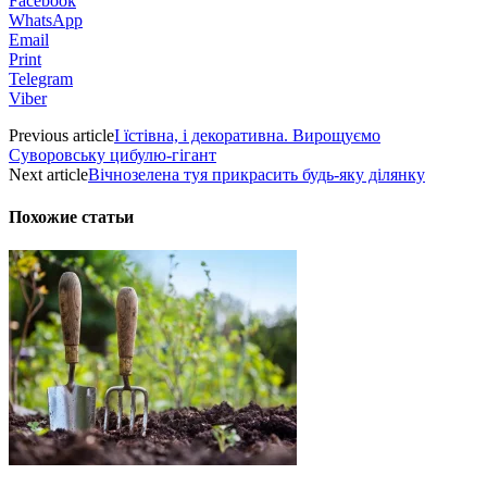
Facebook
WhatsApp
Email
Print
Telegram
Viber
Previous article
І їстівна, і декоративна. Вирощуємо
Суворовську цибулю-гігант
Next article
Вічнозелена туя прикрасить будь-яку ділянку
Похожие статьи