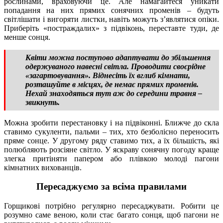
рослинами, враховуючи це. Але намагайтеся уникати
попадання на них прямих сонячних променів – будуть
світлішати і вигоряти листки, навіть можуть з’являтися опіки.
Приберіть «постраждалих» з підвіконь, переставте туди, де
менше сонця.
Квіти можна поступово адаптувати до збільшення
одержуваного навесні світла. Проводити своєрідне
«загартовування». Віднесіть їх вглиб кімнати,
розташуйте в місцях, де немає прямих променів.
Нехай знаходяться тут аж до середини травня –
звикнуть.
Можна зробити перестановку і на підвіконні. Ближче до скла
ставимо сукуленти, пальми – тих, хто безболісно переносить
пряме сонце. У другому ряду ставимо тих, а їх більшість, які
полюбляють розсіяне світло. У яскраву сонячну погоду краще
злегка притіняти папером або плівкою молоді пагони
кімнатних вихованців.
Пересаджуємо за всіма правилами
Горщикові потрібно регулярно пересаджувати. Робити це
розумно саме веною, коли стає багато сонця, щоб пагони не