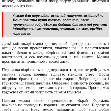
нижче), засипають шаром піску, зверху укладають шматочки
деревного вугілля.
Землю для пересадки зазвичай готують заздалегідь.
Вона повинна бути пухкою, родючою, легко
пропускати воду. Можна додати для кожної рослини
індивідуальні компоненти, зазвичай це мох, крейда,
кора та ін.
Деякі квітникарі землю для весняної пересадки залишають з
осені до весни промерзнути, упакувавши її в поліетиленові
пакети. Земля в холоді зберігає всі свої фізичні та хімічні
властивості, а ось комахи-шкідники в ній гинуть. Можна
пропарити за принципом парової лазні.
Перевалка відрізняється від пересадки тим, що не руйнується
земляна грудка, коріння відчуває менший стрес. Посуд
потрібно брати трохи більше від старого. Добрий дренаж і
ґрунтосуміш також важливі. Обережно виймають рослину, не
обтрушуючи землю, поміщають у новий горщик. Простір між
грудкою і стінками засипають свіжим ґрунтом.
Пальми можна тільки перевалювати. Вкрай обережно,
важливо не пошкодити коріння і не оголити його. Відразу ж
треба полити. Нову землю ущільнити, щоб вода добре