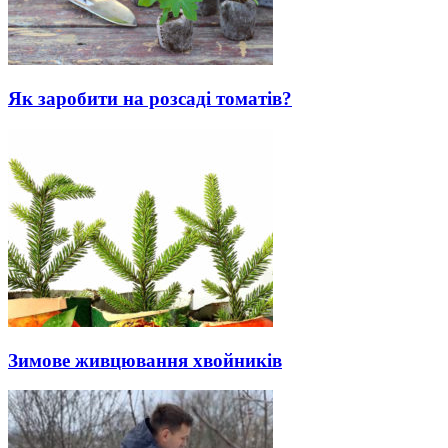
Як заробити на розсаді томатів?
Зимове живцювання хвойників