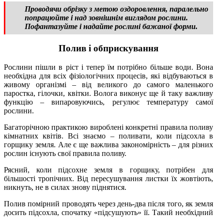
Проводячи обрізку з метою оздоровлення, паралельно
попрацюйте і над зовнішнім виглядом рослини.
Пофантазуйте і надайте рослині бажаної форми.
Полив і обприскування
Рослини пішли в ріст і тепер їм потрібно більше води. Вона
необхідна для всіх фізіологічних процесів, які відбуваються в
живому організмі – від великого до самого маленького
паростка, гілочки, квітки. Волога виконує ще й таку важливу
функцію – випаровуючись, регулює температуру самої
рослини.
Багаторічною практикою вироблені конкретні правила поливу
кімнатних квітів. Всі знаємо – поливати, коли підсохла в
горщику земля. Але є ще важлива закономірність – для різних
рослин існують свої правила поливу.
Рясний, коли підсохне земля в горщику, потрібен для
більшості тропічних. Від пересушування листки їх жовтіють,
никнуть, не в силах знову піднятися.
Полив помірний проводять через день-два після того, як земля
досить підсохла, спочатку «підсушують» її. Такий необхідний