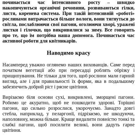
починається час інтенсивного росту – швидко
накопичуються органічні речовини, розвиваються гілки,
листя, коренева система. При такій інтенсивній «роботі»
рослинами витрачається більше вологи, вони тягнуться до
світла, послаблюючи свої пагони, оголюючи хворі, уражені
листки і гілочки, що викривилися за зиму. Все говорить
про те, що їм потрібна наша допомога. Починається час
активної роботи для квітникарів.
Наводимо красу
Насамперед уважно оглянемо наших вихованців. Саме перед
початком вегетації або при пересадці роблять обрізку і
прищипування. Не тільки для того, щоб рослини мали гарний
вигляд, але і для правильності їх форми, яка в подальшому
забезпечить добрий ріст і рясне цвітіння.
Вирізаємо біля основи сухі, викривлені, зморщені пагони.
Робимо це акуратно, щоб не пошкодити здорові. Торішні
пагони, що сильно розрослися, укорочуємо. Занадто довгі
стебла, наприклад, у пеларгонії, підрізаємо, не шкодуючи,
наполовину, можна більше. Краще видалити повністю тонкі та
слабкі пагони, щоб посилити великі, вони дадуть гарне
цвітіння.