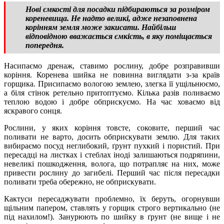
Нові ємкості для посадки підбираються за розміром
кореневища. Не надто великі, адже незаповнена
корінням земля може закисати. Найбільш
відповідною вважається ємкість, в яку поміщається
попередня.
Насипаємо дренаж, ставимо рослину, добре розправивши
коріння. Коренева шийка не повинна виглядати з-за країв
горщика. Присипаємо вологою землею, злегка її ущільнюємо,
а біля стінок ретельно притоптуємо. Кілька разів поливаємо
теплою водою і добре обприскуємо. На час ховаємо від
яскравого сонця.
Рослини, у яких коріння товсте, соковите, перший час
поливати не варто, досить обприскувати землю. Для таких
вибираємо посуд неглибокий, ґрунт пухкий і пористий. При
пересадці на листках і стеблах іноді залишаються подряпини,
невеликі пошкодження, волога, що потрапляє на них, може
привести рослину до загибелі. Перший час після пересадки
поливати треба обережно, не обприскувати.
Кактуси пересаджувати проблемно, їх беруть, огорнувши
щільним папером, ставлять у горщик строго вертикально (не
під нахилом!). Занурюють по шийку в ґрунт (не вище і не