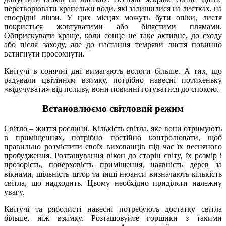
перетворювати крапельки води, які залишилися на листках, на
своєрідні лінзи. У цих місцях можуть бути опіки, листя
покриється жовтуватими або білястими плямами.
Обприскувати краще, коли сонце не таке активне, до сходу
або після заходу, але до настання темряви листя повинно
встигнути просохнути.
Квітучі в сонячні дні вимагають вологи більше. А тих, що
радували цвітінням взимку, потрібно навесні потихеньку
«відучувати» від поливу, вони повинні готуватися до спокою.
Встановлюємо світловий режим
Світло – життя рослини. Кількість світла, яке вони отримують
в приміщеннях, потрібно постійно контролювати, щоб
правильно розмістити своїх вихованців під час їх весняного
пробудження. Розташування вікон до сторін світу, їх розмір і
прозорість, поверховість приміщення, наявність дерев за
вікнами, щільність штор та інші нюанси визначають кількість
світла, що надходить. Цьому необхідно приділяти належну
увагу.
Квітучі та ряболисті навесні потребують достатку світла
більше, ніж взимку. Розташовуйте горщики з такими