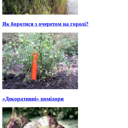
Як боротися з очеретом на городі?
«Декоративні» помідори