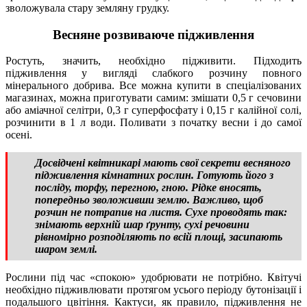
зволожувала стару земляну грудку.
Весняне розвиваюче підживлення
Ростуть, значить, необхідно підживити. Підходить
підживлення у вигляді слабкого розчину повного
мінерального добрива. Все можна купити в спеціалізованих
магазинах, можна приготувати самим: змішати 0,5 г сечовини
або аміачної селітри, 0,3 г суперфосфату і 0,15 г калійної солі,
розчинити в 1 л води. Поливати з початку весни і до самої
осені.
Досвідчені квітникарі мають свої секрети весняного
підживлення кімнатних рослин. Готують його з
посліду, торфу, перегною, гною. Рідке вносять,
попередньо зволоживши землю. Важливо, щоб
розчин не потрапив на листя. Сухе проводять так:
знімають верхній шар ґрунту, сухі речовини
рівномірно розподіляють по всій площі, засипають
шаром землі.
Рослини під час «спокою» удобрювати не потрібно. Квітучі
необхідно підживлювати протягом усього періоду бутонізації і
подальшого цвітіння. Кактуси, як правило, підживлення не