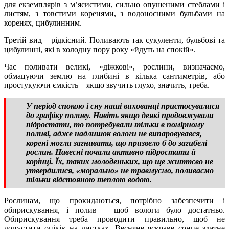
для екземплярів з м’ясистими, сильно опушеними стеблами і
листям, з товстими коренями, з водоносними бульбами на
коренях, цибулинним.
Третій вид – рідкісний. Поливають так сукуленти, бульбові та
цибулинні, які в холодну пору року «йдуть на спокій».
Час поливати великі, «діжкові», рослини, визначаємо,
обмацуючи землю на глибині в кілька сантиметрів, або
простукуючи ємкість – якщо звучить глухо, значить, треба.
У період спокою і сну наші вихованці пристосувалися
до графіку поливу. Навіть якщо деякі продовжували
підростати, то потребували тільки в помірному
поливі, адже надлишок вологи не випаровувався,
корені могли загнивати, що призвело б до загибелі
рослин. Навесні почали активно підростати й
корінці. Їх, таких молоденьких, що ще життєво не
утвердилися, «морально» не травмуємо, поливаємо
тільки відстояною теплою водою.
Рослинам, що прокидаються, потрібно забезпечити і
обприскування, і полив – щоб вологи було достатньо.
Обприскування треба проводити правильно, щоб не
допустити опіків на листках. Весняне яскраве сонце здатне