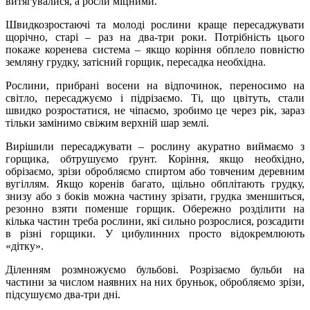
витягувалися, а росли міцними.
Швидкозростаючі та молоді рослини краще пересаджувати
щорічно, старі – раз на два-три роки. Потрібність цього
покаже коренева система – якщо коріння обплело повністю
земляну грудку, затісний горщик, пересадка необхідна.
Рослини, прибрані восени на відпочинок, переносимо на
світло, пересаджуємо і підрізаємо. Ті, що цвітуть, стали
швидко розростатися, не чіпаємо, зробимо це через рік, зараз
тільки замінимо свіжим верхній шар землі.
Вирішили пересаджувати – рослину акуратно виймаємо з
горщика, обтрушуємо ґрунт. Коріння, якщо необхідно,
обрізаємо, зрізи обробляємо спиртом або товченим деревним
вугіллям. Якщо коренів багато, щільно обплітають грудку,
знизу або з боків можна частину зрізати, грудка зменшиться,
резонно взяти поменше горщик. Обережно розділити на
кілька частин треба рослини, які сильно розрослися, розсадити
в різні горщики. У цибулинних просто відокремлюють
«дітку».
Діленням розмножуємо бульбові. Розрізаємо бульби на
частини за числом наявних на них бруньок, обробляємо зрізи,
підсушуємо два-три дні.