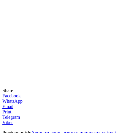
Share
Facebook
WhatsApp
Email
Print
Telegram
Viber
Previous article
Аромати вдома взимку приносять квітучі