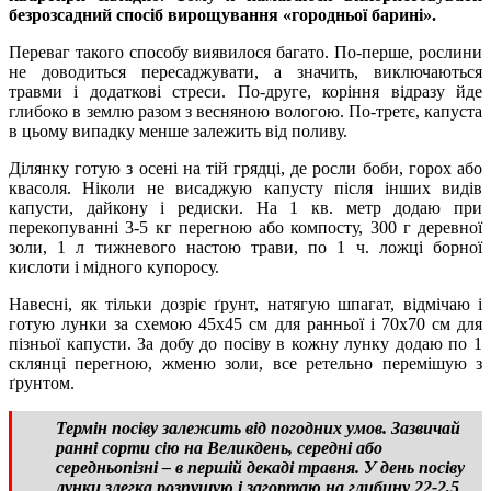
безрозсадний спосіб вирощування «городньої барині».
Переваг такого способу виявилося багато. По-перше, рослини
не доводиться пересаджувати, а значить, виключаються
травми і додаткові стреси. По-друге, коріння відразу йде
глибоко в землю разом з весняною вологою. По-третє, капуста
в цьому випадку менше залежить від поливу.
Ділянку готую з осені на тій грядці, де росли боби, горох або
квасоля. Ніколи не висаджую капусту після інших видів
капусти, дайкону і редиски. На 1 кв. метр додаю при
перекопуванні 3-5 кг перегною або компосту, 300 г деревної
золи, 1 л тижневого настою трави, по 1 ч. ложці борної
кислоти і мідного купоросу.
Навесні, як тільки дозріє ґрунт, натягую шпагат, відмічаю і
готую лунки за схемою 45х45 см для ранньої і 70х70 см для
пізньої капусти. За добу до посіву в кожну лунку додаю по 1
склянці перегною, жменю золи, все ретельно перемішую з
ґрунтом.
Термін посіву залежить від погодних умов. Зазвичай
ранні сорти сію на Великдень, середні або
середньопізні – в першій декаді травня. У день посіву
лунки злегка розпушую і загортаю на глибину 22-2,5