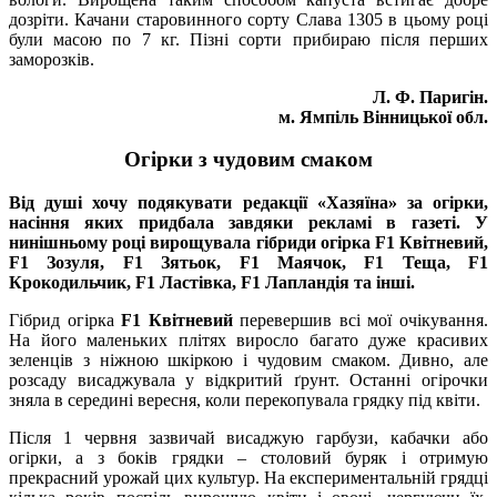
дозріти. Качани старовинного сорту Слава 1305 в цьому році
були масою по 7 кг. Пізні сорти прибираю після перших
заморозків.
Л. Ф. Паригін.
м. Ямпіль Вінницької обл.
Огірки з чудовим смаком
Від душі хочу подякувати редакції «Хазяїна» за огірки,
насіння яких придбала завдяки рекламі в газеті. У
нинішньому році вирощувала гібриди огірка F1 Квітневий,
F1 Зозуля, F1 Зятьок, F1 Маячок, F1 Теща, F1
Крокодильчик, F1 Ластівка, F1 Лапландія та інші.
Гібрид огірка
F1 Квітневий
перевершив всі мої очікування.
На його маленьких плітях виросло багато дуже красивих
зеленців з ніжною шкіркою і чудовим смаком. Дивно, але
розсаду висаджувала у відкритий ґрунт. Останні огірочки
зняла в середині вересня, коли перекопувала грядку під квіти.
Після 1 червня зазвичай висаджую гарбузи, кабачки або
огірки, а з боків грядки – столовий буряк і отримую
прекрасний урожай цих культур. На експериментальній грядці