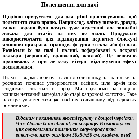
Полегшення для дачі
Щорічно придумуємо для дачі різні пристосування, щоб
полегшити свою працю. Наприклад, влітку шпаки, дрозди,
галки, ворони були чомусь дуже агресивні, але звичайні
лякала для птахів на них не діяли. Придумали
використовувати для відлякування пернатих блискучі
ялинкові прикраси, гірлянди, фігурки зі скла або фольги.
Розвісили їх на палі і палиці, пофарбовані в яскраві
кольори (червоний, оранжевий, жовтий). Це непогано
працювало, а при легкому вітерці відлякуючий ефект
посилювався.
Птахи – відомі любителі насіння соняшнику, та як тільки на
рослинах починає утворюватися насіння, ціла армія цих
злодюжок злітається в город. Ми надягаємо на відцвілі
кошики нетканий матеріал або старі капронові колготки. Таке
нехитре укриття захищає насіння соняшнику від пернатих
розбійників.
Відомим показником якості ґрунту є дощові черв’яки.
Чим більше їх на ділянці, тим краще. Розмножуємо
цих добровільних помічників саду-городу так:
викопуємо ямку розміром 50х50х50 см, кладемо в неї