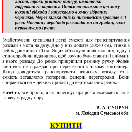
листя, трохи різаного паперу, шматочки
гофрованого картону. Потім виливаємо в цю масу
кухонні відходи і запускаємо в ямку зібраних
черв’яків. Через кілька днів їх чисельність зростає в 4
рази. Частину черв’яків розкладаємо на грядки, коли
перекопуємо ґрунт.
Змайстрували спеціальні легкі ємкості для транспортування
розсади з міста на дачу. Дно у них дощате (30х40 см), стінки з
рейок довжиною 70 см. Ящик обтягнули поліетиленом, одну з
стінок зробили відкидною, щоб зручно було ставити і виймати
з нього розсаду. До рейок прикріпили ремінну ручку. Жоден
листочок не страждає при перевезенні у такому контейнері.
Якщо доводиться транспортувати невисоку розсаду, то в
ємкість вставляємо поперечні фанерні перегородки. Вони
спираються на «щічки», прибиті до вертикальних рейок.
Начебто, все просто, а як полегшує працю та економить час в
гарячу страдну пору.
В. А. СУПРУН.
м. Лебедин Сумської обл.
КУПИТИ