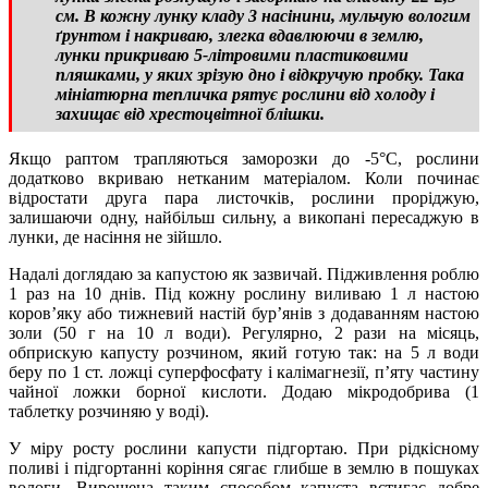
см. В кожну лунку кладу 3 насінини, мульчую вологим
ґрунтом і накриваю, злегка вдавлюючи в землю,
лунки прикриваю 5-літровими пластиковими
пляшками, у яких зрізую дно і відкручую пробку. Така
мініатюрна тепличка рятує рослини від холоду і
захищає від хрестоцвітної блішки.
Якщо раптом трапляються заморозки до -5°С, рослини
додатково вкриваю нетканим матеріалом. Коли починає
відростати друга пара листочків, рослини проріджую,
залишаючи одну, найбільш сильну, а викопані пересаджую в
лунки, де насіння не зійшло.
Надалі доглядаю за капустою як зазвичай. Підживлення роблю
1 раз на 10 днів. Під кожну рослину виливаю 1 л настою
коров’яку або тижневий настій бур’янів з додаванням настою
золи (50 г на 10 л води). Регулярно, 2 рази на місяць,
обприскую капусту розчином, який готую так: на 5 л води
беру по 1 ст. ложці суперфосфату і калімагнезії, п’яту частину
чайної ложки борної кислоти. Додаю мікродобрива (1
таблетку розчиняю у воді).
У міру росту рослини капусти підгортаю. При рідкісному
поливі і підгортанні коріння сягає глибше в землю в пошуках
вологи. Вирощена таким способом капуста встигає добре