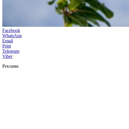
Facebook
WhatsApp
Email
Print
Telegram
Viber
Реклама