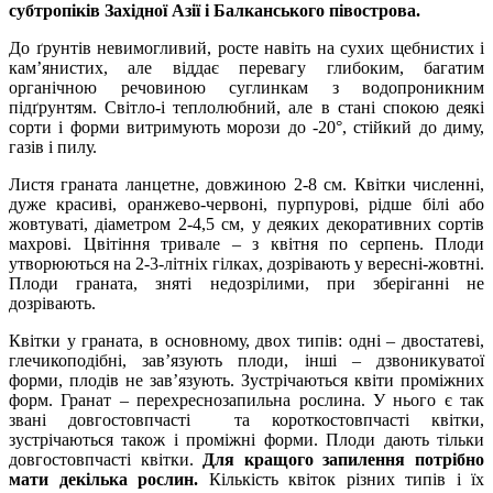
субтропіків Західної Азії і Балканського півострова.
До ґрунтів невимогливий, росте навіть на сухих щебнистих і
кам’янистих, але віддає перевагу глибоким, багатим
органічною речовиною суглинкам з водопроникним
підґрунтям. Світло-і теплолюбний, але в стані спокою деякі
сорти і форми витримують морози до -20°, стійкий до диму,
газів і пилу.
Листя граната ланцетне, довжиною 2-8 см. Квітки численні,
дуже красиві, оранжево-червоні, пурпурові, рідше білі або
жовтуваті, діаметром 2-4,5 см, у деяких декоративних сортів
махрові. Цвітіння тривале – з квітня по серпень. Плоди
утворюються на 2-3-літніх гілках, дозрівають у вересні-жовтні.
Плоди граната, зняті недозрілими, при зберіганні не
дозрівають.
Квітки у граната, в основному, двох типів: одні – двостатеві,
глечикоподібні, зав’язують плоди, інші – дзвоникуватої
форми, плодів не зав’язують. Зустрічаються квіти проміжних
форм. Гранат – перехреснозапильна рослина. У нього є так
звані довгостовпчасті та короткостовпчасті квітки,
зустрічаються також і проміжні форми. Плоди дають тільки
довгостовпчасті квітки.
Для кращого запилення потрібно
мати декілька рослин.
Кількість квіток різних типів і їх