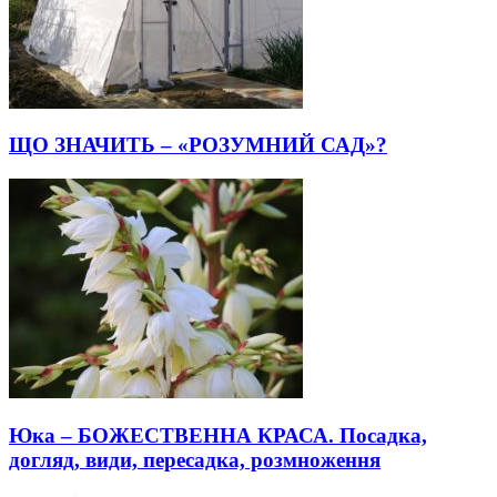
ЩО ЗНАЧИТЬ – «РОЗУМНИЙ САД»?
Юка – БОЖЕСТВЕННА КРАСА. Посадка,
догляд, види, пересадка, розмноження