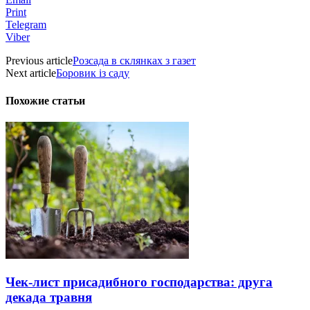
Print
Telegram
Viber
Previous article
Розсада в склянках з газет
Next article
Боровик із саду
Похожие статьи
Чек-лист присадибного господарства: друга
декада травня