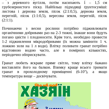
– з деревного вугілля, потім насипають 1 – 1,5 см
грубозернистого піску. Найбільш підходящі ґрунтосуміші:
листова і дернова земля, пісок (2:1:0,5), дернова земля,
перегній, пісок (1:1:0,5), вересова земля, перегній, пісок
(2:1:1).
Починаючи з весни рослини потрібно підживлювати
органічними добривами раз на 2-3 тижні, інакше вони будуть
погано цвісти і плодоносити. Крім того, необхідно провести
1-2 підживлення мікродобривами (їх можна замінити 1 ч.
ложкою золи на 1 л води). Влітку поливати гранат потрібно
відстояною водою часто, але в помірних кількостях,
періодично обприскувати.
Гранат любить яскраве пряме світло, тому влітку бажано
виставляти його на балкон. Взимку краще всього тримати
гранат в прохолодному приміщенні (6-10°), а якщо
температура вище – досвічувати.