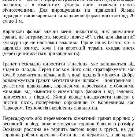
рослини, а в кімнатних умовах вони зазвичай стають
вічнозеленими. Для вирощування на підвіконні більше
підходять напівкарликові та карликові форми висотою від 20
см до 1 м.
Карликові форми значно менш зимостійкі, ніж звичайний
гранат, не витримують морозів нижче -6°, втім, для кімнатної
культури це не настільки важливо. Гірше інше: багато хто з
карликів взимку, хоча і на короткий термін, скидає листя
(через це знижується привабливість).
Гранат нескладно виростити з насіння, яке залишається від
з’їдених плодів. Перед посівом його слід стратифікувати або
хоча б замочити на кілька днів у воді, щодня її міняючи. Добре
розмножується гранат вегетативним шляхом – повітряними і
дугастими відводками, кореневими паростками, стебловими
живцями від кімнатних екземплярів (можна і від садових,
привезених з півдня). Живці краще висаджувати навесні в
чистий пісок, попередньо обробивши їх Корневином або
Чаркором. Технологія вкорінення стандартна.
Пересаджують або перевалюють кімнатний гранат щорічно у
весняний період, використовуючи горщик більшого розміру.
Оскільки рослина не терпить застою води в ґрунті, на дні
горщика роблять дренаж з битої цегли, керамзиту, а ще краще