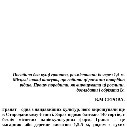
Посадила два кущі граната, розмістивши їх через 1,5 м.
Місцеві знавці кажуть, що садити ці рослини потрібно
рідше. Прошу порадити, як вирощувати ці рослини,
доглядати і обрізати їх.
В.М.СЕРОВА.
Гранат
– одна з найдавніших культур, його вирощували ще
в Стародавньому Єгипті. Зараз відомо близько 140 сортів, є
безліч місцевих напівкультурних форм. Гранат – це
чагарник або деревце висотою 1,5-5 м, родом з сухих