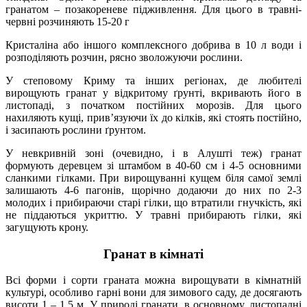
гранатом – позакореневе підживлення. Для цього в травні-
червні розчиняють 15-20 г
Кристаліна або іншого комплексного добрива в 10 л води і
розподіляють розчин, рясно зволожуючи рослини.
У степовому Криму та інших регіонах, де любителі
вирощують гранат у відкритому ґрунті, вкривають його в
листопаді, з початком постійних морозів. Для цього
нахиляють кущі, прив’язуючи їх до кілків, які стоять постійно,
і засипають рослини ґрунтом.
У невкривній зоні (очевидно, і в Алушті теж) гранат
формують деревцем зі штамбом в 40-60 см і 4-5 основними
сланкими гілками. При вирощуванні кущем біля самої землі
залишають 4-6 пагонів, щорічно додаючи до них по 2-3
молодих і прибираючи старі гілки, що втратили гнучкість, які
не піддаються укриттю. У травні прибирають гілки, які
загущують крону.
Гранат в кімнаті
Всі форми і сорти граната можна вирощувати в кімнатній
культурі, особливо гарні вони для зимового саду, де досягають
висоти 1 – 1,5 м. У природі гранати, в основному, листопадні