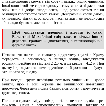
співвідношення залежать від сорту і деяких інших чинників.
Іноді один і той же сорт в одному і тому ж кліматі дає квітки
обох типів і добре плодоносить, іноді утворюються тільки
безплідні короткостовпчасті квітки. Декоративні сорти дають,
як правило, тільки короткостовпчасті квітки і не плодоносять
або плоди бувають, але вони не їстівні.
Щоб милуватися плодами і відчути їх смак,
Валентині Михайлівні слід завести кілька інших
деревець граната
– двостатевих, з глечикоподібною
формою квіток.
Незважаючи на те, що гранат у відкритому ґрунті в Криму
формують, в основному, у вигляді кущів, висаджувати
рослини потрібно на відстані 2-2,5 м, а ще краще – 4х2 м. При
цьому і доглядати за ними зручніше, та й рослини не будуть
затінювати одна одну.
При посадці ґрунт необхідно ретельно ущільнити і добре
залити, щоб в зоні коренів не залишалося повітряних
порожнеч. Через день полив бажано повторити і замульчувати
ґрунт перегноєм.
Поливати гранат в міру необхідності, але не частіше, ніж через
тиждень. Один з рекомендованих прийомів догляду за