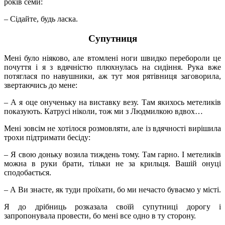
років семи:
– Сідайте, будь ласка.
Супутниця
Мені було ніяково, але втомлені ноги швидко перебороли це
почуття і я з вдячністю плюхнулась на сидіння. Рука вже
потяглася по навушники, аж тут моя рятівниця заговорила,
звертаючись до мене:
– А я оце онученьку на виставку везу. Там якихось метеликів
показують. Катрусі ніколи, тож ми з Людмилкою вдвох…
Мені зовсім не хотілося розмовляти, але із вдячності вирішила
трохи підтримати бесіду:
– Я свою доньку возила тиждень тому. Там гарно. І метеликів
можна в руки брати, тільки не за крильця. Вашій онуці
сподобається.
– А Ви знаєте, як туди проїхати, бо ми нечасто буваємо у місті.
Я до дрібниць розказала своїй супутниці дорогу і
запропонувала провести, бо мені все одно в ту сторону.