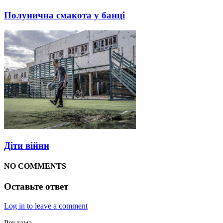
Полунична смакота у банці
Діти війни
NO COMMENTS
Оставьте ответ
Log in to leave a comment
Реклама