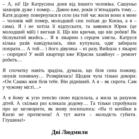
– А, ні! Це Катрусина доня від іншого чоловіка. Сашуньо
захворів дуже і помер… Давно вже, років п’ятнадцять тому…
Катя додому повернулася в село (на той час жили вони в мене
– чоловік мій помер, молодший син поїхав до Києва, а я –
сама). Я і не хотіла її відпускати, та заявився Юрик (це
молодший мій) і вигнав її. Що він кричав, що він робив! Як
біснуватий якийсь… Я в лікарню з серцем злягла.. Катруся
кілька разів навідувалась, ліки купувала, одяг забирала
попрати… А той… і його дівуляха – ні разу. Вийшла з лікарні
– сюрприз! У моїй квартирі вже Юрасик хазяйнує – ремонт
робить…
Я спочатку навіть зраділа, думала, що біля сина поживу,
онуків поняньчу… Розмріялась! Щодня чула тільки докори:
«Он Сашко жив біля тебе. Він рідніший. А я – як сирота. Сам
у чужому місті…»
А я йому ж усю пенсію свою відсилала, а жила за рахунок
дітей. А скільки раз кликала додому… Та тільки спробувала
про це заговорити, як знову посипалось: «На ті копійки в
Києві не протягнеш! А тут жити – молодість губити.
Глушина!»
Дві Людмили