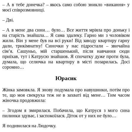
– А в тебе донечка? – якось само собою зникло «викання» у
моєї співрозмовниці.
– Дві.
– А в мене два сини… було… Все життя мріяла про доньку і
на старість знайшла… Я сама здалеку. Гарно ми з чоловіком
жили. Він у мене був на всі руки! Від заводу квартиру гарну
дали, трикімнатну! Синочки у нас підростали – звичайна
сім’я. Сашуньо, мій старшенький, після навчання сюди
приїхав, тут і Катрусю знайшов. Я спочатку дуже проти була,
думала, що селючка на квартиру в місті позарилась. Досі
соромно…
Юрасик
Жінка замовкла. Я знову подумала про навушники, потім про
те, що моя свекруха теж не в захваті від мене… Тим часом
жіночка продовжила:
– Згодом я змирилася. Побачила, що Катруся з мого сина
пилинки здуває, і заспокоїлася. Діток от у них не було…
Я подивилася на Людочку.