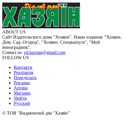
ABOUT US
Сайт Издательского дома "Хозяин". Наши издания: "Хозяин.
Дом. Сад. Огород", "Хозяин. Спецвыпуск", "Мой
виноградник".
Contact us:
vd.hazjain@gmail.com
FOLLOW US
Контакти
Реалізація
Передплата
Реклама
Архіви
Магазин
Увійти
Русский
© ТОВ "Видавничий дім "Хазяїн"