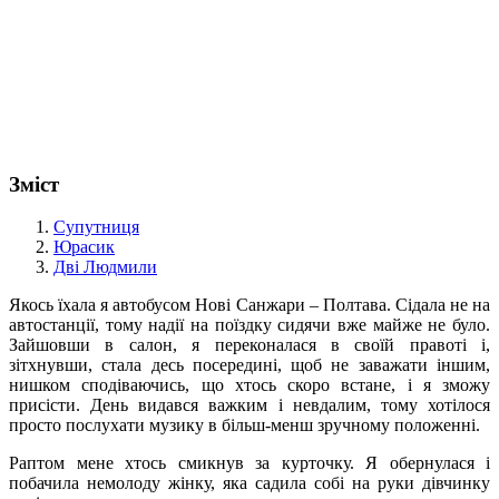
Зміст
Супутниця
Юрасик
Дві Людмили
Якось їхала я автобусом Нові Санжари – Полтава. Сідала не на
автостанції, тому надії на поїздку сидячи вже майже не було.
Зайшовши в салон, я переконалася в своїй правоті і,
зітхнувши, стала десь посередині, щоб не заважати іншим,
нишком сподіваючись, що хтось скоро встане, і я зможу
присісти. День видався важким і невдалим, тому хотілося
просто послухати музику в більш-менш зручному положенні.
Раптом мене хтось смикнув за курточку. Я обернулася і
побачила немолоду жінку, яка садила собі на руки дівчинку