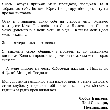
Якось Катруся приїхала мене провідати, послухала та й
забрала до себе. Бо вже Юрик і квартиру після ремонту на
продаж виставив…
Отак я і знайшла доню собі на старості літ… Живемо
вчотирьох: Катя, її чоловік, теж Саша, Людочка і я. Я, чим
можу, допомагаю, а вони мені, як рідні… Катя на мене і досі
«мама» каже…
Жінка витерла сльози і замовкла…
Я виконала свою обіцянку і провела їх до самісінької
виставки. Коли ми прощалися, дівчинка помахала мені і гордо
сказала:
– А мене Людою на честь бабусечки назвали… Правда ж,
бабусю? Ми – дві Людмили.
Мої супутниці зайшли до виставкової зали, а у мене ще довго
стояв клубок у горлі: от тобі і «невістка – чужа кістка»…
Рідніша за рідну кров виявилася…
Любов Ігнатова,
Нові Санжари,
Полтавщина.