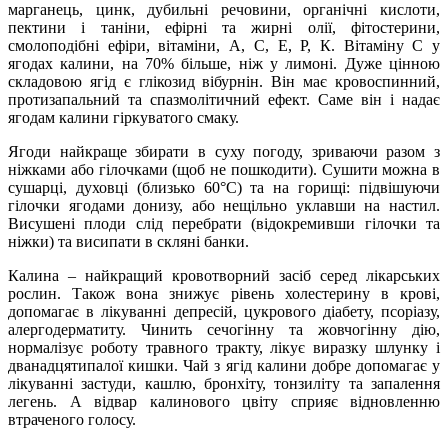
марганець, цинк, дубильні речовини, органічні кислоти,
пектини і таніни, ефірні та жирні олії, фітостерини,
смолоподібні ефіри, вітаміни, А, С, Е, Р, К. Вітаміну С у
ягодах калини, на 70% більше, ніж у лимоні. Дуже цінною
складовою ягід є глікозид вібурнін. Він має кровоспинний,
протизапальний та спазмолітичний ефект. Саме він і надає
ягодам калини гіркуватого смаку.
Ягоди найкраще збирати в суху погоду, зриваючи разом з
ніжками або гілочками (щоб не пошкодити). Сушити можна в
сушарці, духовці (близько 60°C) та на горищі: підвішуючи
гілочки ягодами донизу, або нещільно уклавши на настил.
Висушені плоди слід перебрати (відокремивши гілочки та
ніжки) та висипати в скляні банки.
Калина – найкращий кровотворний засіб серед лікарських
рослин. Також вона знижує рівень холестерину в крові,
допомагає в лікуванні депресій, цукрового діабету, псоріазу,
алергодерматиту. Чинить сечогінну та жовчогінну дію,
нормалізує роботу травного тракту, лікує виразку шлунку і
дванадцятипалої кишки. Чай з ягід калини добре допомагає у
лікуванні застуди, кашлю, бронхіту, тонзиліту та запалення
легень. А відвар калинового цвіту сприяє відновленню
втраченого голосу.