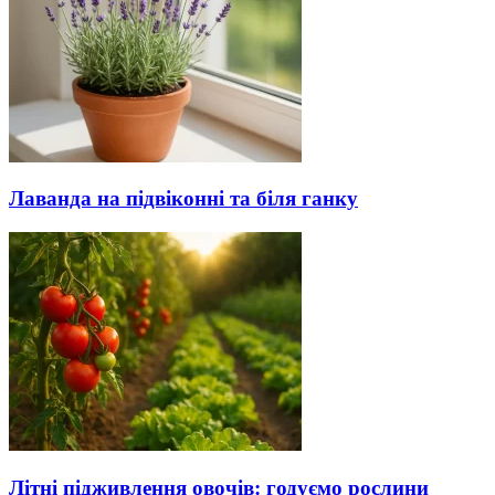
Лаванда на підвіконні та біля ганку
Літні підживлення овочів: годуємо рослини