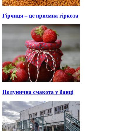
Гірчиця – це приємна гіркота
Полунична смакота у банці