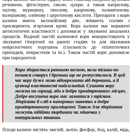
речовини, фітостерин, смоли, цукри, а також каприлову,
оцтову, мурашину, лінолеву, капронову, пальмітинову,
валеріанову, олеїнову і церотинову кислоти. Препарати з кори
калини мають заспокійливу дію, знімають спазми і
прискорюють згортання крові. Кора калини має виражені
антисептичні властивості і допомагає у лікуванні запальних
процесів. Водний настій калинової кори використовують у
лікуванні гіпертонії на ранніх стадіях та для лікування
неврологічних порушень (схильність до епілептичних
припадків, неврастенія та ін.). Також настій кори допомагає
при пародонтозі.
Кора збирається ранньою весною, коли тільки-но
почався сокорух і бруньки ще не розпустилися. В цей
час кору дуже легко відокремити від деревини, а її
цілющі властивості найсильніші. Сушити кору
можна на горищі, або в добре провітрюваних місцях.
Добре висушена кора має ламатися з тріском.
Зберігати її слід в паперових пакетах в добре
провітрюваному приміщенні. Також для зберігання
можуть підійти торбинки чи мішечки з
натуральних тканин.
Плоди калини містять: магній, залізо, фосфор, йод, калій, мідь,