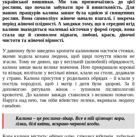
української вишивки. Ми так призвичаїлись до цієї
рослини, що почали забувати про її винятковість. Для
наших пращурів калина завше була однією зі священних
рослин. Вона символізує жіноче начало взагалі, і зокрема
період жіночої плідності. А завдяки тому, що в середині ягід
калини знаходяться маленькі кісточки у формі серця, вона
стала ще й символом відваги, любові, краси, дівочої
чистоти та жіночої вірності.
У давнину було заведено кропити калиновим настоєм стежки,
якими ходила кохана людина, щоб щирі почуття ніколи не
згасли. Тому не дивно, що у весільній (шлюбній) обрядовості,
калина завше мала велике значення. Нею прикрашали короваї
та вільця, вплітали у весільні вінки, клали на столи, додавали
у страви. Калина присутня у родильних обрядах – її клали у
постіль породіллі, щоб і матір і дитя були здорові. За її
допомогою рятували жінок – зупиняли післяпологові
кровотечі. До калини завжди ставилися з великою повагою.
Наруга над нею, так ніби вбивство лелеки, вкривала людину
ганьбою.
Калина – це рослина-лікар. Все в ній цілюще: кора,
гілки, білі квіти, яскраво-червоні ягоди.
Кора калини містить: ефірну олію, глікозид вібурнін, дубильні