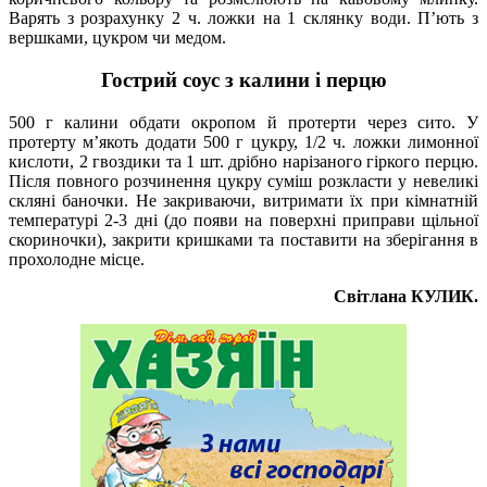
Варять з розрахунку 2 ч. ложки на 1 склянку води. П’ють з
вершками, цукром чи медом.
Гострий соус з калини і перцю
500 г калини обдати окропом й протерти через сито. У
протерту м’якоть додати 500 г цукру, 1/2 ч. ложки лимонної
кислоти, 2 гвоздики та 1 шт. дрібно нарізаного гіркого перцю.
Після повного розчинення цукру суміш розкласти у невеликі
скляні баночки. Не закриваючи, витримати їх при кімнатній
температурі 2-3 дні (до появи на поверхні приправи щільної
скориночки), закрити кришками та поставити на зберігання в
прохолодне місце.
Світлана КУЛИК.