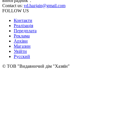
виноградник".
Contact us:
vd.hazjain@gmail.com
FOLLOW US
Контакти
Реалізація
Передплата
Реклама
Архіви
Магазин
Увійти
Русский
© ТОВ "Видавничий дім "Хазяїн"