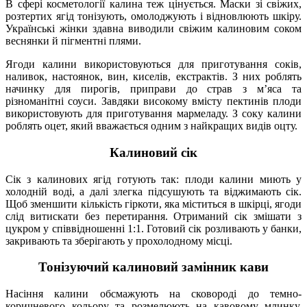
В сфері косметології калина теж цінується. Маски зі свіжих,
розтертих ягід тонізують, омолоджують і відновлюють шкіру.
Українські жінки здавна виводили свіжим калиновим соком
веснянки й пігментні плями.
Ягоди калини використовуються для приготування соків,
наливок, настоянок, вин, киселів, екстрактів. З них роблять
начинку для пирогів, приправи до страв з м’яса та
різноманітні соуси. Завдяки високому вмісту пектинів плоди
використовують для приготування мармеладу. З соку калини
роблять оцет, який вважається одним з найкращих видів оцту.
Калиновий сік
Сік з калинових ягід готують так: плоди калини миють у
холодній воді, а далі злегка підсушують та віджимають сік.
Щоб зменшити кількість гіркоти, яка міститься в шкірці, ягоди
слід витискати без перетирання. Отриманий сік змішати з
цукром у співвідношенні 1:1. Готовий сік розливають у банки,
закривають та зберігають у прохолодному місці.
Тонізуючий калиновий замінник кави
Насіння калини обсмажують на сковороді до темно-
коричневого кольору та розмелюють на кавовому млинку.