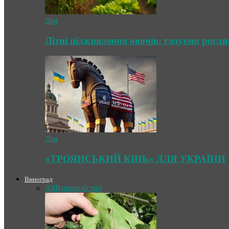
Дім
Літні підживлення овочів: годуємо росл
Дім
«ТРОЯНСЬКИЙ КІНЬ» ДЛЯ УКРАЇНИ
Виноград
All
Виноробство