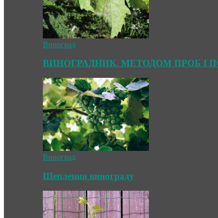
Виноград
ВИНОГРАДНИК. МЕТОДОМ ПРОБ І 
Виноград
Щеплення винограду