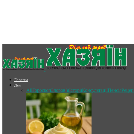
Головна
Дім
All
Гороскоп
Здоров’я
Історії
Консультації
Пенсія
Рецеп