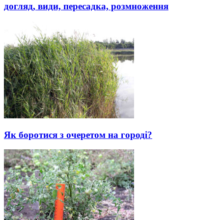
догляд, види, пересадка, розмноження
Як боротися з очеретом на городі?