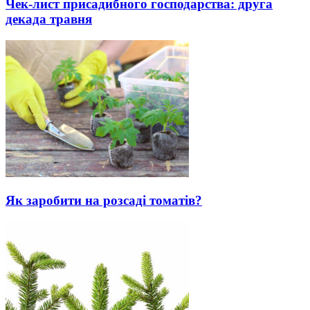
Чек-лист присадибного господарства: друга
декада травня
Як заробити на розсаді томатів?