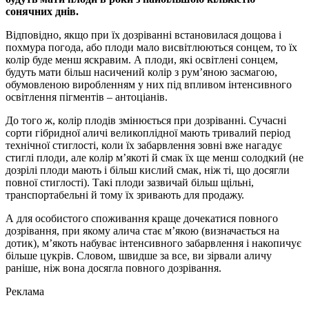
сонячних днів.
Відповідно, якщо при їх дозріванні встановилася дощова і
похмура погода, або плоди мало висвітлюються сонцем, то їх
колір буде менш яскравим. А плоди, які освітлені сонцем,
будуть мати більш насичений колір з рум’яною засмагою,
обумовленою виробленням у них під впливом інтенсивного
освітлення пігментів – антоціанів.
До того ж, колір плодів змінюється при дозріванні. Сучасні
сорти гібридної аличі великоплідної мають тривалий період
технічної стиглості, коли їх забарвлення зовні вже нагадує
стиглі плоди, але колір м’якоті й смак їх ще менш солодкий (не
дозрілі плоди мають і більш кислий смак, ніж ті, що досягли
повної стиглості). Такі плоди зазвичай більш щільні,
транспортабельні й тому їх зривають для продажу.
А для особистого споживання краще дочекатися повного
дозрівання, при якому алича стає м’якою (визначається на
дотик), м’якоть набуває інтенсивного забарвлення і накопичує
більше цукрів. Словом, швидше за все, ви зірвали аличу
раніше, ніж вона досягла повного дозрівання.
Реклама