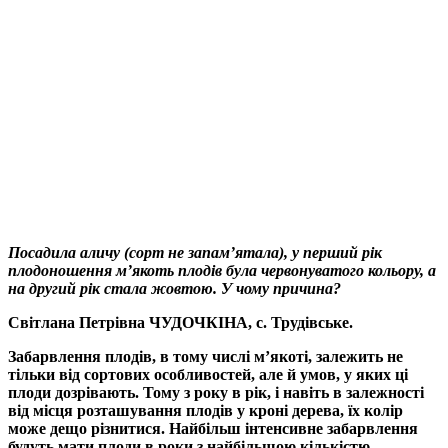
Посадила аличу (сорт не запам’ятала), у перший рік
плодоношення м’якоть плодів була червонуватого кольору, а
на другий рік стала жовтою. У чому причина?
Світлана Петрівна ЧУДОЧКІНА, с. Трудівське.
Забарвлення плодів, в тому числі м’якоті, залежить не
тільки від сортових особливостей, але й умов, у яких ці
плоди дозрівають. Тому з року в рік, і навіть в залежності
від місця розташування плодів у кроні дерева, їх колір
може дещо різнитися. Найбільш інтенсивне забарвлення
будуть мати плоди в роки з найбільшою кількістю