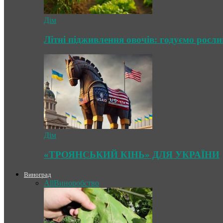
Дім
Літні підживлення овочів: годуємо росл
Дім
«ТРОЯНСЬКИЙ КІНЬ» ДЛЯ УКРАЇНИ
Виноград
All
Виноробство