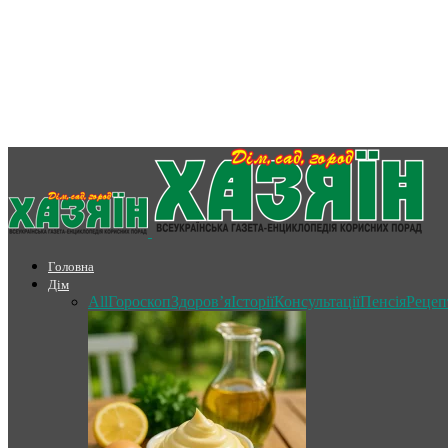
Головна
Дім
All
Гороскоп
Здоров’я
Історії
Консультації
Пенсія
Рецеп