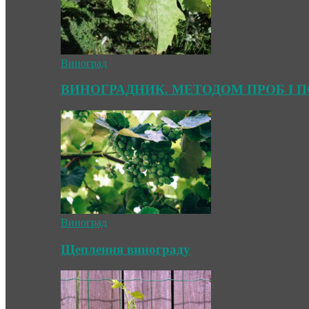
Виноград
ВИНОГРАДНИК. МЕТОДОМ ПРОБ І 
Виноград
Щеплення винограду