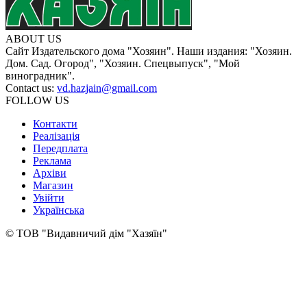
ABOUT US
Сайт Издательского дома "Хозяин". Наши издания: "Хозяин.
Дом. Сад. Огород", "Хозяин. Спецвыпуск", "Мой
виноградник".
Contact us:
vd.hazjain@gmail.com
FOLLOW US
Контакти
Реалізація
Передплата
Реклама
Архіви
Магазин
Увійти
Українська
© ТОВ "Видавничий дім "Хазяїн"