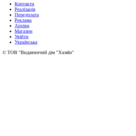
Контакти
Реалізація
Передплата
Реклама
Архіви
Магазин
Увійти
Українська
© ТОВ "Видавничий дім "Хазяїн"