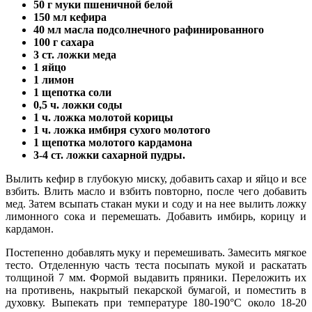
50 г муки пшеничной белой
150 мл кефира
40 мл масла подсолнечного рафинированного
100 г сахара
3 ст. ложки меда
1 яйцо
1 лимон
1 щепотка соли
0,5 ч. ложки соды
1 ч. ложка молотой корицы
1 ч. ложка имбиря сухого молотого
1 щепотка молотого кардамона
3-4 ст. ложки сахарной пудры.
Вылить кефир в глубокую миску, добавить сахар и яйцо и все
взбить. Влить масло и взбить повторно, после чего добавить
мед. Затем всыпать стакан муки и соду и на нее вылить ложку
лимонного сока и перемешать. Добавить имбирь, корицу и
кардамон.
Постепенно добавлять муку и перемешивать. Замесить мягкое
тесто. Отделенную часть теста посыпать мукой и раскатать
толщиной 7 мм. Формой выдавить пряники. Переложить их
на противень, накрытый пекарской бумагой, и поместить в
духовку. Выпекать при температуре 180-190°С около 18-20