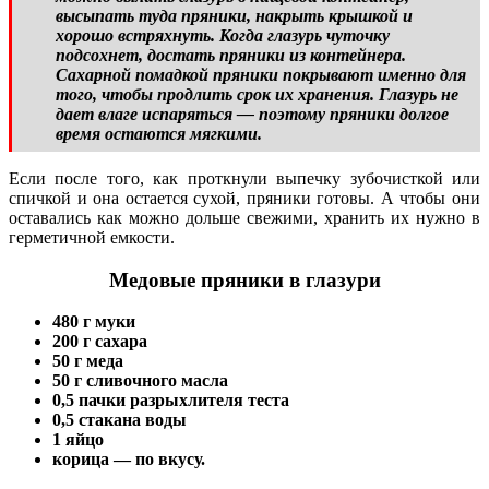
высыпать туда пряники, накрыть крышкой и
хорошо встряхнуть. Когда глазурь чуточку
подсохнет, достать пряники из контейнера.
Сахарной помадкой пряники покрывают именно для
того, чтобы продлить срок их хранения. Глазурь не
дает влаге испаряться — поэтому пряники долгое
время остаются мягкими.
Если после того, как проткнули выпечку зубочисткой или
спичкой и она остается сухой, пряники готовы. А чтобы они
оставались как можно дольше свежими, хранить их нужно в
герметичной емкости.
Медовые пряники в глазури
480 г муки
200 г сахара
50 г меда
50 г сливочного масла
0,5 пачки разрыхлителя теста
0,5 стакана воды
1 яйцо
корица — по вкусу.