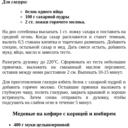
Для глазури:
белок одного яйца
100 г сахарной пудры
2 ст. ложки горячего молока.
На дно сотейника высыпать 1 ст. ложку сахара и поставить на
средний огонь. Когда сахар расплавится и станет темным,
вылить 0,5 стакана кипятка и тщательно размешать. Добавить
специи, остальной сахар и мед. Дать смеси остыть, добавить
муку, яйцо, масло и замесить тесто.
Разогреть духовку до 220°С. Сформовать из теста небольшие
прянички, выложить на смазанный маслом пергамент,
оставив между ними расстояние 2 см. Выпекать 10-15 минут.
Для приготовления глазури взбить белок с сахарной пудрой и
добавить горячее молоко. Остывшие пряники выложить в
глубокую чашу, полить глазурью, закрыть крышкой и хорошо
встряхнуть. Затем снова отправить в духовку, чтобы
подсушить на слабом огне в течение 5 минут.
Медовые на кефире с корицей и имбирем
400 г муки цельнозерновой