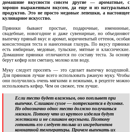
домашние вкусности совсем другие — ароматные, с
хорошо выраженным вкусом, да еще и из натуральных
продуктов. Это не просто медовые лепешки, а настоящее
кулинарное искусство.
Пряники бывают простые, подарочные, именинные,
свадебные, новогодние и даже сувенирные, но объединяют
выпечку пряный вкус и аромат, коричневатый оттенок, особая
консистенция теста и нанесенная глазурь. По вкусу пряники
есть имбирные, медовые, тульские, мятные и классические.
Домашние пряники отличаются по составу теста. За основу
берут кефир или сметану, молоко или воду.
Муку следует просеять — это сделает выпечку воздушной.
Для пряников лучше всего использовать ржаную муку. Чтобы
они получились очень мягкими и нежными, в рецепте можно
использовать кефир. Чем он свежее, тем лучше.
Если тесто будет влажным, оно поплывет при
выпечке. Слишком сухое — потрескается в духовке.
Но однозначно одно: тесто должно получиться
мягким. Потому что из крутого изделия будут
жесткими и не слишком вкусными. Поэтому
готовить его следует только из ингредиентов
комнатной температуры. Причем выпекать их