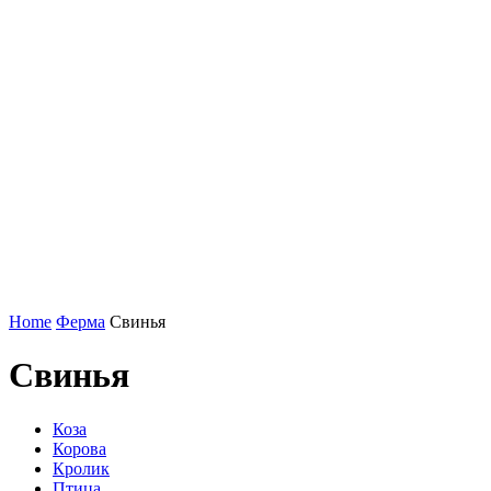
Home
Ферма
Свинья
Свинья
Коза
Корова
Кролик
Птица