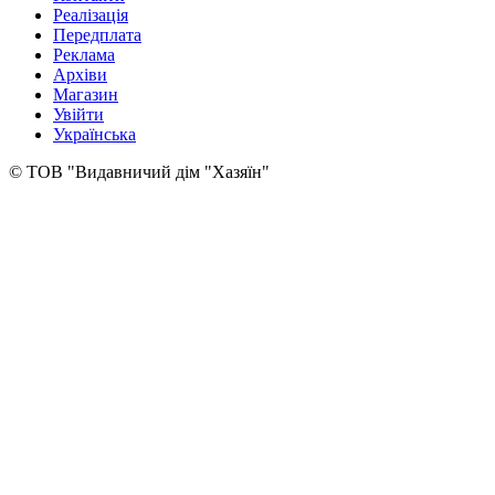
Реалізація
Передплата
Реклама
Архіви
Магазин
Увійти
Українська
© ТОВ "Видавничий дім "Хазяїн"