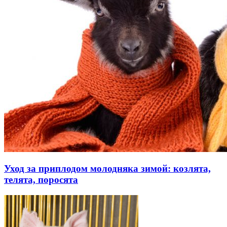
Уход за приплодом молодняка зимой: козлята,
телята, поросята