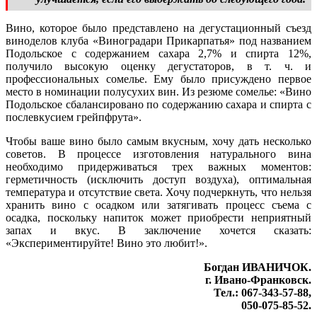
Вино, которое было представлено на дегустационный съезд
виноделов клуба «Виноградари Прикарпатья» под названием
Подольское с содержанием сахара 2,7% и спирта 12%,
получило высокую оценку дегустаторов, в т. ч. и
профессиональных сомелье. Ему было присуждено первое
место в номинации полусухих вин. Из резюме сомелье: «Вино
Подольское сбалансировано по содержанию сахара и спирта с
послевкусием грейпфрута».
Чтобы ваше вино было самым вкусным, хочу дать несколько
советов. В процессе изготовления натурального вина
необходимо придерживаться трех важных моментов:
герметичность (исключить доступ воздуха), оптимальная
температура и отсутствие света. Хочу подчеркнуть, что нельзя
хранить вино с осадком или затягивать процесс съема с
осадка, поскольку напиток может приобрести неприятный
запах и вкус. В заключение хочется сказать:
«Экспериментируйте! Вино это любит!».
Богдан ИВАНИЧОК.
г. Ивано-Франковск.
Тел.: 067-343-57-88,
050-075-85-52.