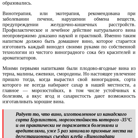
образовались.
Винотерапия, или экотерапия, рекомендована при
заболевании печени, нарушении обмена веществ,
предупреждении желудочно-кишечных расстройств.
Профилактическое и лечебное действие натурального вина
неопровержимо доказано наукой и практикой. Именно таким
напитком должно быть домашнее вино, которое старается
изготовить каждый винодел своими руками по собственной
технологии из чистого виноградного сока без красителей и
ароматизаторов.
Моими первыми напитками были плодово-ягодные вина из
терна, малины, ежевики, смородины. Но настоящее увлечение
пришло тогда, когда вырастил свой виноградник, сорта
которого не всегда набирают сахар в нашей местности, а
главное — морозостойких, в том числе устойчивых к
болезням, а вкус ягод и сахаристость дают возможность
изготавливать хорошие вина.
Радует то, что вино, изготовленное из канадского
сорта Бурлингтон, морозостойкость которого -35°С
и он практически не поражается болезнями и
вредителями, уже 5 раз занимало призовые места на
дегустационных съездах клуба «Виноградари