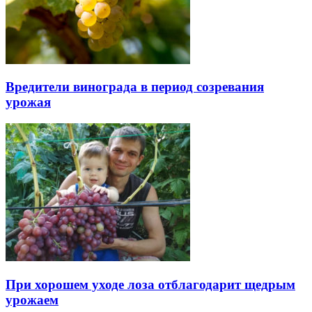
Вредители винограда в период созревания
урожая
При хорошем уходе лоза отблагодарит щедрым
урожаем