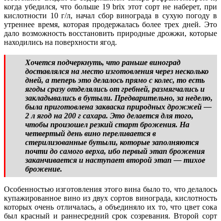
когда убедился, что больше 19 brix этот сорт не наберет, при
кислотности 10 г/л, начал сбор винограда в сухую погоду в
утреннее время, которая продержалась более трех дней. Это
дало возможность восстановить природные дрожжи, которые
находились на поверхности ягод.
Хочется подчеркнуть, что раньше виноград
доставлялся на место изготовления через несколько
дней, а теперь это делалось прямо с колес, то есть
ягоды сразу отделялись от гребней, размягчались и
закладывались в бутыли. Предварительно, за неделю,
была приготовлена закваска природных дрожжей —
2 л ягод на 200 г сахара. Это делается для того,
чтобы произошел резкий старт брожения. На
четвертый день вино переливается в
стерилизованные бутыли, которые заполняются
почти до самого верха, ибо первый этап брожения
заканчивается и наступает второй этап — тихое
брожение.
Особенностью изготовления этого вина было то, что делалось
купажированное вино из двух сортов винограда, кислотность
которых очень отличалась, а объединяло их то, что цвет сока
был красный и раннесредний срок созревания. Второй сорт