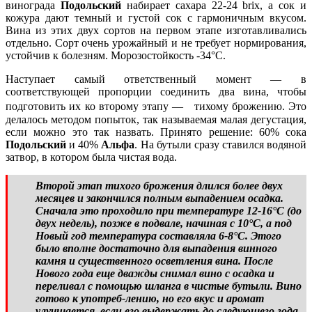
винограда
Подольский
набирает сахара 22-24 brix, а сок и
кожура дают темный и густой сок с гармоничным вкусом.
Вина из этих двух сортов на первом этапе изготавливались
отдельно. Сорт очень урожайный и не требует нормирования,
устойчив к болезням. Морозостойкость -34°С.
Наступает самый ответственный момент — в
соответствующей пропорции соединить два вина, чтобы
подготовить их ко второму этапу — тихому брожению. Это
делалось методом попыток, так называемая малая дегустация,
если можно это так назвать. Принято решение: 60% сока
Подольский
и 40%
Альфа
. На бутыли сразу ставился водяной
затвор, в котором была чистая вода.
Второй этап тихого брожения длился более двух
месяцев и закончился полным выпадением осадка.
Сначала это проходило при температуре 12-16°С (до
двух недель), позже в подвале, начиная с 10°С, а под
Новый год температура составляла 6-8°С. Этого
было вполне достаточно для выпадения винного
камня и существенного осветления вина. После
Нового года еще дважды снимал вино с осадка и
переливал с помощью шланга в чистые бутыли. Вино
готово к употреб-лению, но его вкус и аромат
улучшается, если его выдержать до следующего года.