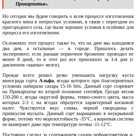
Прикарпатья».
Но сегодня мы будем говорить о всем процессе изготовления
красного вина в непростых условиях, в связи с переездом из
пригородного села, где были хорошие условия в особняке для
процесса его изготовления.
Осложняло этот процесс также то, что на даче мы находимся
два дня, а остальные — в городе. Пришлось делать
эксперимент, если раньше первичное брожение проводил не
менее 8 дней, то в этот раз все произошло за 3-4 дня (с
давлением «шапки» мезги).
Прежде всего решил резко уменьшить нагрузку куста
винограда сорта
Альфа
, ягоды которого при благоприятных
условиях набирали сахара 15-16 brix. Данный сорт созревает
на Прикарпатье во второй половине сентября. Грозди весом
150-200 г, ягоды округлой формы, темно-синего цвета, масса
которых 2-3 г, на ягодах образуется характерный восковой
налет. Чувствуется вкус сливы, черной смородины с
привкусом муската. Данный сорт выращиваю в неукрывной
форме, потому что морозостойкость -35°С, а корневая система
не вымерзает даже при температуре почвы -11-12°С.
Постоянно следил за содержанием сахара рефрактометром и,