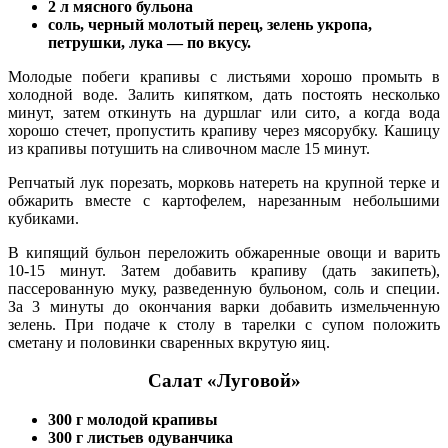
2 л мясного бульона
соль, черный молотый перец, зелень укропа,
петрушки, лука — по вкусу.
Молодые побеги крапивы с листьями хорошо промыть в
холодной воде. Залить кипятком, дать постоять несколько
минут, затем откинуть на дуршлаг или сито, а когда вода
хорошо стечет, пропустить крапиву через мясорубку. Кашицу
из крапивы потушить на сливочном масле 15 минут.
Репчатый лук порезать, морковь натереть на крупной терке и
обжарить вместе с картофелем, нарезанным небольшими
кубиками.
В кипящий бульон переложить обжаренные овощи и варить
10-15 минут. Затем добавить крапиву (дать закипеть),
пассерованную муку, разведенную бульоном, соль и специи.
За 3 минуты до окончания варки добавить измельченную
зелень. При подаче к столу в тарелки с супом положить
сметану и половинки сваренных вкрутую яиц.
Салат «Луговой»
300 г молодой крапивы
300 г листьев одуванчика