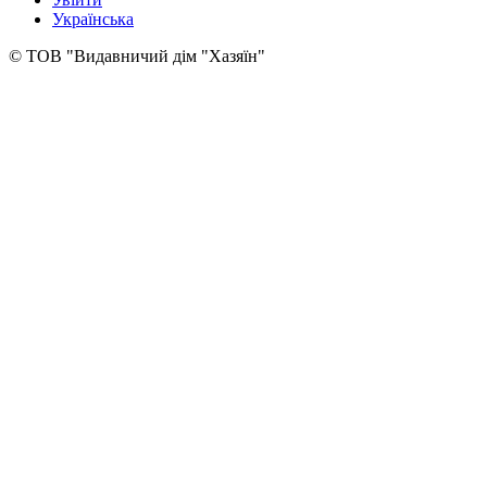
Українська
© ТОВ "Видавничий дім "Хазяїн"