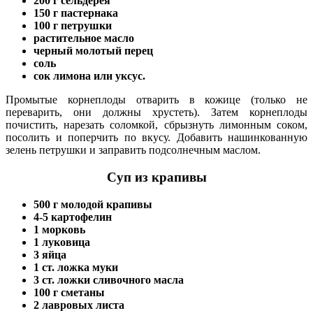
200 г сельдерея
150 г пастернака
100 г петрушки
растительное масло
черный молотый перец
соль
сок лимона или уксус.
Промытые корнеплоды отварить в кожице (только не
переварить, они должны хрустеть). Затем корнеплоды
почистить, нарезать соломкой, сбрызнуть лимонным соком,
посолить и поперчить по вкусу. Добавить нашинкованную
зелень петрушки и заправить подсолнечным маслом.
Суп из крапивы
500 г молодой крапивы
4-5 картофелин
1 морковь
1 луковица
3 яйца
1 ст. ложка муки
3 ст. ложки сливочного масла
100 г сметаны
2 лавровых листа