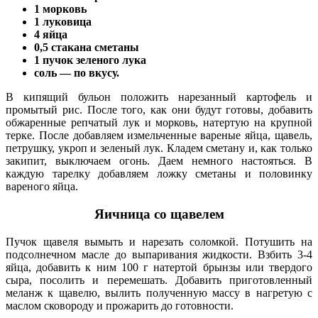
1 морковь
1 луковица
4 яйца
0,5 стакана сметаны
1 пучок зеленого лука
соль — по вкусу.
В кипящий бульон положить нарезанный картофель и
промытый рис. После того, как они будут готовы, добавить
обжаренные репчатый лук и морковь, натертую на крупной
терке. После добавляем измельченные вареные яйца, щавель,
петрушку, укроп и зеленый лук. Кладем сметану и, как только
закипит, выключаем огонь. Даем немного настояться. В
каждую тарелку добавляем ложку сметаны и половинку
вареного яйца.
Яичница со щавелем
Пучок щавеля вымыть и нарезать соломкой. Потушить на
подсолнечном масле до выпаривания жидкости. Взбить 3-4
яйца, добавить к ним 100 г натертой брынзы или твердого
сыра, посолить и перемешать. Добавить приготовленный
меланж к щавелю, вылить полученную массу в нагретую с
маслом сковороду и прожарить до готовности.