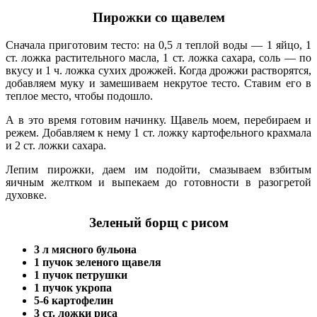
Пирожки со щавелем
Сначала приготовим тесто: на 0,5 л теплой воды — 1 яйцо, 1
ст. ложка растительного масла, 1 ст. ложка сахара, соль — по
вкусу и 1 ч. ложка сухих дрожжей. Когда дрожжи растворятся,
добавляем муку и замешиваем некрутое тесто. Ставим его в
теплое место, чтобы подошло.
А в это время готовим начинку. Щавель моем, перебираем и
режем. Добавляем к нему 1 ст. ложку картофельного крахмала
и 2 ст. ложки сахара.
Лепим пирожки, даем им подойти, смазываем взбитым
яичным желтком и выпекаем до готовности в разогретой
духовке.
Зеленый борщ с рисом
3 л мясного бульона
1 пучок зеленого щавеля
1 пучок петрушки
1 пучок укропа
5-6 картофелин
3 ст. ложки риса