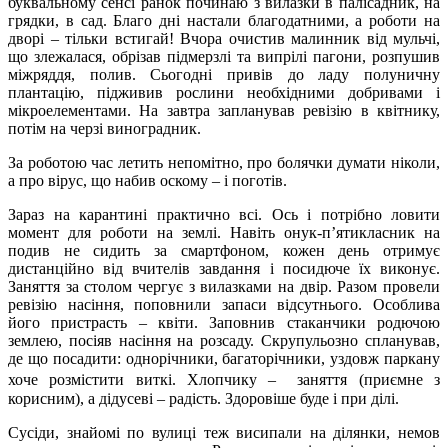
буквальному сенсі ранок починаю з вилазки в палісадник, на
грядки, в сад. Благо дні настали благодатними, а роботи на
дворі – тільки встигай! Вчора очистив малинник від мульчі,
що злежалася, обрізав підмерзлі та випрілі пагони, розпушив
міжряддя, полив. Сьогодні привів до ладу полуничну
плантацію, підживив рослини необхідними добривами і
мікроелементами. На завтра запланував ревізію в квітнику,
потім на черзі виноградник.
За роботою час летить непомітно, про болячки думати ніколи,
а про вірус, що набив оскому – і поготів.
Зараз на карантині практично всі. Ось і потрібно ловити
момент для роботи на землі. Навіть онук-п’ятикласник на
подив не сидить за смартфоном, кожен день отримує
дистанційно від вчителів завдання і посидюче їх виконує.
Заняття за столом чергує з вилазками на двір. Разом провели
ревізію насіння, поповнили запаси відсутнього. Особлива
його пристрасть – квіти. Заповнив стаканчики родючою
землею, посіяв насіння на розсаду. Скрупульозно спланував,
де що посадити: однорічники, багаторічники, уздовж паркану
хоче розмістити виткі. Хлопчику – заняття (приємне з
корисним), а дідусеві – радість. Здоровіше буде і при ділі.
Сусіди, знайомі по вулиці теж висипали на ділянки, немов