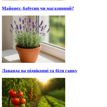
Майонез: бабусин чи магазинний?
Лаванда на підвіконні та біля ганку