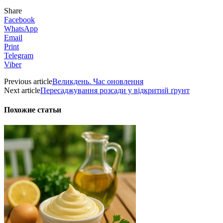
Share
Facebook
WhatsApp
Email
Print
Telegram
Viber
Previous article
Великдень. Час оновлення
Next article
Пересаджування розсади у відкритий ґрунт
Похожие статьи