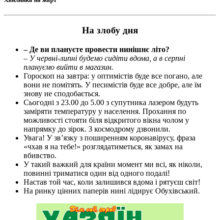
На злобу дня
– Де ви плануєте провести нинішнє літо?
– У червні-липні будемо сидіти вдома, а в серпні
плануємо вийти в магазин.
Гороскоп на завтра: у оптимістів буде все погано, але
вони не помітять. У песимістів буде все добре, але їм
знову не сподобається.
Сьогодні з 23.00 до 5.00 з супутника лазером будуть
заміряти температуру у населення. Прохання по
можливості стояти біля відкритого вікна чолом у
напрямку до зірок. З космодрому дзвонили.
Увага! У зв’язку з поширенням коронавірусу, фраза
«чхав я на тебе!» розглядатиметься, як замах на
вбивство.
У такий важкий для країни момент ми всі, як ніколи,
повинні триматися один від одного подалі!
Настав той час, коли залишився вдома і рятуєш світ!
На ринку цінних паперів нині лідирує Обухівський.