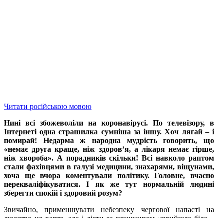
Читати російською мовою
Нині всі збожеволіли на коронавірусі. По телевізору, в
Інтернеті одна страшилка сумніша за іншу. Хоч лягай – і
помирай! Недарма ж народна мудрість говорить, що
«немає друга краще, ніж здоров’я, а лікаря немає гірше,
ніж хвороба». А порадників скільки! Всі навколо раптом
стали фахівцями в галузі медицини, знахарями, віщунами,
хоча ще вчора коментували політику. Головне, вчасно
перекваліфікуватися. І як же тут нормальній людині
зберегти спокій і здоровий розум?
Звичайно, применшувати небезпеку чергової напасті на