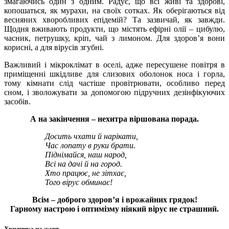
змагаючись один з одним. Радує, що всі живі та здорові,
копошаться, як мурахи, на своїх сотках. Як оберігаються від
весняних хворобливих епідемій? Та зазвичай, як завжди.
Щодня вживають продукти, що містять ефірні олії – цибулю,
часник, петрушку, кріп, чай з лимоном. Для здоров’я вони
корисні, а для вірусів згубні.
Важливий і мікроклімат в оселі, адже пересушене повітря в
приміщенні шкідливе для слизових оболонок носа і горла,
тому кімнати слід частіше провітрювати, особливо перед
сном, і зволожувати за допомогою підручних дезінфікуючих
засобів.
А на закінчення – нехитра віршована порада.
Досить чхати й нарікати,
Час лопату в руки брати.
Піднімайся, наш народ,
Всі на дачі й на город.
Хто працює, не зітхає,
Того вірус обминає!
Всім – доброго здоров’я і врожайних грядок!
Гарному настрою і оптимізму ніякий вірус не страшний.
Хвилинка на жарт