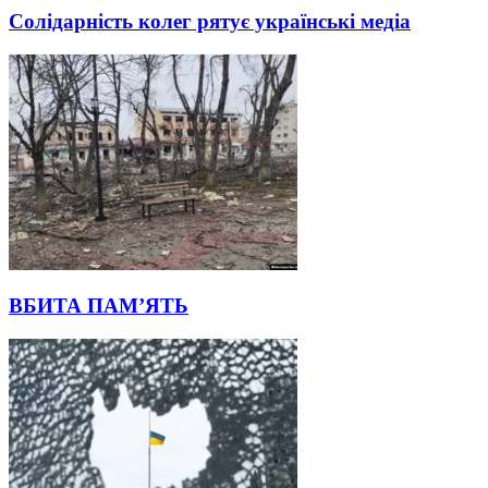
Солідарність колег рятує українські медіа
ВБИТА ПАМ’ЯТЬ