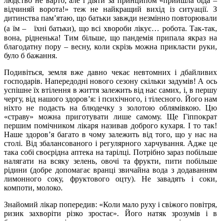
людство не варто, але і діяти за принципом «прийшла біда –
відчиняй ворота!» теж не найкращий вихід із ситуації. З
дитинства пам’ятаю, що батьки завжди незмінно повторювали
(а їм – їхні батьки), що всі хвороби лікує… робота. Так-так,
вона, рідненька! Тим більше, що пандемія припала якраз на
благодатну пору – весну, коли скрізь можна прикласти руки,
було б бажання.
Подивіться, земля вже давно чекає невтомних і дбайливих
господарів. Напередодні нового сезону скільки задумів! А ось
успішне їх втілення в життя залежить від нас самих, і, в першу
чергу, від нашого здоров’я: і психічного, і тілесного. Його нам
ніхто не подасть на блюдечку з золотою облямівкою. Цю
«страву» можна приготувати лише самому. Ще Гіппократ
першим помічником лікаря називав доброго кухаря. І то так!
Наше здоров’я багато в чому залежить від того, що у нас на
столі. Від збалансованого і регулярного харчування. Адже це
така собі своєрідна аптека на тарілці. Потрібно зараз побільше
налягати на всяку зелень, овочі та фрукти, пити побільше
рідини (добре допомагає вранці звичайна вода з додаванням
лимонного соку, фруктового оцту). Не завадять і соки,
компоти, молоко.
Знайомий лікар попередив: «Коли мало руху і свіжого повітря,
ризик захворіти різко зростає». Його натяк зрозумів і в