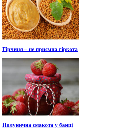
Гірчиця – це приємна гіркота
Полунична смакота у банці