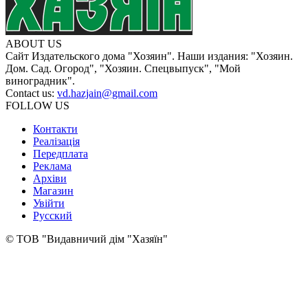
ABOUT US
Сайт Издательского дома "Хозяин". Наши издания: "Хозяин.
Дом. Сад. Огород", "Хозяин. Спецвыпуск", "Мой
виноградник".
Contact us:
vd.hazjain@gmail.com
FOLLOW US
Контакти
Реалізація
Передплата
Реклама
Архіви
Магазин
Увійти
Русский
© ТОВ "Видавничий дім "Хазяїн"