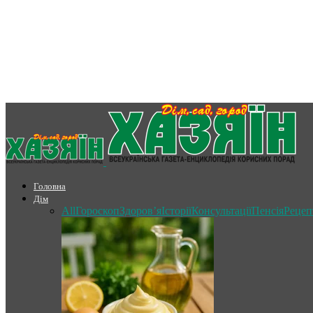
Головна
Дім
All
Гороскоп
Здоров’я
Історії
Консультації
Пенсія
Рецеп