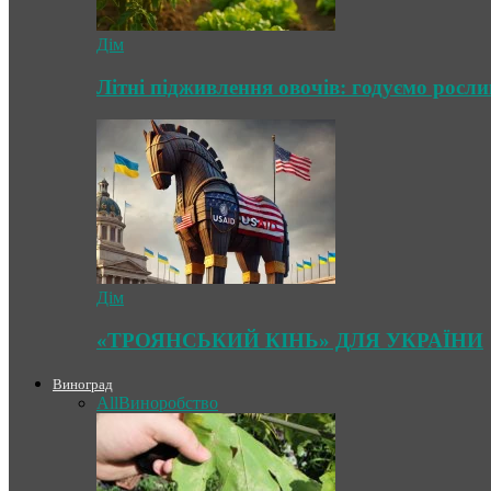
Дім
Літні підживлення овочів: годуємо росл
Дім
«ТРОЯНСЬКИЙ КІНЬ» ДЛЯ УКРАЇНИ
Виноград
All
Виноробство