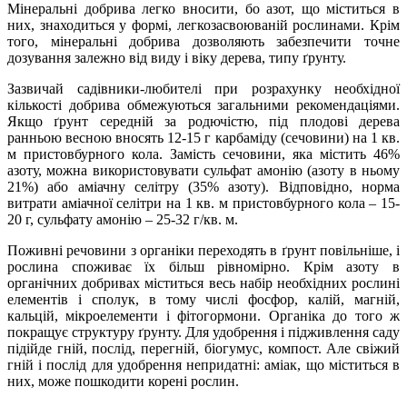
Мінеральні добрива легко вносити, бо азот, що міститься в
них, знаходиться у формі, легкозасвоюваній рослинами. Крім
того, мінеральні добрива дозволяють забезпечити точне
дозування залежно від виду і віку дерева, типу ґрунту.
Зазвичай садівники-любителі при розрахунку необхідної
кількості добрива обмежуються загальними рекомендаціями.
Якщо ґрунт середній за родючістю, під плодові дерева
ранньою весною вносять 12-15 г карбаміду (сечовини) на 1 кв.
м пристовбурного кола. Замість сечовини, яка містить 46%
азоту, можна використовувати сульфат амонію (азоту в ньому
21%) або аміачну селітру (35% азоту). Відповідно, норма
витрати аміачної селітри на 1 кв. м пристовбурного кола – 15-
20 г, сульфату амонію – 25-32 г/кв. м.
Поживні речовини з органіки переходять в ґрунт повільніше, і
рослина споживає їх більш рівномірно. Крім азоту в
органічних добривах міститься весь набір необхідних рослині
елементів і сполук, в тому числі фосфор, калій, магній,
кальцій, мікроелементи і фітогормони. Органіка до того ж
покращує структуру ґрунту. Для удобрення і підживлення саду
підійде гній, послід, перегній, біогумус, компост. Але свіжий
гній і послід для удобрення непридатні: аміак, що міститься в
них, може пошкодити корені рослин.