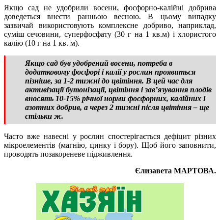
Якщо сад не удобрили восени, фосфорно-калійні добрива
доведеться внести ранньою весною. В цьому випадку
зазвичай використовують комплексне добриво, наприклад,
суміш сечовини, суперфосфату (30 г на 1 кв.м) і хлористого
калію (10 г на 1 кв. м).
Якщо сад був удобрений восени, потреба в
додатковому фосфорі і калії у рослин проявиться
пізніше, за 1-2 тижні до цвітіння. В цей час для
активізації бутонізації, цвітіння і зав’язування плодів
вносять 10-15% річної норми фосфорних, калійних і
азотних добрив, а через 2 тижні після цвітіння – ще
стільки ж.
Часто вже навесні у рослин спостерігається дефіцит різних
мікроелементів (магнію, цинку і бору). Щоб його заповнити,
проводять позакореневе підживлення.
Єлизавета МАРТОВА.