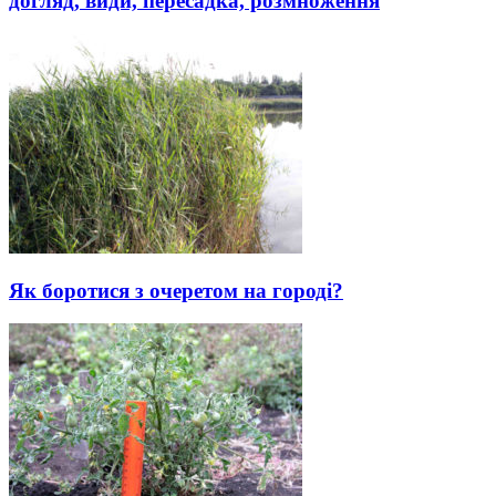
догляд, види, пересадка, розмноження
Як боротися з очеретом на городі?