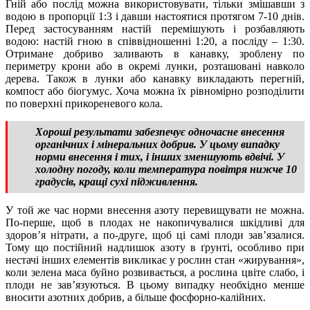
Гній або послід можна використовувати, тільки змішавши з
водою в пропорції 1:3 і давши настоятися протягом 7-10 днів.
Перед застосуванням настій перемішують і розбавляють
водою: настій гною в співвідношенні 1:20, а посліду – 1:30.
Отримане добриво заливають в канавку, зроблену по
периметру крони або в окремі лунки, розташовані навколо
дерева. Також в лунки або канавку викладають перегній,
компост або біогумус. Хоча можна їх рівномірно розподілити
по поверхні прикореневого кола.
Хороші результати забезпечує одночасне внесення
органічних і мінеральних добрив. У цьому випадку
норми внесення і тих, і інших зменшують вдвічі. У
холодну погоду, коли температура повітря нижче 10
градусів, кращі сухі підживлення.
У той же час норми внесення азоту перевищувати не можна.
По-перше, щоб в плодах не накопичувалися шкідливі для
здоров’я нітрати, а по-друге, щоб ці самі плоди зав’язалися.
Тому що постійний надлишок азоту в ґрунті, особливо при
нестачі інших елементів викликає у рослин стан «жирування»,
коли зелена маса буйно розвивається, а рослина цвіте слабо, і
плоди не зав’язуються. В цьому випадку необхідно менше
вносити азотних добрив, а більше фосфорно-калійних.