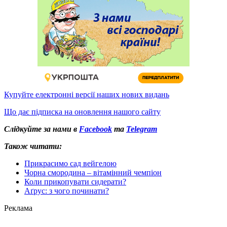
Купуйте електронні версії наших нових видань
Що дає підписка на оновлення нашого сайту
Слідкуйте за нами в
Facebook
та
Telegram
Також читати:
Прикрасимо сад вейгелою
Чорна смородина – вітамінний чемпіон
Коли прикопувати сидерати?
Аґрус: з чого починати?
Реклама