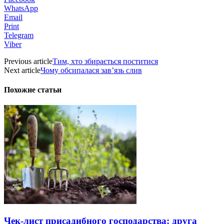
WhatsApp
Email
Print
Telegram
Viber
Previous article
Тим, хто збирається поститися
Next article
Чому обсипалася зав’язь слив
Похожие статьи
Чек-лист присадибного господарства: друга