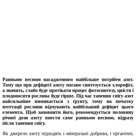
Ранньою весною насадженням найбільше потрібен азот.
Тому що при дефіциті азоту погано синтезується хлорофіл,
а значить, слабо буде протікати процес фотосинтезу, цвісти і
плодоносити рослина буде гірше. Під час танення снігу азот
найсильніше вимивається з ґрунту, тому на початку
вегетації рослини відчувають найбільший дефіцит цього
елемента. Щоб заповнити його, рекомендується половину
річної дози азоту внести саме ранньою весною, відразу
після танення снігу.
Як джерело азоту підходять і мінеральні добрива, і органічні.