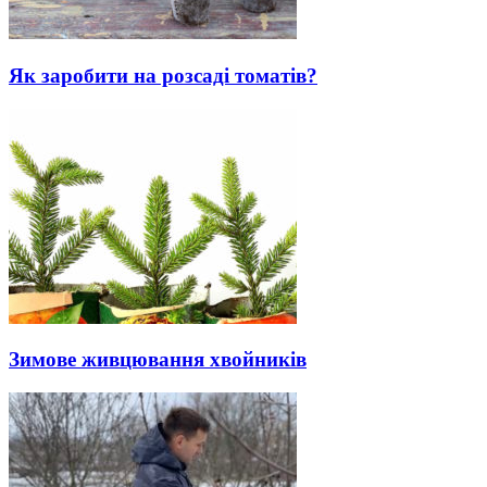
Як заробити на розсаді томатів?
Зимове живцювання хвойників