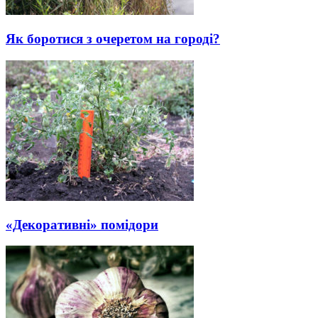
Як боротися з очеретом на городі?
«Декоративні» помідори