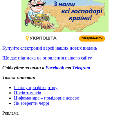
Купуйте електронні версії наших нових видань
Що дає підписка на оновлення нашого сайту
Слідкуйте за нами в
Facebook
та
Telegram
Також читати:
І знову про фітофтору
Посів томатів
Цифомандра – помідорне дерево
Як зберегти черрі
Реклама