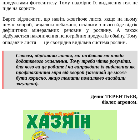
продуктами фотосинтезу. Тому надмірне їх видалення теж не
піде на користь.
Варто відзначити, що навіть жовтіюче листя, якщо на ньому
немає хвороб, видаляти небажано, оскільки з нього йде відтік
дефіцитних мінеральних речовин у рослину. А також
відбувається накопичення непотрібних продуктів обміну. Тому
опадаюче листя – це своєрідна видільна система рослин.
Словом, обрізаючи листя, ми позбавляємо плоди
додаткового живлення. Тому треба чітко розуміти,
для чого ви це робите і чи виправдане їх видалення як
профілактична міра від хвороб (зазвичай це може
бути корисно, якщо томати помилково висадили
загущено).
Денис ТЕРЕНТЬЄВ,
біолог, агроном.