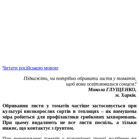
Читати російською мовою
Підкажіть, чи потрібно обривати листя у томатів,
щоб вони освітлювалися сонцем?
Микола ГЛУЩЕНКО,
м. Харків.
Обривання листя у томатів частіше застосовується при
культурі високорослих сортів в теплицях – як вимушена
міра робиться для профілактики грибкових захворювань.
При цьому видаляють не все листя поспіль, а тільки
нижнє, що контактує з ґрунтом.
При вирощуванні томатів у відкритому ґрунті подібним же