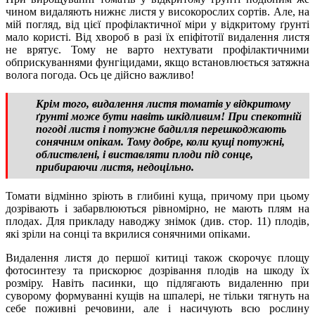
чином видаляють нижнє листя у високорослих сортів. Але, на
мій погляд, від цієї профілактичної міри у відкритому ґрунті
мало користі. Від хвороб в разі їх епіфітотії видалення листя
не врятує. Тому не варто нехтувати профілактичними
обприскуваннями фунгіцидами, якщо встановлюється затяжна
волога погода. Ось це дійсно важливо!
Крім того, видалення листя томатів у відкритому
ґрунті може бути навіть шкідливим! При спекотній
погоді листя і потужне бадилля перешкоджають
сонячним опікам. Тому добре, коли кущі потужні,
облиствлені, і виставляти плоди під сонце,
прибираючи листя, недоцільно.
Томати відмінно зріють в глибині куща, причому при цьому
дозрівають і забарвлюються рівномірно, не мають плям на
плодах. Для прикладу наводжу знімок (див. стор. 11) плодів,
які зріли на сонці та вкрилися сонячними опіками.
Видалення листя до першої китиці також скорочує площу
фотосинтезу та прискорює дозрівання плодів на шкоду їх
розміру. Навіть пасинки, що підлягають видаленню при
суворому формуванні кущів на шпалері, не тільки тягнуть на
себе поживні речовини, але і насичують всю рослину