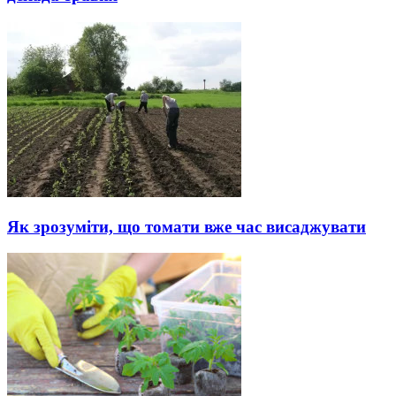
Як зрозуміти, що томати вже час висаджувати