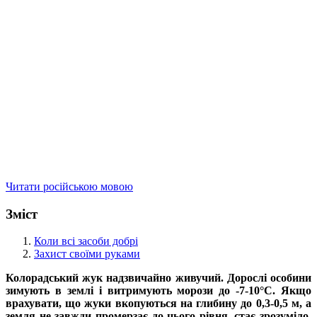
Читати російською мовою
Зміст
Коли всі засоби добрі
Захист своїми руками
Колорадський жук надзвичайно живучий. Дорослі особини
зимують в землі і витримують морози до -7-10°С. Якщо
врахувати, що жуки вкопуються на глибину до 0,3-0,5 м, а
земля не завжди промерзає до цього рівня, стає зрозуміло,