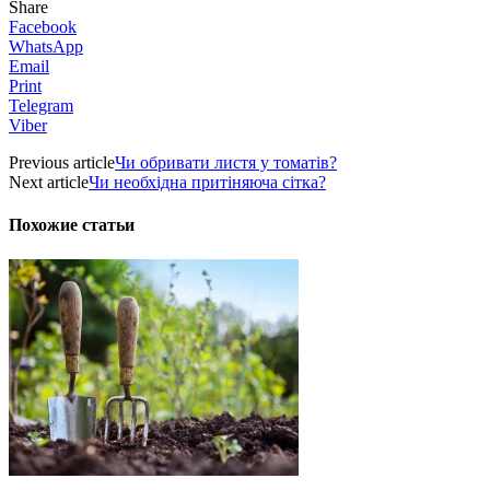
Share
Facebook
WhatsApp
Email
Print
Telegram
Viber
Previous article
Чи обривати листя у томатів?
Next article
Чи необхідна притіняюча сітка?
Похожие статьи