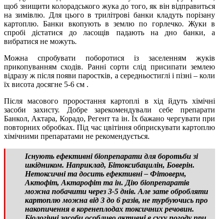
щоб знищити колорадського жука до того, як він відправиться
на зимівлю. Для цього в трилітрові банки кладуть порізану
картоплю. Банки вкопують в землю по горлечко. Жуки в
спробі дістатися до ласощів падають на дно банки, а
вибратися не можуть.
Можна спробувати поборотися із заселенням жуків
прикопуванням сходів. Ранні сорти слід присипати землею
відразу ж після появи паростків, а середньостиглі і пізні – коли
їх висота досягне 5-6 см .
Після масового проростання картоплі в хід йдуть хімічні
засоби захисту. Добре зарекомендували себе препарати
Банкол, Актара, Корадо, Регент та ін. Їх бажано чергувати при
повторних обробках. Під час цвітіння обприскувати картоплю
хімічними препаратами не рекомендується.
Існують ефективні біопрепарати для боротьби зі
шкідником. Наприклад, Бітоксибацилін, Боверін.
Нетоксичні та досить ефективні – Фітоверм,
Актофіт, Актарофіт та ін. Дію біопрепаратів
можна побачити через 3-5 днів. Але зате обробляти
картоплю можна від 3 до 6 разів, не турбуючись про
накопичення в коренеплодах токсичних речовин.
Біологічні засоби особливо активні в суху погоду при