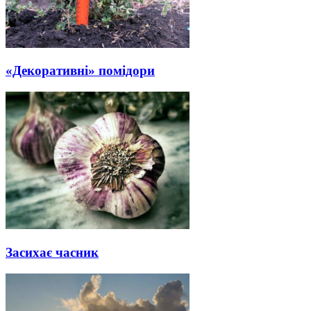
«Декоративні» помідори
Засихає часник