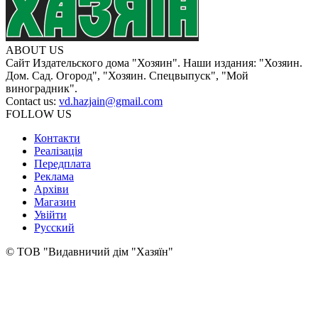
ABOUT US
Сайт Издательского дома "Хозяин". Наши издания: "Хозяин.
Дом. Сад. Огород", "Хозяин. Спецвыпуск", "Мой
виноградник".
Contact us:
vd.hazjain@gmail.com
FOLLOW US
Контакти
Реалізація
Передплата
Реклама
Архіви
Магазин
Увійти
Русский
© ТОВ "Видавничий дім "Хазяїн"