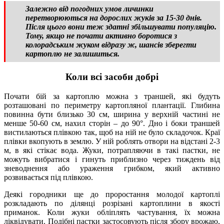
Залежно від погодних умов личинки
перетворюються на дорослих жуків за 15-30 днів.
Після цього вони теж здатні збільшувати популяцію.
Тому, якщо не почати активно боротися з
колорадським жуком відразу ж, шансів зберегти
картоплю не залишиться.
Коли всі засоби добрі
Почати бій за картоплю можна з траншей, які будуть
розташовані по периметру картопляної плантації. Глибина
повинна бути близько 30 см, ширина у верхній частині не
менше 50-60 см, нахил сторін – до 90°. Дно і боки траншей
вистилаються плівкою так, щоб на ній не було складочок. Краї
плівки вкопують в землю. У ній роблять отвори на відстані 2-3
м, в які стікає вода. Жуки, потрапляючи в такі пастки, не
можуть вибратися і гинуть приблизно через тиждень від
зневоднення або ураження грибком, який активно
розвивається під плівкою.
Деякі городники ще до проростання молодої картоплі
розкладають по ділянці розрізані картоплини в якості
приманок. Коли жуки обліплять частування, їх можна
ліквідувати. Подібні пастки застосовують після збору врожаю,