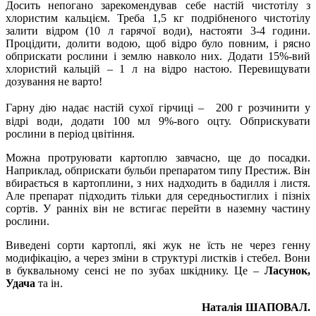
Досить непогано зарекомендував себе настій чистотілу з
хлористим кальцієм. Треба 1,5 кг подрібненого чистотілу
залити відром (10 л гарячої води), настояти 3-4 години.
Процідити, долити водою, щоб відро було повним, і рясно
обприскати рослини і землю навколо них. Додати 15%-вий
хлористий кальцій – 1 л на відро настою. Перевищувати
дозування не варто!
Гарну дію надає настій сухої гірчиці – 200 г розчинити у
відрі води, додати 100 мл 9%-вого оцту. Обприскувати
рослини в період цвітіння.
Можна протруювати картоплю завчасно, ще до посадки.
Наприклад, обприскати бульби препаратом типу Престиж. Він
вбирається в картоплини, з них надходить в бадилля і листя.
Але препарат підходить тільки для середньостиглих і пізніх
сортів. У ранніх він не встигає перейти в наземну частину
рослини.
Виведені сорти картоплі, які жук не їсть не через генну
модифікацію, а через зміни в структурі листків і стебел. Вони
в буквальному сенсі не по зубах шкіднику. Це –
Ласунок,
Удача
та ін.
Наталія ШАПОВАЛ.