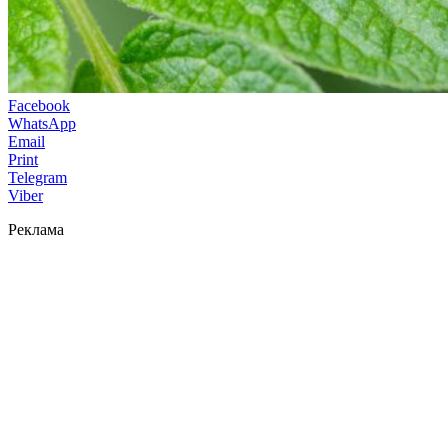
Facebook
WhatsApp
Email
Print
Telegram
Viber
Реклама