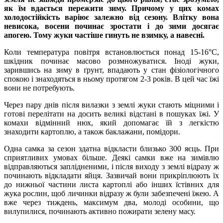
як їм вдається пережити зиму. Причому у цих комах
холодостійкість варіює залежно від сезону. Влітку вона
невисока, восени починає зростати і до зими досягає
апогею. Тому жуки частіше гинуть не взимку, а навесні.
Коли температура повітря встановлюється понад 15-16°С,
шкідник починає масово розмножуватися. Іноді жуки,
зарившись на зиму в ґрунт, впадають у стан фізіологічного
спокою і знаходяться в ньому протягом 2-3 років. В цей час їжі
вони не потребують.
Через пару днів після вилазки з землі жуки стають міцними і
готові перелітати на досить великі відстані в пошуках їжі. У
комахи відмінний нюх, який допомагає їй з легкістю
знаходити картоплю, а також баклажани, помідори.
Одна самка за сезон здатна відкласти близько 300 яєць. При
сприятливих умовах більше. Деякі самки вже на зимівлю
відправляються заплідненими, і після виходу з землі відразу ж
починають відкладати яйця. Зазвичай вони прикріплюють їх
до нижньої частини листа картоплі або інших їстівних для
жука рослин, щоб личинки відразу ж були забезпечені їжею. А
вже через тиждень, максимум два, молоді особини, що
вилупилися, починають активно пожирати зелену масу.