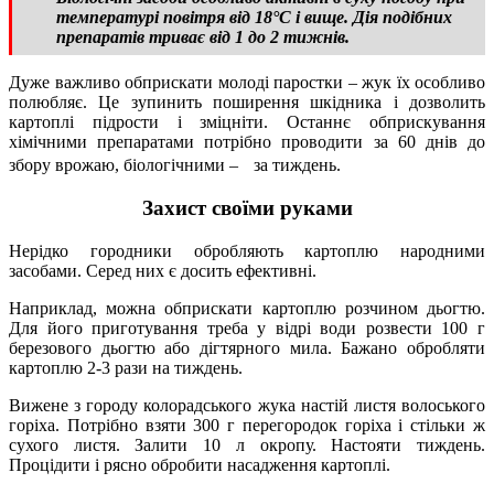
температурі повітря від 18°С і вище. Дія подібних
препаратів триває від 1 до 2 тижнів.
Дуже важливо обприскати молоді паростки – жук їх особливо
полюбляє. Це зупинить поширення шкідника і дозволить
картоплі підрости і зміцніти. Останнє обприскування
хімічними препаратами потрібно проводити за 60 днів до
збору врожаю, біологічними – за тиждень.
Захист своїми руками
Нерідко городники обробляють картоплю народними
засобами. Серед них є досить ефективні.
Наприклад, можна обприскати картоплю розчином дьогтю.
Для його приготування треба у відрі води розвести 100 г
березового дьогтю або дігтярного мила. Бажано обробляти
картоплю 2-3 рази на тиждень.
Вижене з городу колорадського жука настій листя волоського
горіха. Потрібно взяти 300 г перегородок горіха і стільки ж
сухого листя. Залити 10 л окропу. Настояти тиждень.
Процідити і рясно обробити насадження картоплі.