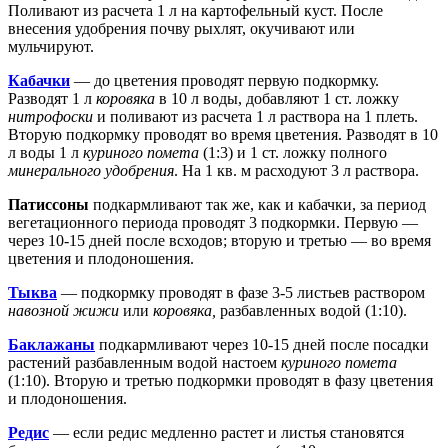
Поливают из расчета 1 л на картофельный куст. После
внесения удобрения почву рыхлят, окучивают или
мульчируют.
Кабачки
— до цветения проводят первую подкормку.
Разводят 1 л
коровяка
в 10 л воды, добавляют 1 ст. ложку
нитрофоски
и поливают из расчета 1 л раствора на 1 плеть.
Вторую подкормку проводят во время цветения. Разводят в 10
л воды 1 л
куриного помета
(1:3) и 1 ст. ложку полного
минерального удобрения
. На 1 кв. м расходуют 3 л раствора.
Патиссоны
подкармливают так же, как и кабачки, за период
вегетационного периода проводят 3 подкормки. Первую —
через 10-15 дней после всходов; вторую и третью — во время
цветения и плодоношения.
Тыква
— подкормку проводят в фазе 3-5 листьев раствором
навозной жижи
или
коровяка,
разбавленных водой (1:10).
Баклажаны
подкармливают через 10-15 дней после посадки
растений разбавленным водой настоем
куриного помета
(1:10). Вторую и третью подкормки проводят в фазу цветения
и плодоношения.
Редис
— если редис медленно растет и листья становятся