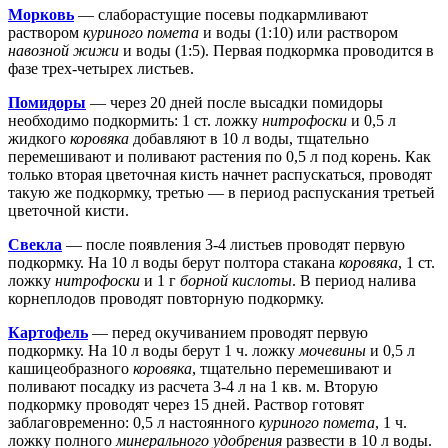
Морковь
— слаборастущие посевы подкармливают
раствором
куриного помета
и воды (1:10) или раствором
навозной жижи
и воды (1:5). Первая подкормка проводится в
фазе трех-четырех листьев.
Помидоры
— через 20 дней после высадки помидоры
необходимо подкормить: 1 ст. ложку
нитрофоски
и 0,5 л
жидкого
коровяка
добавляют в 10 л воды, тщательно
перемешивают и поливают растения по 0,5 л под корень. Как
только вторая цветочная кисть начнет распускаться, проводят
такую же подкормку, третью — в период распускания третьей
цветочной кисти.
Свекла
— после появления 3-4 листьев проводят первую
подкормку. На 10 л воды берут полтора стакана
коровяка
, 1 ст.
ложку
нитрофоски
и 1 г
борной кислоты
. В период налива
корнеплодов проводят повторную подкормку.
Картофель
— перед окучиванием проводят первую
подкормку. На 10 л воды берут 1 ч. ложку
мочевины
и 0,5 л
кашицеобразного
коровяка
, тщательно перемешивают и
поливают посадку из расчета 3-4 л на 1 кв. м. Вторую
подкормку проводят через 15 дней. Раствор готовят
заблаговременно: 0,5 л настоянного
куриного помета
, 1 ч.
ложку полного
минерального удобрения
развести в 10 л воды.