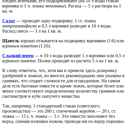
бледно-зелеными, его подкармливают (на 10 л воды стакан
коровяка
и 1 ч. ложка
мочевины
). Расход — 5 л раствора на 1
кв. м.
Салат
— проводят одну подкормку. 1 ст. ложку
нитроаммофоски
и 0,5 л
коровяка
разводят в 10 л воды.
Расход смеси — 3 л на 1 кв. м.
Щавель
хорошо отзывается на подкормку
коровяком
(1:6) или
куриным пометом
(1:10).
Сладкий перец
— в 10 л воды разводят 1 л
коровяка
или 0,5 л
куриного помета
. Полив проводят из расчета 5 л на 1 кв. м.
К слову отметить, что, хотя мы и привели здесь дозировку
удобрений в ложках, во многих рекомендациях они указаны в
граммах, что создает сложности для огородников. На самом
деле есть бытовые емкости и кроме ложек, которые более или
менее соответствуют определенному количеству граммов или
сантиметров в кубе сыпучего вещества.
Так, например, 1 стандартный стакан (советского
производства) — это 200 г, спичечный коробок — 20 г, ст.
ложка — 15 г, ч. ложка — 5 г. Эти емкости заполняют без
верха, снимая излишки ножом, проводя им по верху порошка.