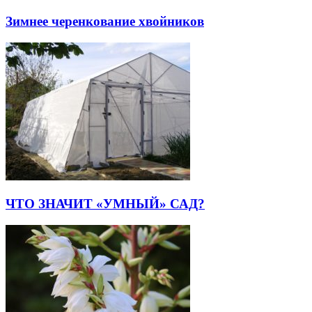
Зимнее черенкование хвойников
ЧТО ЗНАЧИТ «УМНЫЙ» САД?