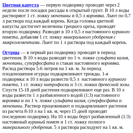
Цветная капуста
— первую подкормку проводят через 2
недели после посадки рассады в открытый грунт. В 10 л воды
растворяют 1 ст. ложку
мочевины
и 0,5 л
коровяка
. Льют по 0,7
л раствора под каждый корень. Когда головка цветной
капусты достигнет величины грецкого ореха, проводят
вторую подкормку. Разводят в 10 л 0,5 л настоянного
куриного
помета
, добавляя 1 ст. ложку
минерального удобрения с
микроэлементами
. Льют по 1 л раствора под каждый корень.
Огурцы
— в первый раз подкормку проводят в период
цветения. В 10 л воды разводят по 1 ч. ложке
сульфата калия,
мочевины, суперфосфата
и стакан настоянного
коровяка
.
Расход раствора 5-6 литров на 1 кв. м. За период
плодоношения огурцы подкармливают трижды. 1-я
подкормка: в 10 л воды развести 0,5 л
настоянного
куриного
помета
, 1 ст. ложку
нитрофоски
и 3 ст. ложки
древесной золы
.
Спустя 15-18 дней растения подкармливают еще раз. В 10 л
воды развести 1 л разбавленного водой (1:3) настоянного
коровяка
и по 1 ч. ложке
сульфата калия, суперфосфата
и
мочевины
. Раствор процеживают и подкармливают растения
из расчета 8-10 л на 1 кв. м, через 15 дней проводят
последнюю подкормку. На 10 л воды берут разбавленный (1:3)
настоянный
куриный помет
и 1 ст. ложку полного
минерального удобрения
. 5 л раствора расходуют на 1 кв. м.