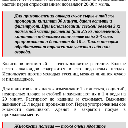
настой перед опрыскиванием добавляют 20-30 г мыла.
Для приготовления отвара сухое сырье в той же
пропорции кипятят 30 минут, дают остыть и
фильтруют. При использовании свежей белены 3 кг
надземной части растения (или 2,5 кг подвяленной)
кипятят в небольшом количестве воды 2-3 часа,
процеживают и доливают до 10 л. Таким отваром
обрабатывают пораженные участки сада или
огорода.
Болиголов пятнистый — очень ядовитое растение. Больше
всего алкалоидов содержится в его недозрелых плодах.
Используют против молодых гусениц, мелких личинок жуков
и пилильщиков.
Для приготовления настоя измельчают 1 кг листьев, соцветий,
недозрелых плодов и стеблей и замачивают их в 1 л воды на
20 минут. Растирают до кашицы и отжимают. Выжимки
заливают 15 л воды и процеживают. Перед употреблением обе
жидкости смешивают. Хранят в закрытой посуде в
прохладном месте.
Живокость полевая — тоже очень ядовитое