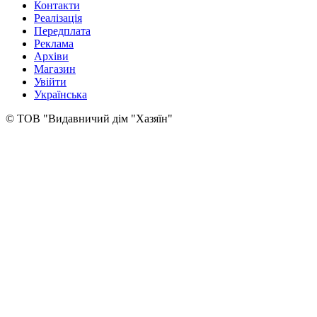
Контакти
Реалізація
Передплата
Реклама
Архіви
Магазин
Увійти
Українська
© ТОВ "Видавничий дім "Хазяїн"