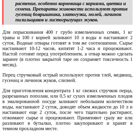
растение, особенно корневища с корнями, цветки и
семена. Препараты живокости используют против
гусениц боярышника, златогузки, молей, личинок
пилильщиков и листогрызущих жуков.
Для опрыскивания 400 г грубо измельченных семян, 1 кг
травы и 100 г корней заливают 10 л воды и настаивают 2
суток. Водные отвары готовят в том же соотношении. Сырье
настаивают 10-12 часов, кипятят 1-2 часа и процеживают.
Настой готовят перед употреблением, а отвар можно сделать
заранее (в плотно закрытой таре он сохраняет токсичность 1
месяц).
Перец стручковый острый используют против тлей, медяниц,
гусениц и личинок жуков, слизней.
Для приготовления концентрата 1 кг свежих стручков перца,
разрезанных пополам, или 0,5 кг сухих измельченных плодов
в эмалированной посуде заливают небольшим количеством
воды, настаивают 2 суток, доводят объем жидкости до 10 л и
настаивают еще 2 суток, после чего тщательно растирают,
отжимают сырье и процеживают. Применяют сразу же или
разливают в бутылки, плотно закупоривают и хранят в
темном прохладном месте.