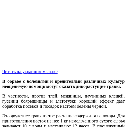
bahisal
Читать на украинском языке
В борьбе с болезнями и вредителями различных культур
неоценимую помощь могут оказать дикорастущие травы.
В частности, против тлей, медяницы, паутинных клещей,
гусениц боярышницы и златогузки хороший эффект дает
обработка посевов и посадок настоем белены черной.
Это двулетнее травянистое растение содержит алкалоиды. Для
приготовления настоя из нее 1 кг измельченного сухого сырья
заливают 10 л воды и настаивают 12 часов. В процеженный