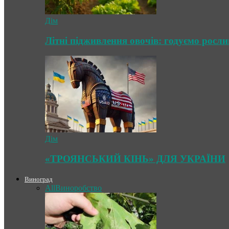
Дім
Літні підживлення овочів: годуємо росл
Дім
«ТРОЯНСЬКИЙ КІНЬ» ДЛЯ УКРАЇНИ
Виноград
All
Виноробство