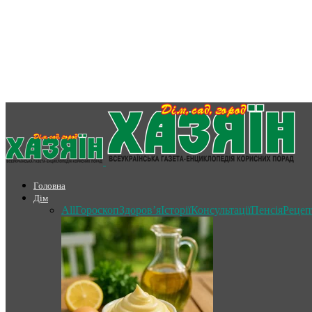
Головна
Дім
All
Гороскоп
Здоров’я
Історії
Консультації
Пенсія
Рецеп