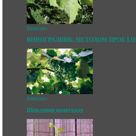
Виноград
ВИНОГРАДНИК. МЕТОДОМ ПРОБ І 
Виноград
Щеплення винограду