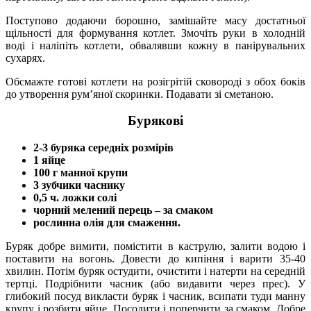
Поступово додаючи борошно, замішайте масу достатньої
щільності для формування котлет. Змочіть руки в холодній
воді і наліпіть котлети, обвалявши кожну в панірувальних
сухарях.
Обсмажте готові котлети на розігрітій сковороді з обох боків
до утворення рум’яної скоринки. Подавати зі сметаною.
Бурякові
2-3 буряка середніх розмірів
1 яйце
100 г манної крупи
3 зубчики часнику
0,5 ч. ложки солі
чорний мелений перець – за смаком
рослинна олія для смаження.
Буряк добре вимити, помістити в каструлю, залити водою і
поставити на вогонь. Довести до кипіння і варити 35-40
хвилин. Потім буряк остудити, очистити і натерти на середній
тертці. Подрібнити часник (або видавити через прес). У
глибокий посуд викласти буряк і часник, всипати туди манну
крупу і розбити яйце. Посолити і поперчити за смаком. Добре