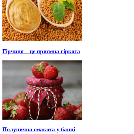
Гірчиця – це приємна гіркота
Полунична смакота у банці