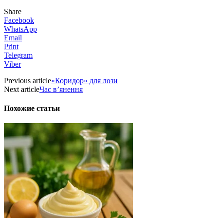
Share
Facebook
WhatsApp
Email
Print
Telegram
Viber
Previous article
«Коридор» для лози
Next article
Час в’янення
Похожие статьи