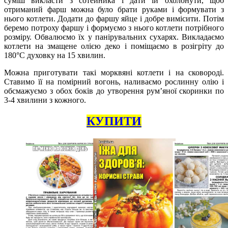
суміш викласти з сотейника і дати їй охолонути, щоб
отриманий фарш можна було брати руками і формувати з
нього котлети. Додати до фаршу яйце і добре вимісити. Потім
беремо потроху фаршу і формуємо з нього котлети потрібного
розміру. Обвалюємо їх у панірувальних сухарях. Викладаємо
котлети на змащене олією деко і поміщаємо в розігріту до
180°С духовку на 15 хвилин.
Можна приготувати такі морквяні котлети і на сковороді.
Ставимо її на помірний вогонь, наливаємо рослинну олію і
обсмажуємо з обох боків до утворення рум’яної скоринки по
3-4 хвилини з кожного.
КУПИТИ