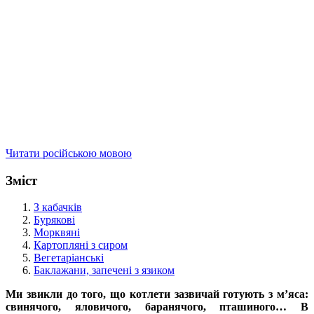
Читати російською мовою
Зміст
З кабачків
Бурякові
Морквяні
Картопляні з сиром
Вегетаріанські
Баклажани, запечені з язиком
Ми звикли до того, що котлети зазвичай готують з м’яса:
свинячого, яловичого, баранячого, пташиного… В