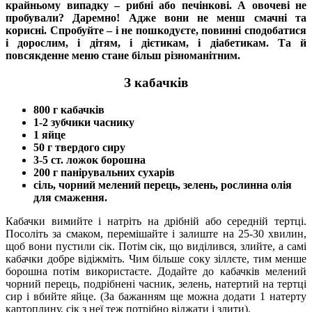
крайньому випадку – рибні або печінкові. А овочеві не
пробували? Даремно! Адже вони не менш смачні та
корисні. Спробуйте – і не пошкодуєте, повинні сподобатися
і дорослим, і дітям, і дієтикам, і діабетикам. Та й
повсякденне меню стане більш різноманітним.
З кабачків
800 г кабачків
1-2 зубчики часнику
1 яйце
50 г твердого сиру
3-5 ст. ложок борошна
200 г панірувальних сухарів
сіль, чорний мелений перець, зелень, рослинна олія
для смаження.
Кабачки вимийте і натріть на дрібній або середній тертці.
Посоліть за смаком, перемішайте і залиште на 25-30 хвилин,
щоб вони пустили сік. Потім сік, що виділився, злийте, а самі
кабачки добре відіжміть. Чим більше соку зіллєте, тим менше
борошна потім використаєте. Додайте до кабачків мелений
чорний перець, подрібнені часник, зелень, натертий на тертці
сир і вбийте яйце. (За бажанням ще можна додати 1 натерту
картоплину, сік з неї теж потрібно віджати і злити).