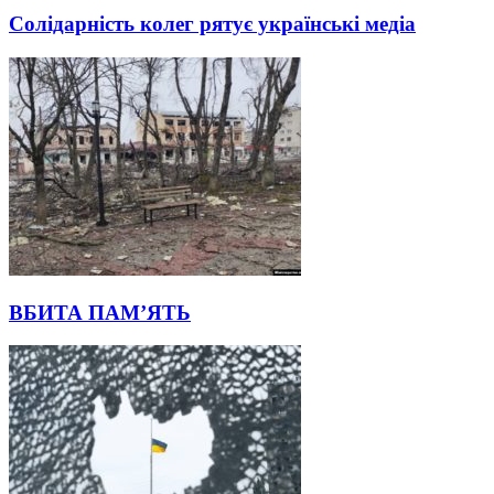
Солідарність колег рятує українські медіа
ВБИТА ПАМ’ЯТЬ