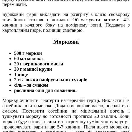
перемішати.
Буряковий фарш викладати на розігріту з олією сковороду
звичайною столовою ложкою. Обсмажувати котлети 4-5
хвилин з кожного боку на помірному вогні. Подавати з
картопляним пюре, поливши сметаною.
Морквяні
500 г моркви
60 мл молока
20 г вершкового масла
30 г манної крупи
1 яйце
2 ст. ложки панірувальних сухарів
сіль – за смаком
рослинна олія для смаження.
Моркву очистити і натерти на середній тертці. Викласти її в
сотейник і влити молоко. Додати вершкове масло, посолити за
смаком. Поставити сотейник на мінімальний вогонь і
тушкувати моркву до готовності протягом 20 хвилин. Коли
морква буде готова, всипати в отриману суміш манну крупу і
продовжувати варити ще 5-7 хвилин. Після цього морквяну