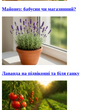
Майонез: бабусин чи магазинний?
Лаванда на підвіконні та біля ганку