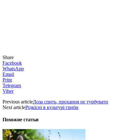
Share
Facebook
WhatsApp
Email
Print
Telegram
Viber
Previous article
Лоза спить, прохання не турбувати
Next article
Рідкісні в культурі гриби
Похожие статьи