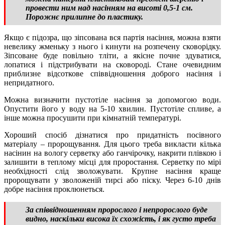
провести ним над насінням на висоті 0,5-1 см.
Порожнє прилипне до пластику.
Якщо є підозра, що зіпсована вся партія насіння, можна взяти
невелику жменьку з нього і кинути на розпечену сковорідку.
Зіпсоване буде повільно тліти, а якісне почне здуватися,
лопатися і підстрибувати на сковороді. Стане очевидним
приблизне відсоткове співвідношення доброго насіння і
непридатного.
Можна визначити пустотіле насіння за допомогою води.
Опустити його у воду на 5-10 хвилин. Пустотіле спливе, а
інше можна просушити при кімнатній температурі.
Хороший спосіб дізнатися про придатність посівного
матеріалу – пророщування. Для цього треба викласти кілька
насінин на вологу серветку або ганчірочку, накрити плівкою і
залишити в теплому місці для проростання. Серветку по мірі
необхідності слід зволожувати. Крупне насіння краще
пророщувати у зволоженій тирсі або піску. Через 6-10 днів
добре насіння проклюнеться.
За співвідношенням пророслого і непророслого буде
видно, наскільки висока їх схожість, і як густо треба