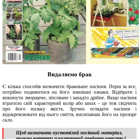
Видаляємо брак
Є кілька способів визначити браковане насіння. Перш за все,
потрібно подивитися на його зовнішні ознаки. Відібрати і
викинути зморщене, зіпсоване і занадто дрібне. Якщо насіння
втратило свій характерний колір або запах – це теж свідчить
про його низьку якість. Зручно оглядати насіння і
відокремлювати від нього сміття, висипавши його на прозоре
скло.
Щоб визначити пустотілий посівний матеріал,
можна натерти пластиковий предмет шерстю і