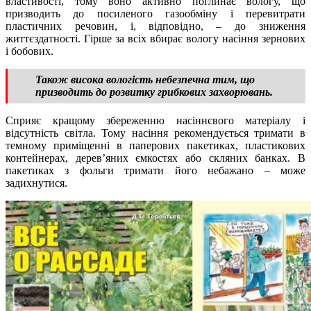
властивості, тому воно активно поглинає вологу, що
призводить до посиленого газообміну і перевитрати
пластичних речовин, і, відповідно, – до зниження
життєздатності. Гірше за всіх вбирає вологу насіння зернових
і бобових.
Також висока вологість небезпечна тим, що
призводить до розвитку грибкових захворювань.
Сприяє кращому збереженню насіннєвого матеріалу і
відсутність світла. Тому насіння рекомендується тримати в
темному приміщенні в паперових пакетиках, пластикових
контейнерах, дерев’яних ємкостях або скляних банках. В
пакетиках з фольги тримати його небажано – може
задихнутися.