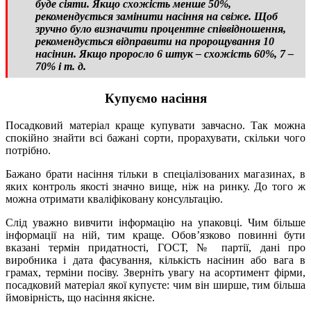
буде сіяти. Якщо схожість менше 50%,
рекомендується замінити насіння на свіже. Щоб
зручно було визначити процентне співвідношення,
рекомендується відправити на пророщування 10
насінин. Якщо проросло 6 штук – схожість 60%, 7 –
70% і т. д.
Купуємо насіння
Посадковий матеріал краще купувати завчасно. Так можна
спокійно знайти всі бажані сорти, прорахувати, скільки чого
потрібно.
Бажано брати насіння тільки в спеціалізованих магазинах, в
яких контроль якості значно вище, ніж на ринку. До того ж
можна отримати кваліфіковану консультацію.
Слід уважно вивчити інформацію на упаковці. Чим більше
інформації на ній, тим краще. Обов’язково повинні бути
вказані термін придатності, ГОСТ, № партії, дані про
виробника і дата фасування, кількість насінин або вага в
грамах, терміни посіву. Зверніть увагу на асортимент фірми,
посадковий матеріал якої купуєте: чим він ширше, тим більша
ймовірність, що насіння якісне.