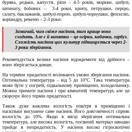
буряка, редьки, капусти, ріпи – 4-5 років, моркви, цибулі,
шпинату, бобових – 3-4 роки, кропу, петрушки, перцю,
салату, баклажанів, цибулі-порею, цибулі-чорнушки, фенхелю,
коріандру, ревеню – 2-3 роки.
Зазвичай, чим свіже насіння, тим краще воно
сходить. Але є й винятки – це огірки, кабачки, гарбуз.
Схожість насіння цих культур підвищується через 2-
3 роки зберігання.
Рекомендується велике насіння відокремити від дрібного –
воно зберігається довше.
На терміни придатності впливають умови зберігання насіння.
Оптимальна температура – від 5 до 10°С. Така температура
може бути у погребі, підвальному приміщенні, холодильнику.
Можна тримати насіння і при кімнатній температурі, але це
скорочує його термін придатності.
Також дуже важлива вологість повітря в приміщенні і
наскільки висушене саме насіння. Його довговічності сприяє
вологість до 10%. Якщо в місці зберігання оптимальна
температура, але висока вологість, посівний матеріал швидко
прийде в непридатність. У насіння високі гігроскопічні