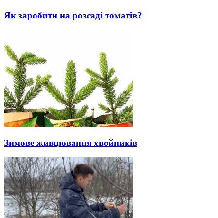
Як заробити на розсаді томатів?
Зимове живцювання хвойників