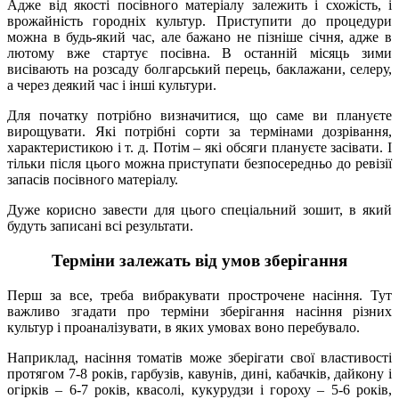
Адже від якості посівного матеріалу залежить і схожість, і
врожайність городніх культур. Приступити до процедури
можна в будь-який час, але бажано не пізніше січня, адже в
лютому вже стартує посівна. В останній місяць зими
висівають на розсаду болгарський перець, баклажани, селеру,
а через деякий час і інші культури.
Для початку потрібно визначитися, що саме ви плануєте
вирощувати. Які потрібні сорти за термінами дозрівання,
характеристикою і т. д. Потім – які обсяги плануєте засівати. І
тільки після цього можна приступати безпосередньо до ревізії
запасів посівного матеріалу.
Дуже корисно завести для цього спеціальний зошит, в який
будуть записані всі результати.
Терміни залежать від умов зберігання
Перш за все, треба вибракувати прострочене насіння. Тут
важливо згадати про терміни зберігання насіння різних
культур і проаналізувати, в яких умовах воно перебувало.
Наприклад, насіння томатів може зберігати свої властивості
протягом 7-8 років, гарбузів, кавунів, дині, кабачків, дайкону і
огірків – 6-7 років, квасолі, кукурудзи і гороху – 5-6 років,