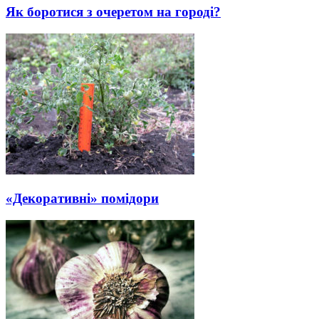
Як боротися з очеретом на городі?
«Декоративні» помідори