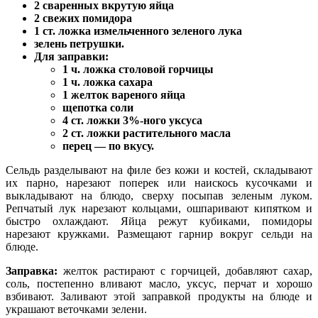
2 сваренных вкрутую яйца
2 свежих помидора
1 ст. ложка измельченного зеленого лука
зелень петрушки.
Для заправки
:
1 ч. ложка столовой горчицы
1 ч. ложка сахара
1 желток вареного яйца
щепотка соли
4 ст. ложки 3%-ного уксуса
2 ст. ложки растительного масла
перец — по вкусу.
Сельдь разделывают на филе без кожи и костей, складывают
их парно, нарезают поперек или наискось кусочками и
выкладывают на блюдо, сверху посыпав зеленым луком.
Репчатый лук нарезают кольцами, ошпаривают кипятком и
быстро охлаждают. Яйца режут кубиками, помидоры
нарезают кружками. Размещают гарнир вокруг сельди на
блюде.
Заправка:
желток растирают с горчицей, добавляют сахар,
соль, постепенно вливают масло, уксус, перчат и хорошо
взбивают. Заливают этой заправкой продукты на блюде и
украшают веточками зелени.