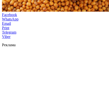
Facebook
WhatsApp
Email
Print
Telegram
Viber
Реклама