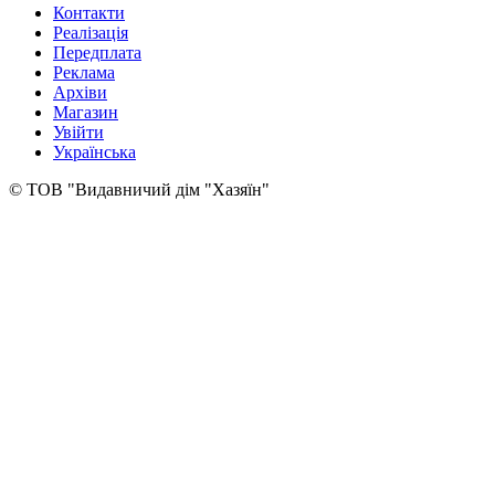
Контакти
Реалізація
Передплата
Реклама
Архіви
Магазин
Увійти
Українська
© ТОВ "Видавничий дім "Хазяїн"