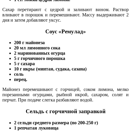
Сахар перетирают с цедрой и заливают вином. Раствор
вливают в порошок и перемешивают. Массу выдерживают 2
дня и затем добавляют уксус.
Соус «Ремулад»
200 г майонеза
20 мл лимонного сока
2 маринованных огурца
5 г горчичного порошка
5 г сахара
10 г икры (минтая, судака, сазана)
соль
перец.
Майонез перемешивают с горчицей, соком лимона, мелко
порезанными огурцами, рыбной икрой, сахаром, солят и
перчат. При подаче слегка разбавляют водой.
Сельдь с горчичной заправкой
2 сельди среднего размера (по 200-250 г)
1 репчатая луковица