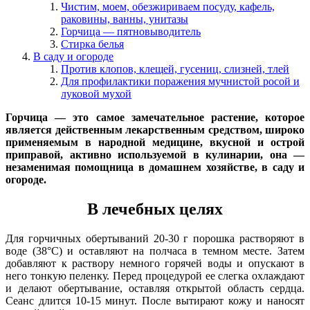
Чистим, моем, обезжириваем посуду, кафель,
раковины, ванны, унитазы
Горчица — пятновыводитель
Стирка белья
В саду и огороде
Против клопов, клещей, гусениц, слизней, тлей
Для профилактики поражения мучнистой росой и
луковой мухой
Горчица — это самое замечательное растение, которое
является действенным лекарственным средством, широко
применяемым в народной медицине, вкусной и острой
приправой, активно используемой в кулинарии, она —
незаменимая помощница в домашнем хозяйстве, в саду и
огороде.
В лечебных целях
Для горчичных обертываний 20-30 г порошка растворяют в
воде (38°С) и оставляют на полчаса в темном месте. Затем
добавляют к раствору немного горячей воды и опускают в
него тонкую пеленку. Перед процедурой ее слегка охлаждают
и делают обертывание, оставляя открытой область сердца.
Сеанс длится 10-15 минут. После вытирают кожу и наносят