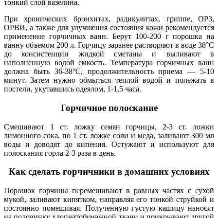
тонкий слой вазелина.
При хронических бронхитах, радикулитах, гриппе, ОРЗ,
ОРВИ, а также для улучшения состояния кожи рекомендуется
применение горчичных ванн. Берут 100-200 г порошка на
ванну объемом 200 л. Горчицу заранее растворяют в воде 38°С
до консистенции жидкой сметаны и выливают в
наполненную водой емкость. Температура горчичных ванн
должна быть 36-38°С, продолжительность приема — 5-10
минут. Затем нужно обмыться теплой водой и полежать в
постели, укутавшись одеялом, 1-1,5 часа.
Горчичное полоскание
Смешивают 1 ст. ложку семян горчицы, 2-3 ст. ложки
лимонного сока, по 1 ст. ложке соли и меда, заливают 300 мл
воды и доводят до кипения. Остужают и используют для
полоскания горла 2-3 раза в день.
Как сделать горчичники в домашних условиях
Порошок горчицы перемешивают в равных частях с сухой
мукой, заливают кипятком, направляя его тонкой струйкой и
постоянно помешивая. Полученную густую кашицу наносят
на половинку хлопчатобумажной ткани и прикрывают другой