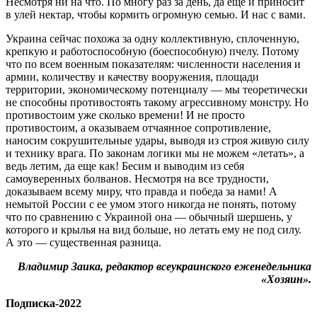
Несмотря ни на что. По многу раз за день, да еще и приносит
в улей нектар, чтобы кормить огромную семью. И нас с вами.
Украина сейчас похожа за одну коллективную, сплоченную,
крепкую и работоспособную (боеспособную) пчелу. Потому
что по всем военным показателям: численности населения и
армии, количеству и качеству вооружения, площади
территории, экономическому потенциалу — мы теоретически
не способны противостоять такому агрессивному монстру. Но
противостоим уже сколько времени! И не просто
противостоим, а оказываем отчаянное сопротивление,
наносим сокрушительные удары, выводя из строя живую силу
и технику врага. По законам логики мы не можем «летать», а
ведь летим, да еще как! Бесим и выводим из себя
самоуверенных болванов. Несмотря на все трудности,
доказываем всему миру, что правда и победа за нами! А
немытой России с ее умом этого никогда не понять, потому
что по сравнению с Украиной она — обычный шершень, у
которого и крылья на вид больше, но летать ему не под силу.
А это — существенная разница.
Владимир Заика, редактор всеукраинского еженедельника
«Хозяин».
Подписка-2022