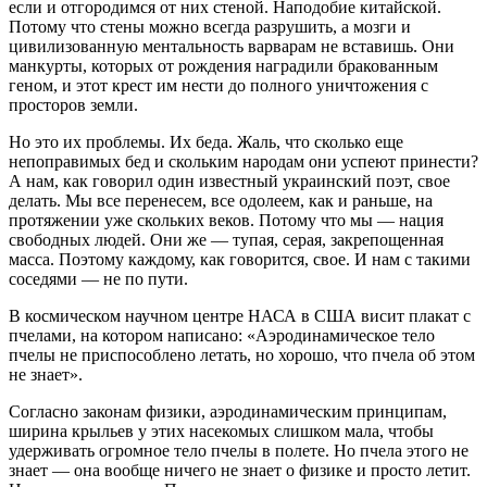
если и отгородимся от них стеной. Наподобие китайской.
Потому что стены можно всегда разрушить, а мозги и
цивилизованную ментальность варварам не вставишь. Они
манкурты, которых от рождения наградили бракованным
геном, и этот крест им нести до полного уничтожения с
просторов земли.
Но это их проблемы. Их беда. Жаль, что сколько еще
непоправимых бед и скольким народам они успеют принести?
А нам, как говорил один известный украинский поэт, свое
делать. Мы все перенесем, все одолеем, как и раньше, на
протяжении уже скольких веков. Потому что мы — нация
свободных людей. Они же — тупая, серая, закрепощенная
масса. Поэтому каждому, как говорится, свое. И нам с такими
соседями — не по пути.
В космическом научном центре НАСА в США висит плакат с
пчелами, на котором написано: «Аэродинамическое тело
пчелы не приспособлено летать, но хорошо, что пчела об этом
не знает».
Согласно законам физики, аэродинамическим принципам,
ширина крыльев у этих насекомых слишком мала, чтобы
удерживать огромное тело пчелы в полете. Но пчела этого не
знает — она вообще ничего не знает о физике и просто летит.