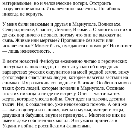
материальные, но и человеческие потери. Отстроить
разрушенное можно. Искалеченное вылечить. Погибших —
никогда не вернуть.
У меня были знакомые и друзья в Мариуполе, Волновахе,
Северодонецке, Счастье, Лимане, Изюме… О многих из них я
до сих пор ничего не знаю, потому что они не выходят на
связь. Живые или мертвые? Пропавшие без вести или
искалеченные? Может быть, нуждаются в помощи? Но в ответ
— лишь неизвестность…
В ленте новостей Фейсбука ежедневно читаю о героических
поступках наших солдат, с грустью узнаю об очередных
варварствах русских оккупантов на моей родной земле, вижу
фотографии счастливых людей, которые навсегда застыли на
снимках. Их разыскивают родные и близкие. Особенно много
таких фото людей, которые исчезли в Мариуполе. Осознаю,
что я их никогда и нигде не встречу. Они — частичка тех
жертв, которые унесла война. Счет идет на тысячи, десятки
тысяч. Им, к сожалению, уже невозможно помочь. А они же
— чьи-то дочери и сыновья, жены и мужья, матери и отцы,
дедушки и бабушки, внуки и правнуки… Многие из них не
имеют даже собственных могил. Эти ужасы принесла в
Украину война с российскими фашистами.