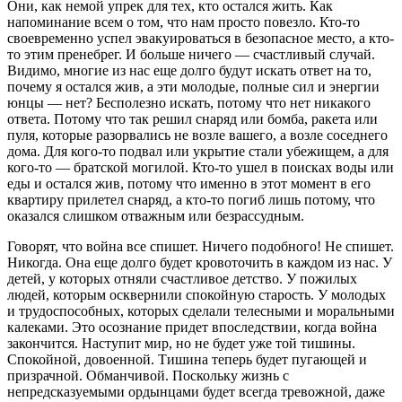
Они, как немой упрек для тех, кто остался жить. Как
напоминание всем о том, что нам просто повезло. Кто-то
своевременно успел эвакуироваться в безопасное место, а кто-
то этим пренебрег. И больше ничего — счастливый случай.
Видимо, многие из нас еще долго будут искать ответ на то,
почему я остался жив, а эти молодые, полные сил и энергии
юнцы — нет? Бесполезно искать, потому что нет никакого
ответа. Потому что так решил снаряд или бомба, ракета или
пуля, которые разорвались не возле вашего, а возле соседнего
дома. Для кого-то подвал или укрытие стали убежищем, а для
кого-то — братской могилой. Кто-то ушел в поисках воды или
еды и остался жив, потому что именно в этот момент в его
квартиру прилетел снаряд, а кто-то погиб лишь потому, что
оказался слишком отважным или безрассудным.
Говорят, что война все спишет. Ничего подобного! Не спишет.
Никогда. Она еще долго будет кровоточить в каждом из нас. У
детей, у которых отняли счастливое детство. У пожилых
людей, которым осквернили спокойную старость. У молодых
и трудоспособных, которых сделали телесными и моральными
калеками. Это осознание придет впоследствии, когда война
закончится. Наступит мир, но не будет уже той тишины.
Спокойной, довоенной. Тишина теперь будет пугающей и
призрачной. Обманчивой. Поскольку жизнь с
непредсказуемыми ордынцами будет всегда тревожной, даже