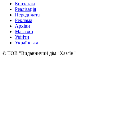
Контакти
Реалізація
Передплата
Реклама
Архіви
Магазин
Увійти
Українська
© ТОВ "Видавничий дім "Хазяїн"