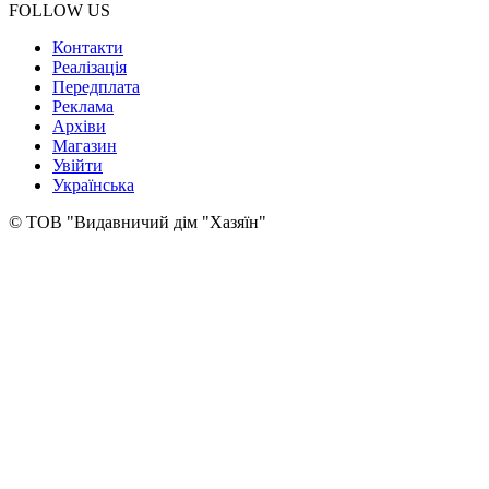
FOLLOW US
Контакти
Реалізація
Передплата
Реклама
Архіви
Магазин
Увійти
Українська
© ТОВ "Видавничий дім "Хазяїн"