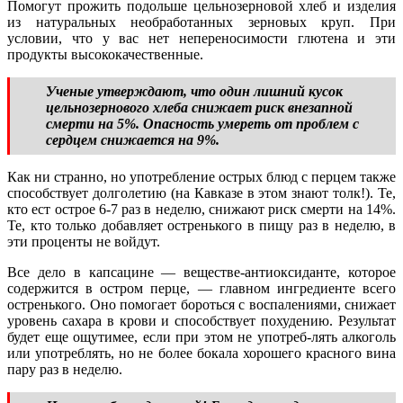
Помогут прожить подольше цельнозерновой хлеб и изделия
из натуральных необработанных зерновых круп. При
условии, что у вас нет непереносимости глютена и эти
продукты высококачественные.
Ученые утверждают, что один лишний кусок
цельнозернового хлеба снижает риск внезапной
смерти на 5%. Опасность умереть от проблем с
сердцем снижается на 9%.
Как ни странно, но употребление острых блюд с перцем также
способствует долголетию (на Кавказе в этом знают толк!). Те,
кто ест острое 6-7 раз в неделю, снижают риск смерти на 14%.
Те, кто только добавляет остренького в пищу раз в неделю, в
эти проценты не войдут.
Все дело в капсацине — веществе-антиоксиданте, которое
содержится в остром перце, — главном ингредиенте всего
остренького. Оно помогает бороться с воспалениями, снижает
уровень сахара в крови и способствует похудению. Результат
будет еще ощутимее, если при этом не употреб-лять алкоголь
или употреблять, но не более бокала хорошего красного вина
пару раз в неделю.