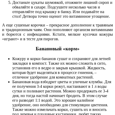
Достаньте цукаты шумовкой, отожмите лишний сироп и
обваляйте в сахаре. Подсушите несколько часов и
отправляйте под крышку в банку. Или подавайте на
стол! Детвора точно оценит это витаминное угощение.
А еще сушеные корочки – прекрасное дополнение к травяным
и традиционным чаям. Они пополняют организм витаминами
и борются с инфекциями. Кстати, мелкие кусочки кожуры
«играют» и в тесте для пирогов.
Банановый «корм»
Кожуру и корки бананов сушат и сохраняют для летней
закладки в компост. Также их можно сложить в сито,
установив его в ведро и закрыв крышкой. Жидкость,
которая будет выделяться в процессе гниения, –
отличное удобрение для комнатных растений.
Банановая вода взбодрит цветы и уличные клумбы. Для
ее получения 3-4 корки режут, настаивают в 1 л воды
сутки и поливают растения. Можно продержать ее 3-4
дня, но тогда настой начинает бродить. В этом случае
его разводят 1:1 водой. Это хорошее калийное
удобрение, оно необходимо для стимуляции цветения.
Также можно измельчать корки, сушить их и вносить
под деревья и плодовые кустарники, любят такую