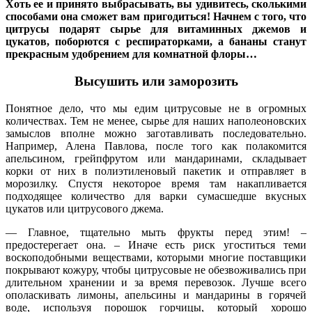
Хоть ее и принято выбрасывать, вы удивитесь, сколькими
способами она сможет вам пригодиться! Начнем с того, что
цитрусы подарят сырье для витаминных джемов и
цукатов, поборются с респираторками, а бананы станут
прекрасным удобрением для комнатной флоры…
Высушить или заморозить
Понятное дело, что мы едим цитрусовые не в огромных
количествах. Тем не менее, сырье для наших наполеоновских
замыслов вполне можно заготавливать последовательно.
Например, Алена Павлова, после того как полакомится
апельсином, грейпфрутом или мандаринами, складывает
корки от них в полиэтиленовый пакетик и отправляет в
морозилку. Спустя некоторое время там накапливается
подходящее количество для варки сумасшедше вкусных
цукатов или цитрусового джема.
— Главное, тщательно мыть фрукты перед этим! –
предостерегает она. – Иначе есть риск угоститься теми
воскоподобными веществами, которыми многие поставщики
покрывают кожуру, чтобы цитрусовые не обезвоживались при
длительном хранении и за время перевозок. Лучше всего
ополаскивать лимоны, апельсины и мандарины в горячей
воде, используя порошок горчицы, который хорошо