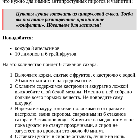
что нужно для зимних антипростудных пирогов и чаепитий!
Цукаты лучше готовить из цитрусовой смеси. Тогда
вы получите разноцветное праздничное
«конфетти». Идеальное для застолья!
Понадобится
:
кожура 8 апельсинов
10 лимонов и 6 грейпфрутов.
На это количество пойдет 6 стаканов сахара.
Выложите корки, снятые с фруктов, с кастрюлю с водой.
20 минут кипятите на среднем огне.
Охладите содержимое кастрюли и аккуратно ложкой
выскребите слой белой мездры. Именно в ней собрано
больше всего горьких веществ. Не повредите саму
шкурку!
Нарежьте кожуру тонкими полосками и отправьте в
кастрюлю, залив сиропом, сваренным из 6 стаканов
сахара и 3 стаканов воды. Кипятите на медленном огне,
пока цукаты не станут прозрачными, а сироп не
загустеет, по времени это около 40 минут.
Оставьте цукаты в сиропе остывать, лучше на ночь.