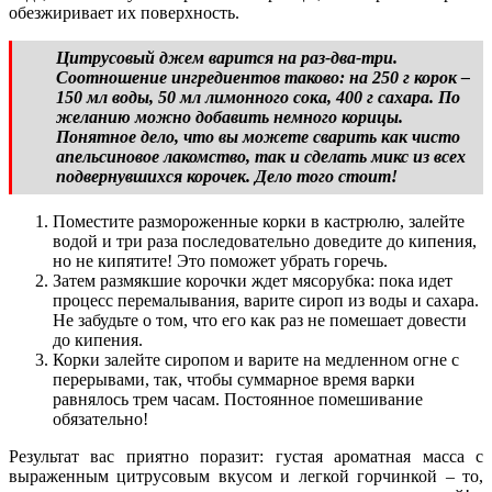
обезжиривает их поверхность.
Цитрусовый джем варится на раз-два-три.
Соотношение ингредиентов таково: на 250 г корок –
150 мл воды, 50 мл лимонного сока, 400 г сахара. По
желанию можно добавить немного корицы.
Понятное дело, что вы можете сварить как чисто
апельсиновое лакомство, так и сделать микс из всех
подвернувшихся корочек. Дело того стоит!
Поместите размороженные корки в кастрюлю, залейте
водой и три раза последовательно доведите до кипения,
но не кипятите! Это поможет убрать горечь.
Затем размякшие корочки ждет мясорубка: пока идет
процесс перемалывания, варите сироп из воды и сахара.
Не забудьте о том, что его как раз не помешает довести
до кипения.
Корки залейте сиропом и варите на медленном огне с
перерывами, так, чтобы суммарное время варки
равнялось трем часам. Постоянное помешивание
обязательно!
Результат вас приятно поразит: густая ароматная масса с
выраженным цитрусовым вкусом и легкой горчинкой – то,