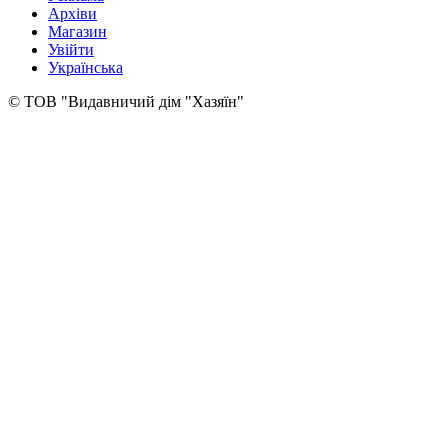
Архіви
Магазин
Увійти
Українська
© ТОВ "Видавничий дім "Хазяїн"