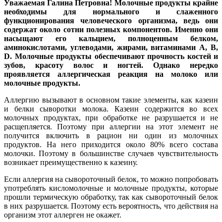
Уважаемая Галина Петровна! Молочные продукты крайне
необходимы для нормального и слаженного
функционирования человеческого организма, ведь они
содержат около сотни полезных компонентов. Именно они
насыщают его кальцием, полноценным белком,
аминокислотами, углеводами, жирами, витаминами А, В,
D. Молочные продукты обеспечивают прочность костей и
зубов, красоту волос и ногтей. Однако нередко
проявляется аллергическая реакция на молоко или
молочные продукты.
Аллергию вызывают в основном такие элементы, как казеин
и белки сыворотки молока. Казеин содержится во всех
молочных продуктах, при обработке не разрушается и не
расщепляется. Поэтому при аллергии на этот элемент не
получится включить в рацион ни один из молочных
продуктов. На него приходится около 80% всего состава
молочки. Поэтому в большинстве случаев чувствительность
возникает преимущественно к казеину.
Если аллергия на сывороточный белок, то можно попробовать
употреблять кисломолочные и молочные продукты, которые
прошли термическую обработку, так как сывороточный белок
в них разрушается. Поэтому есть вероятность, что действия на
организм этот аллерген не окажет.