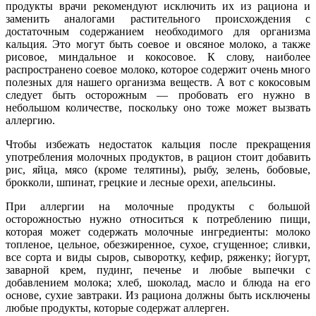
продукты врачи рекомендуют исключить их из рациона и
заменить аналогами растительного происхождения с
достаточным содержанием необходимого для организма
кальция. Это могут быть соевое и овсяное молоко, а также
рисовое, миндальное и кокосовое. К слову, наиболее
распространено соевое молоко, которое содержит очень много
полезных для нашего организма веществ. А вот с кокосовым
следует быть осторожным — пробовать его нужно в
небольшом количестве, поскольку оно тоже может вызвать
аллергию.
Чтобы избежать недостаток кальция после прекращения
употребления молочных продуктов, в рацион стоит добавить
рис, яйца, мясо (кроме телятины), рыбу, зелень, бобовые,
брокколи, шпинат, грецкие и лесные орехи, апельсины.
При аллергии на молочные продукты с большой
осторожностью нужно относиться к потреблению пищи,
которая может содержать молочные ингредиенты: молоко
топленое, цельное, обезжиренное, сухое, сгущенное; сливки,
все сорта и виды сыров, сыворотку, кефир, ряженку; йогурт,
заварной крем, пудинг, печенье и любые выпечки с
добавлением молока; хлеб, шоколад, масло и блюда на его
основе, сухие завтраки. Из рациона должны быть исключены
любые продукты, которые содержат аллерген.