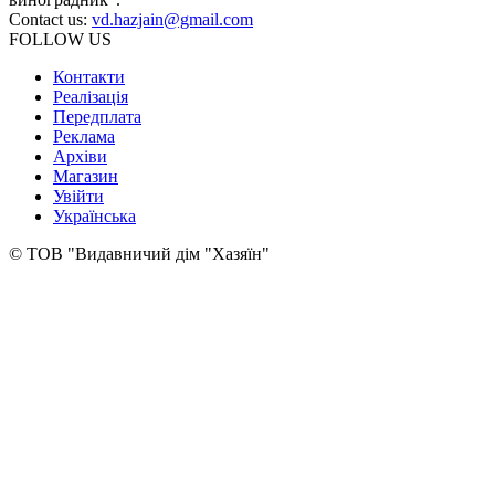
Contact us:
vd.hazjain@gmail.com
FOLLOW US
Контакти
Реалізація
Передплата
Реклама
Архіви
Магазин
Увійти
Українська
© ТОВ "Видавничий дім "Хазяїн"