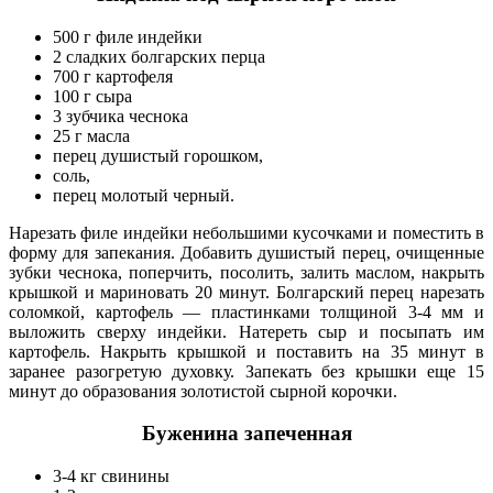
500 г филе индейки
2 сладких болгарских перца
700 г картофеля
100 г сыра
3 зубчика чеснока
25 г масла
перец душистый горошком,
соль,
перец молотый черный.
Нарезать филе индейки небольшими кусочками и поместить в
форму для запекания. Добавить душистый перец, очищенные
зубки чеснока, поперчить, посолить, залить маслом, накрыть
крышкой и мариновать 20 минут. Болгарский перец нарезать
соломкой, картофель — пластинками толщиной 3-4 мм и
выложить сверху индейки. Натереть сыр и посыпать им
картофель. Накрыть крышкой и поставить на 35 минут в
заранее разогретую духовку. Запекать без крышки еще 15
минут до образования золотистой сырной корочки.
Буженина запеченная
3-4 кг свинины