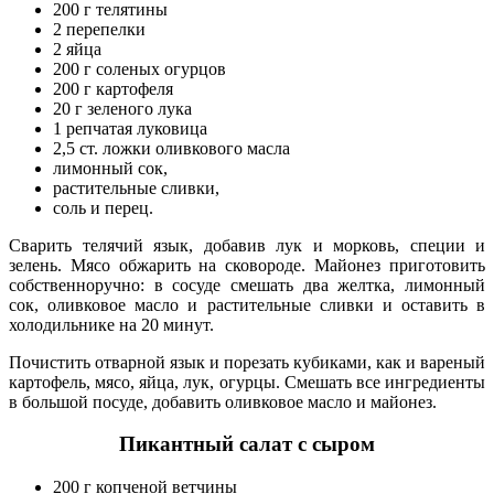
200 г телятины
2 перепелки
2 яйца
200 г соленых огурцов
200 г картофеля
20 г зеленого лука
1 репчатая луковица
2,5 ст. ложки оливкового масла
лимонный сок,
растительные сливки,
соль и перец.
Сварить телячий язык, добавив лук и морковь, специи и
зелень. Мясо обжарить на сковороде. Майонез приготовить
собственноручно: в сосуде смешать два желтка, лимонный
сок, оливковое масло и растительные сливки и оставить в
холодильнике на 20 минут.
Почистить отварной язык и порезать кубиками, как и вареный
картофель, мясо, яйца, лук, огурцы. Смешать все ингредиенты
в большой посуде, добавить оливковое масло и майонез.
Пикантный салат с сыром
200 г копченой ветчины