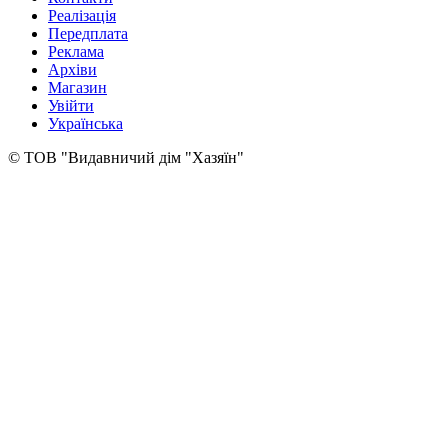
Реалізація
Передплата
Реклама
Архіви
Магазин
Увійти
Українська
© ТОВ "Видавничий дім "Хазяїн"