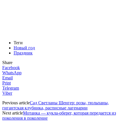
Теги
Новый год
Праздник
Share
Facebook
WhatsApp
Email
Print
Telegram
Viber
Previous article
Сад Светланы Шенгер: розы, тюльпаны,
гигантская клубника, расписные лагенарии
Next article
Мотанка — кукла-оберег, которая передается из
поколения в поколение