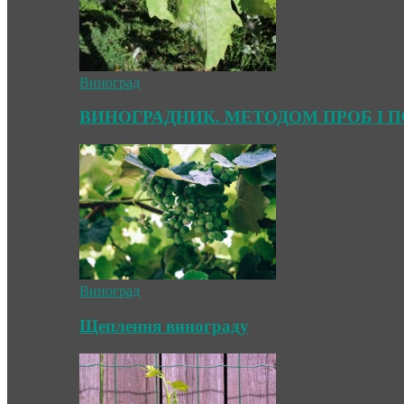
Виноград
ВИНОГРАДНИК. МЕТОДОМ ПРОБ І 
Виноград
Щеплення винограду