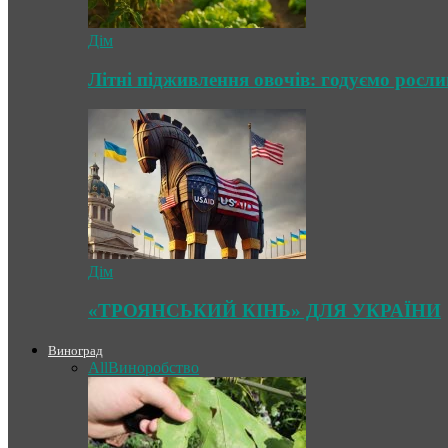
Дім
Літні підживлення овочів: годуємо росл
Дім
«ТРОЯНСЬКИЙ КІНЬ» ДЛЯ УКРАЇНИ
Виноград
All
Виноробство