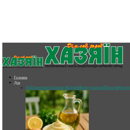
Головна
Дім
All
Гороскоп
Здоров’я
Історії
Консультації
Пенсія
Рецеп