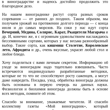
в виноградарстве и надеюсь достойно продолжить это
благородное дело.
На нашем винограднике растут сорта разных сроков
созревания — от ранних до поздних. Таким образом, мы
получаем урожай на протяжении долгого периода — с конца
июля и до самых морозов. На соки у нас идут сорта
Вечерний, Медина, Солярис, Карат, Ркацители Магарача
и
др. И, конечно же, я с огромным удовольствием наслаждаюсь
бессемянными сортами, которых у нас весьма разнообразный
выбор. Такие сорта, как
кишмиш Столетие, Королевское
лето, Афродита
и др., очень вкусные, украсят любой стол и
любое блюдо.
Хочу поделиться с вами личным секретом. Информацию об
уходе за виноградом надо тщательно взвешивать. Часто
встречаются индивидуально разработанные методики,
которые не то что не способствуют росту саженцев, а могут
даже навредить. Посадка, уход, обработка винограда должны
быть основаны в первую очередь на данных науки.
Физиология и биохимия винограда должны быть в основе
всех методик, помните об этом.
Спасибо за внимание, уважаемые читатели. И спасибо
коллективу газеты «Мой виноградник», который