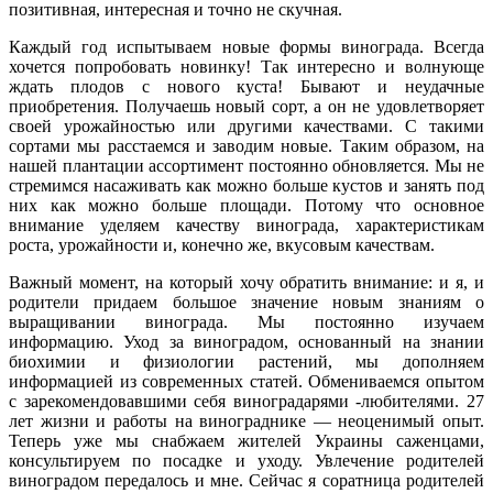
позитивная, интересная и точно не скучная.
Каждый год испытываем новые формы винограда. Всегда
хочется попробовать новинку! Так интересно и волнующе
ждать плодов с нового куста! Бывают и неудачные
приобретения. Получаешь новый сорт, а он не удовлетворяет
своей урожайностью или другими качествами. С такими
сортами мы расстаемся и заводим новые. Таким образом, на
нашей плантации ассортимент постоянно обновляется. Мы не
стремимся насаживать как можно больше кустов и занять под
них как можно больше площади. Потому что основное
внимание уделяем качеству винограда, характеристикам
роста, урожайности и, конечно же, вкусовым качествам.
Важный момент, на который хочу обратить внимание: и я, и
родители придаем большое значение новым знаниям о
выращивании винограда. Мы постоянно изучаем
информацию. Уход за виноградом, основанный на знании
биохимии и физиологии растений, мы дополняем
информацией из современных статей. Обмениваемся опытом
с зарекомендовавшими себя виноградарями -любителями. 27
лет жизни и работы на винограднике — неоценимый опыт.
Теперь уже мы снабжаем жителей Украины саженцами,
консультируем по посадке и уходу. Увлечение родителей
виноградом передалось и мне. Сейчас я соратница родителей