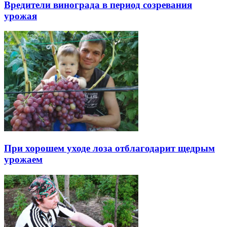
Вредители винограда в период созревания
урожая
При хорошем уходе лоза отблагодарит щедрым
урожаем