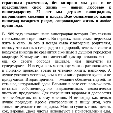
страстным увлечением, без которого мы уже и не
представляем свою жизнь — нашей любовью к
виноградарству. 27 лет мы держим виноградник,
выращиваем саженцы и плоды. Всю сознательную жизнь
виноград находится рядом, сопровождает жизнь в любое
время года.
В 1989 году началась наша виноградная история. Это связано
с несколькими причинами. Во-первых, наша семья переехала
жить в село. За это я всегда была благодарна родителям,
потому что жизнь в селе, рядом с природой, зеленью, свежим
воздухом никогда не сравнится с жизнью в душной городской
квартире. К тому же экономический фактор немаловажен —
еда со своего огорода дешевле, чем продукты из
супермаркета. И всегда есть место, где можно расположиться
и приятно провести время за чтением книги, например. А
лучше уютного местечка, чем в тени виноградного куста, и не
придумаешь. Вторая причина — желание обеспечить детей, то
есть нас, натуральной едой. Все-таки в селе есть возможность
питаться собственноручно выращенными, экологически
чистыми продуктами. Для сохранения здоровья и долголетия
это необходимо, по моему мнению. И виноград как нельзя
лучше подходит. Кроме употребления в пищу ягод, чего
только не делают с виноградом. Можно сушить изюм, делать
сок, варенье. Даже листья используют в приготовлении еды,