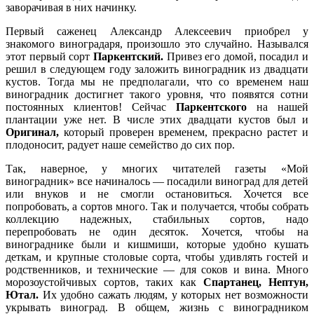
заворачивая в них начинку.
Первый саженец Александр Алексеевич приобрел у
знакомого виноградаря, произошло это случайно. Назывался
этот первый сорт
Паркентский.
Привез его домой, посадил и
решил в следующем году заложить виноградник из двадцати
кустов. Тогда мы не предполагали, что со временем наш
виноградник достигнет такого уровня, что появятся сотни
постоянных клиентов! Сейчас
Паркентского
на нашей
плантации уже нет. В числе этих двадцати кустов был и
Оригинал,
который проверен временем, прекрасно растет и
плодоносит, радует наше семейство до сих пор.
Так, наверное, у многих читателей газеты «Мой
виноградник» все начиналось — посадили виноград для детей
или внуков и не смогли остановиться. Хочется все
попробовать, а сортов много. Так и получается, чтобы собрать
коллекцию надежных, стабильных сортов, надо
перепробовать не один десяток. Хочется, чтобы на
винограднике были и кишмиши, которые удобно кушать
деткам, и крупные столовые сорта, чтобы удивлять гостей и
родственников, и технические — для соков и вина. Много
морозоустойчивых сортов, таких как
Спартанец, Нептун,
Ютал.
Их удобно сажать людям, у которых нет возможности
укрывать виноград. В общем, жизнь с виноградником