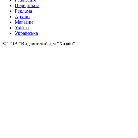
Передплата
Реклама
Архіви
Магазин
Увійти
Українська
© ТОВ "Видавничий дім "Хазяїн"