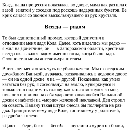
Когда наша процессия показалась во дворе, мама как раз шла с
вазой, занятой у соседки под роскошь надаренных букетов. Её
крик слился со звоном выскользнувшего из рук хрусталя.
Всегда — рядом
То был единственный промах, который допустил в
отношении меня дядя Коля. Далее, хоть виделись мы редко —
я жил на Донетчине, он — в Запорожской области, крестный
всегда оказывался рядом именно тогда, когда было надо.
Словно стал моим ангелом-хранителем.
В пять лет меня опять чуть не убили качели. Мы с соседским
дружбаном Ванькой, дурачась, раскачивались в дедовом дворе
— он на одной доске, я на — другой. Показывая, как умею
кататься без рук, я соскользнул на землю, кувыркнулся и
только стал поднимать голову, как кто-то метнулся ко мне,
повалил и принял на себя удар возвращающейся Ванькиной
доски с набитой на «морде» железной накладкой. Дед строил
на совесть. Пацану такая штука снесла бы полчерепа на раз-
два. Тридцатилетнему дяде Коле, гостившему у родителей,
раздробила плечо.
«Дают — бери, бьют — беги!» — шутливо хмурил он брови,