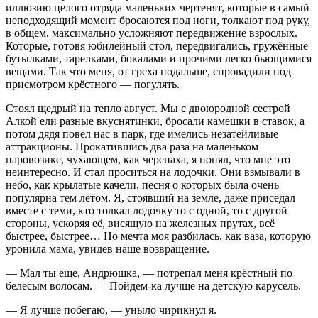
иллюзию целого отряда маленьких чертенят, которые в самый
неподходящий момент бросаются под ноги, толкают под руку,
в общем, максимально усложняют передвижение взрослых.
Которые, готовя юбилейный стол, передвигались, гружённые
бутылками, тарелками, бокалами и прочими легко бьющимися
вещами. Так что меня, от греха подальше, спровадили под
присмотром крёстного — погулять.
Стоял щедрый на тепло август. Мы с двоюродной сестрой
Алкой ели разные вкуснятинки, бросали камешки в ставок, а
потом дядя повёл нас в парк, где имелись незатейливые
аттракционы. Прокатившись два раза на маленьком
паровозике, чухающем, как черепаха, я понял, что мне это
неинтересно. И стал проситься на лодочки. Они взмывали в
небо, как крылатые качели, песня о которых была очень
популярна тем летом. Я, стоявший на земле, даже приседал
вместе с теми, кто толкал лодочку то с одной, то с другой
стороны, ускоряя её, висящую на железных прутах, всё
быстрее, быстрее… Но мечта моя разбилась, как ваза, которую
уронила мама, увидев наше возвращение.
— Мал ты еще, Андрюшка, — потрепал меня крёстный по
белесым волосам. — Пойдем-ка лучше на детскую карусель.
— Я лучше побегаю, — уныло чирикнул я.