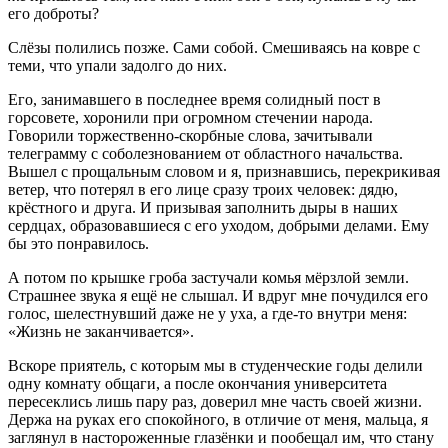
его доброты?
Слёзы полились позже. Сами собой. Смешиваясь на ковре с
теми, что упали задолго до них.
Его, занимавшего в последнее время солидный пост в
горсовете, хоронили при огромном стечении народа.
Говорили торжественно-скорбные слова, зачитывали
телеграмму с соболезнованием от областного начальства.
Вышел с прощальным словом и я, признавшись, перекрикивая
ветер, что потерял в его лице сразу троих человек: дядю,
крёстного и друга. И призывая заполнить дыры в наших
сердцах, образовавшиеся с его уходом, добрыми делами. Ему
бы это понравилось.
А потом по крышке гроба застучали комья мёрзлой земли.
Страшнее звука я ещё не слышал. И вдруг мне почудился его
голос, шелестнувший даже не у уха, а где-то внутри меня:
«Жизнь не заканчивается».
Вскоре приятель, с которым мы в студенческие годы делили
одну комнату общаги, а после окончания университета
пересеклись лишь пару раз, доверил мне часть своей жизни.
Держа на руках его спокойного, в отличие от меня, мальца, я
заглянул в настороженные глазёнки и пообещал им, что стану