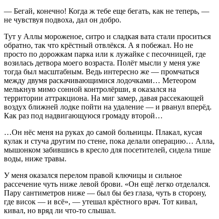
— Бегай, конечно! Когда ж тебе еще бегать, как не теперь, —
не чувствуя подвоха, дал он добро.
Тут у Аллы мороженое, ситро и сладкая вата стали проситься
обратно, так что крёстный отвлёкся. А я побежал. Но не
просто по дорожкам парка или к лужайке с песочницей, где
возилась детвора моего возраста. Полёт мысли у меня уже
тогда был масштабным. Ведь интересно же — промчаться
между двумя раскачивающимися лодочками… Метеором
мелькнув мимо сонной контролёрши, я оказался на
территории аттракциона. На миг замер, давая рассекающей
воздух ближней лодке пойти на удаление — и рванул вперёд.
Как раз под надвигающуюся громаду второй…
…Он нёс меня на руках до самой больницы. Плакал, кусая
кулак и стуча другим по стене, пока делали операцию… Алла,
мышонком забившись в кресло для посетителей, сидела тише
воды, ниже травы.
У меня оказался перелом правой ключицы и сильное
рассечение чуть ниже левой брови. «Он ещё легко отделался.
Пару сантиметров ниже — был бы без глаза, чуть в сторону,
где висок — и всё», — утешал крёстного врач. Тот кивал,
кивал, но вряд ли что-то слышал.