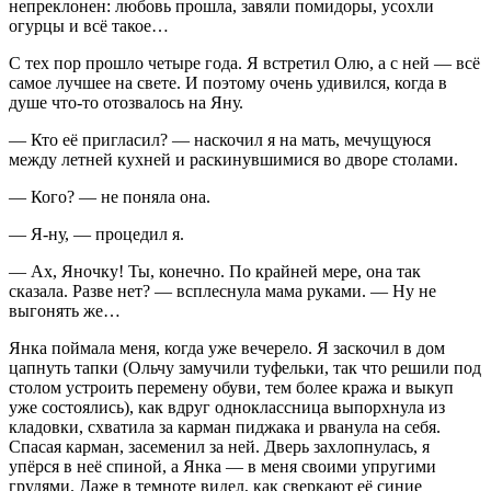
непреклонен: любовь прошла, завяли помидоры, усохли
огурцы и всё такое…
С тех пор прошло четыре года. Я встретил Олю, а с ней — всё
самое лучшее на свете. И поэтому очень удивился, когда в
душе что-то отозвалось на Яну.
— Кто её пригласил? — наскочил я на мать, мечущуюся
между летней кухней и раскинувшимися во дворе столами.
— Кого? — не поняла она.
— Я-ну, — процедил я.
— Ах, Яночку! Ты, конечно. По крайней мере, она так
сказала. Разве нет? — всплеснула мама руками. — Ну не
выгонять же…
Янка поймала меня, когда уже вечерело. Я заскочил в дом
цапнуть тапки (Ольчу замучили туфельки, так что решили под
столом устроить перемену обуви, тем более кража и выкуп
уже состоялись), как вдруг одноклассница выпорхнула из
кладовки, схватила за карман пиджака и рванула на себя.
Спасая карман, засеменил за ней. Дверь захлопнулась, я
упёрся в неё спиной, а Янка — в меня своими упругими
грудями. Даже в темноте видел, как сверкают её синие