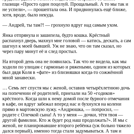
глазищи «Просто один поцелуй. Прощальный. А то мы так и
не успели», — прошептала она. И придвинулась ещё ближе,
хотя, вроде, было некуда.
— Андрей, ты там?! — грохнуло вдруг над самым ухом.
Янка отпрянула и зашипела, будто кошка. Крёстный
распахнул дверь, махнул мне головой — катись, дескать, а сам
шагнул к моей бывшей. Уж не знаю, что он там сказал, но
через пару минут её и след простыл.
На второй день она не появилась. Так что не видела, как мы
ходили по улицам с гармонью и ряжеными, одним из которых
был дядя Коля в «фате» из близняшки когда-то сожжённой
мной занавески.
… Семь лет спустя мы с женой, оставив четырёхлетнюю дочь
на попечении её родителей, приехали на 50 «годиков»
крёстного. Когда шли к нему домой после бурного отмечания
в кафе, он вдруг забежал вперед нас и бухнулся на колени
прямо в мартовскую лужу. «Андрюшка, — попросил, —
родите с Олечкой сына! А то у меня — дочки, тётя твоя —
другой фамилии. Кто ж будет род наш продолжать?». И мы с
женой, не планировавшие второго ребёнка (уж больно тяжело
дался первый), именно тогда стали задумываться. А там и