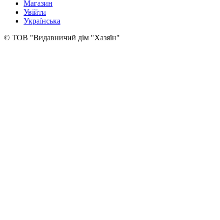
Магазин
Увійти
Українська
© ТОВ "Видавничий дім "Хазяїн"