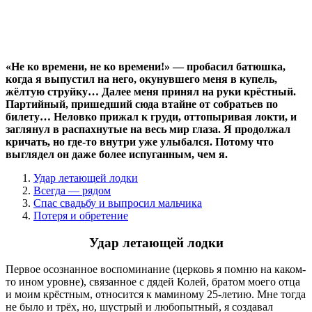
«Не ко времени, не ко времени!» — пробасил батюшка,
когда я выпустил на него, окунувшего меня в купель,
жёлтую струйку… Далее меня принял на руки крёстный.
Партийный, пришедший сюда втайне от собратьев по
билету… Неловко прижал к груди, оттопыривая локти, и
заглянул в распахнутые на весь мир глаза. Я продолжал
кричать, но где-то внутри уже улыбался. Потому что
выглядел он даже более испуганным, чем я.
Удар летающей лодки
Всегда — рядом
Спас свадьбу и выпросил мальчика
Потеря и обретение
Удар летающей лодки
Первое осознанное воспоминание (церковь я помню на каком-
то ином уровне), связанное с дядей Колей, братом моего отца
и моим крёстным, относится к маминому 25-летию. Мне тогда
не было и трёх, но, шустрый и любопытный, я создавал