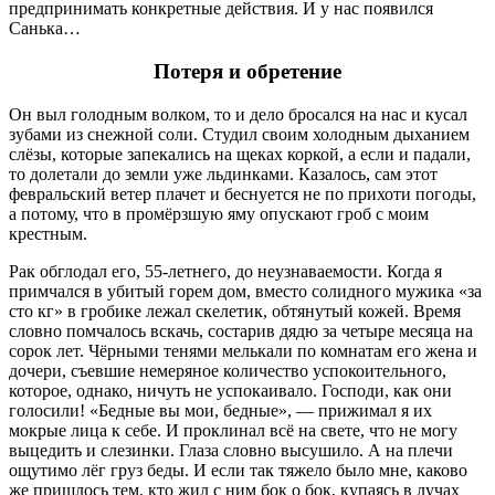
предпринимать конкретные действия. И у нас появился
Санька…
Потеря и обретение
Он выл голодным волком, то и дело бросался на нас и кусал
зубами из снежной соли. Студил своим холодным дыханием
слёзы, которые запекались на щеках коркой, а если и падали,
то долетали до земли уже льдинками. Казалось, сам этот
февральский ветер плачет и беснуется не по прихоти погоды,
а потому, что в промёрзшую яму опускают гроб с моим
крестным.
Рак обглодал его, 55-летнего, до неузнаваемости. Когда я
примчался в убитый горем дом, вместо солидного мужика «за
сто кг» в гробике лежал скелетик, обтянутый кожей. Время
словно помчалось вскачь, состарив дядю за четыре месяца на
сорок лет. Чёрными тенями мелькали по комнатам его жена и
дочери, съевшие немеряное количество успокоительного,
которое, однако, ничуть не успокаивало. Господи, как они
голосили! «Бедные вы мои, бедные», — прижимал я их
мокрые лица к себе. И проклинал всё на свете, что не могу
выцедить и слезинки. Глаза словно высушило. А на плечи
ощутимо лёг груз беды. И если так тяжело было мне, каково
же пришлось тем, кто жил с ним бок о бок, купаясь в лучах