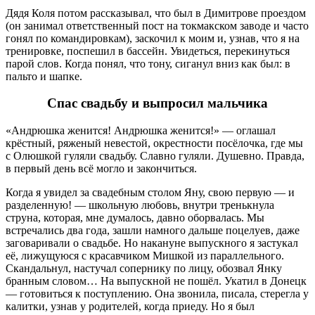
Дядя Коля потом рассказывал, что был в Димитрове проездом
(он занимал ответственный пост на токмакском заводе и часто
гонял по командировкам), заскочил к моим и, узнав, что я на
тренировке, поспешил в бассейн. Увидеться, перекинуться
парой слов. Когда понял, что тону, сиганул вниз как был: в
пальто и шапке.
Спас свадьбу и выпросил мальчика
«Андрюшка женится! Андрюшка женится!» — оглашал
крёстный, ряженый невестой, окрестности посёлочка, где мы
с Олюшкой гуляли свадьбу. Славно гуляли. Душевно. Правда,
в первый день всё могло и закончиться.
Когда я увидел за свадебным столом Яну, свою первую — и
разделенную! — школьную любовь, внутри тренькнула
струна, которая, мне думалось, давно оборвалась. Мы
встречались два года, зашли намного дальше поцелуев, даже
заговаривали о свадьбе. Но накануне выпускного я застукал
её, лижущуюся с красавчиком Мишкой из параллельного.
Скандальнул, настучал сопернику по лицу, обозвал Янку
бранным словом… На выпускной не пошёл. Укатил в Донецк
— готовиться к поступлению. Она звонила, писала, стерегла у
калитки, узнав у родителей, когда приеду. Но я был