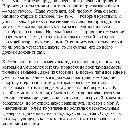
тыча мне втайне от предков очередной денежный презент.
Впрочем, потом уточнил, что это просто присказка и бежать
— удел трусов. «Надо уметь дать бой любому, будь он хоть
намного старше и сильнее, чем ты», — говорил крёстный. И
учил — как. Приёмы, показанные им, здорово пригодились
мне позже, когда пришлось махаться на улицах нашего
шахтёрского городка. Но куда больше — привитое им умение
«варить котелком», находить дипломатический выход из
грозящей взорваться ситуации. Отец почему-то этому не учил:
то ли очень уставал на шахте, то ли считал, что до всего
должен доходить сам.
Крёстный вытаскивал меня из-под колес машин, из пожара,
который я умудрился затеять, проверяя на воспламеняемость
тюлевые занавеси, даже из бассейна. В восемь лет я всё еще не
умел плавать. Занимался в родном димитровском Дворце
спорта у стервозной тётки, которая больше молотила
железным шестом по воде, чем учила на ней держаться. В
какой-то момент у меня, обычно намертво цепляющегося за
пенопластовую дощечку, она выпрыгнула из рук. Я отчаянно
барахтался, но от страха даже выкрикнуть ничего не мог. А
«наставница» о чём-то увлеченно болтала с баскетбольным
тренером, приведшим на «покупку» своих ребят. Опускаясь
на дно, я увидел, как со второго этажа что-то сорвалось в
моем направлении.