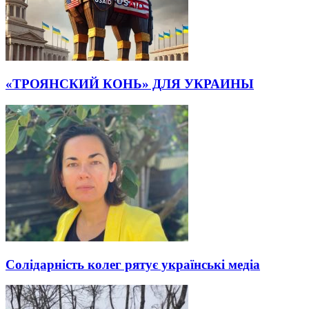
«ТРОЯНСКИЙ КОНЬ» ДЛЯ УКРАИНЫ
Солідарність колег рятує українські медіа