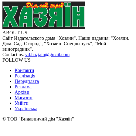
ABOUT US
Сайт Издательского дома "Хозяин". Наши издания: "Хозяин.
Дом. Сад. Огород", "Хозяин. Спецвыпуск", "Мой
виноградник".
Contact us:
vd.hazjain@gmail.com
FOLLOW US
Контакти
Реалізація
Передплата
Реклама
Архіви
Магазин
Увійти
Українська
© ТОВ "Видавничий дім "Хазяїн"