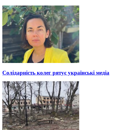
Солідарність колег рятує українські медіа