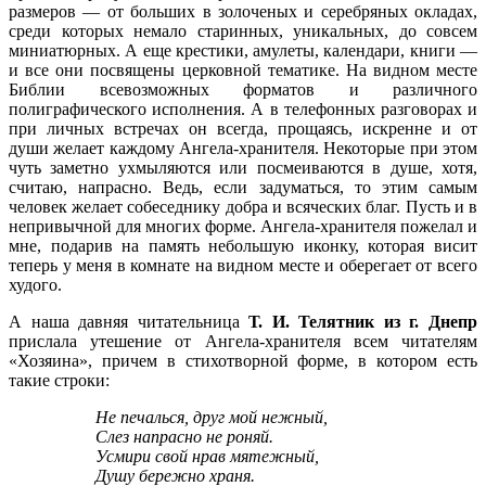
размеров — от больших в золоченых и серебряных окладах,
среди которых немало старинных, уникальных, до совсем
миниатюрных. А еще крестики, амулеты, календари, книги —
и все они посвящены церковной тематике. На видном месте
Библии всевозможных форматов и различного
полиграфического исполнения. А в телефонных разговорах и
при личных встречах он всегда, прощаясь, искренне и от
души желает каждому Ангела-хранителя. Некоторые при этом
чуть заметно ухмыляются или посмеиваются в душе, хотя,
считаю, напрасно. Ведь, если задуматься, то этим самым
человек желает собеседнику добра и всяческих благ. Пусть и в
непривычной для многих форме. Ангела-хранителя пожелал и
мне, подарив на память небольшую иконку, которая висит
теперь у меня в комнате на видном месте и оберегает от всего
худого.
А наша давняя читательница
Т. И. Телятник из г. Днепр
прислала утешение от Ангела-хранителя всем читателям
«Хозяина», причем в стихотворной форме, в котором есть
такие строки:
Не печалься, друг мой нежный,
Слез напрасно не роняй.
Усмири свой нрав мятежный,
Душу бережно храня.