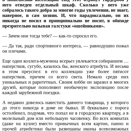
него отведен отдельный шкаф. Сколько у него уже
собралось такого добра за многие годы увлечения, не знает,
наверное, и сам хозяин. И, что парадоксально, он их
никогда не носил и принципиально не носит, в обиходе
презрительно называя галстуки «ошейниками».
— Зачем они тогда тебе? — как-то спросил его.
— Да так, ради спортивного интереса, — равнодушно пожал
он плечами.
Еще один коллега-мужчина всерьез увлекается собиранием …
наперстков, сугубо, казалось бы, женского атрибута. И весьма
в этом преуспел: в его коллекции уже более пятисот
наперстков, причем со всего света. Немало среди них
уникальных и раритетных. Своим хобби он заразил и многих
друзей, которые пополняют необычную экспозицию после
каждой зарубежной поездки.
А недавно довелось навестить давнего товарища, у которого
до этого никогда в доме не бывал. И буквально с порога
остолбенел, подумав, что попал не в городскую квартиру, а в
молельный дом или небольшую часовенку. Во всех комнатах
(даже на кухне) вместо привычных всем картин, панно и
прочей атрибутики были развешаны иконы всевозможных