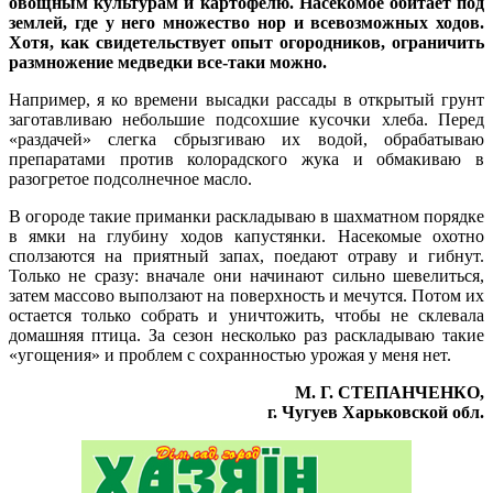
овощным культурам и картофелю. Насекомое обитает под
землей, где у него множество нор и всевозможных ходов.
Хотя, как свидетельствует опыт огородников, ограничить
размножение медведки все-таки можно.
Например, я ко времени высадки рассады в открытый грунт
заготавливаю небольшие подсохшие кусочки хлеба. Перед
«раздачей» слегка сбрызгиваю их водой, обрабатываю
препаратами против колорадского жука и обмакиваю в
разогретое подсолнечное масло.
В огороде такие приманки раскладываю в шахматном порядке
в ямки на глубину ходов капустянки. Насекомые охотно
сползаются на приятный запах, поедают отраву и гибнут.
Только не сразу: вначале они начинают сильно шевелиться,
затем массово выползают на поверхность и мечутся. Потом их
остается только собрать и уничтожить, чтобы не склевала
домашняя птица. За сезон несколько раз раскладываю такие
«угощения» и проблем с сохранностью урожая у меня нет.
М. Г. СТЕПАНЧЕНКО,
г. Чугуев Харьковской обл.