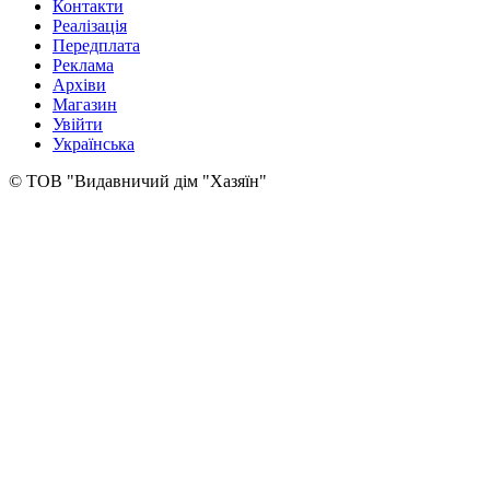
Контакти
Реалізація
Передплата
Реклама
Архіви
Магазин
Увійти
Українська
© ТОВ "Видавничий дім "Хазяїн"