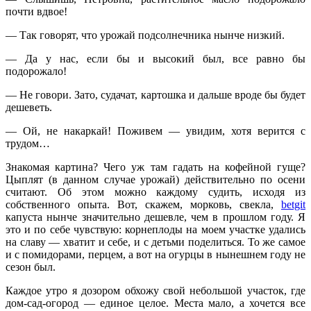
почти вдвое!
— Так говорят, что урожай подсолнечника нынче низкий.
— Да у нас, если бы и высокий был, все равно бы
подорожало!
— Не говори. Зато, судачат, картошка и дальше вроде бы будет
дешеветь.
— Ой, не накаркай! Поживем — увидим, хотя верится с
трудом…
Знакомая картина? Чего уж там гадать на кофейной гуще?
Цыплят (в данном случае урожай) действительно по осени
считают. Об этом можно каждому судить, исходя из
собственного опыта. Вот, скажем, морковь, свекла,
betgit
капуста нынче значительно дешевле, чем в прошлом году. Я
это и по себе чувствую: корнеплоды на моем участке удались
на славу — хватит и себе, и с детьми поделиться. То же самое
и с помидорами, перцем, а вот на огурцы в нынешнем году не
сезон был.
Каждое утро я дозором обхожу свой небольшой участок, где
дом-сад-огород — единое целое. Места мало, а хочется все