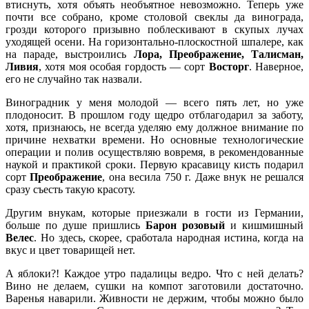
втиснуть, хотя объять необъятное невозможно. Теперь уже
почти все собрано, кроме столовой свеклы да винограда,
грозди которого призывно поблескивают в скупых лучах
уходящей осени. На горизонтально-плоскостной шпалере, как
на параде, выстроились
Лора, Преображение, Талисман,
Ливия
, хотя моя особая гордость — сорт
Восторг
. Наверное,
его не случайно так назвали.
Виноградник у меня молодой — всего пять лет, но уже
плодоносит. В прошлом году щедро отблагодарил за заботу,
хотя, признаюсь, не всегда уделяю ему должное внимание по
причине нехватки времени. Но основные технологические
операции и полив осуществляю вовремя, в рекомендованные
наукой и практикой сроки. Первую красавицу кисть подарил
сорт
Преображение
, она весила 750 г. Даже внук не решался
сразу съесть такую красоту.
Другим внукам, которые приезжали в гости из Германии,
больше по душе пришлись
Барон розовый
и кишмишный
Велес
. Но здесь, скорее, сработала народная истина, когда на
вкус и цвет товарищей нет.
А яблоки?! Каждое утро падалицы ведро. Что с ней делать?
Вино не делаем, сушки на компот заготовили достаточно.
Варенья наварили. Живности не держим, чтобы можно было