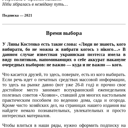
Ніби зібралась в незвідану путь…
Подписка — 2021
Время выбора
У Лины Костенко есть такие слова: «Люди не знають, кого
вибирати, бо не можна ж вибрати когось з нікого…» В
данном случае известная украинская поэтесса имела в
виду политиков, напоминающих о себе аккурат накануне
очередных выборов: не важно — куда и не важно — кого.
Что касается друзей, то здесь, поверьте, есть из кого выбирать.
Если речь идет о печатных средствах массовой информации,
то здесь на рынке давно (вот уже 26-й год) и прочно свое
достойное место занимает всеукраинский еженедельник
полезных советов «Хозяин», ставший для многих настольным
практическим пособием по ведению дома, сада и огорода.
Кроме чисто хозяйских дел, на страницах нашего издания вы
найдете немало познавательных, увлекательных и просто
интересных материалов.
Чтобы влиться в наши ряды, нужно оформить подписку на