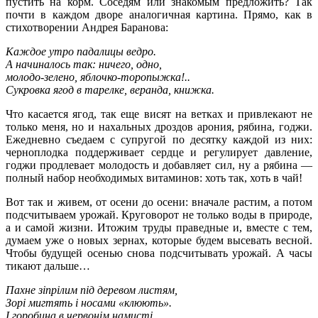
пустить на корм. Соседям или знакомым предложить? Так
почти в каждом дворе аналогичная картина. Прямо, как в
стихотворении Андрея Баранова:
Каждое утро падалицы ведро.
А начиналось так: ничего, одно,
молодо-зелено, яблочко-торопыжка!..
Сукровка ягод в тарелке, веранда, книжка.
Что касается ягод, так еще висят на ветках и привлекают не
только меня, но и нахальных дроздов арония, рябина, годжи.
Ежедневно съедаем с супругой по десятку каждой из них:
черноплодка поддерживает сердце и регулирует давление,
годжи продлевает молодость и добавляет сил, ну а рябина —
полный набор необходимых витаминов: хоть так, хоть в чай!
Вот так и живем, от осени до осени: вначале растим, а потом
подсчитываем урожай. Круговорот не только воды в природе,
а и самой жизни. Итожим труды праведные и, вместе с тем,
думаем уже о новых зернах, которые будем высевать весной.
Чтобы будущей осенью снова подсчитывать урожай. А часы
тикают дальше…
Пахне зіпрілим під деревом листям,
Зорі мигтять і носами «клюють».
І горобина в червонім намисті