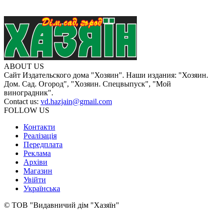
ABOUT US
Сайт Издательского дома "Хозяин". Наши издания: "Хозяин.
Дом. Сад. Огород", "Хозяин. Спецвыпуск", "Мой
виноградник".
Contact us:
vd.hazjain@gmail.com
FOLLOW US
Контакти
Реалізація
Передплата
Реклама
Архіви
Магазин
Увійти
Українська
© ТОВ "Видавничий дім "Хазяїн"