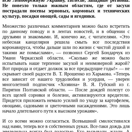
всю Левобережную Украину, Полесье, Западные регионы.
Не повезло только южным областям, где от засухи
пострадали посевы зерновых, кормовых и технических
культур, посадки овощей, сады и ягодники.
Множество различных комментариев можно было встретить
по данному поводу и в лентах новостей, и в общении с
друзьями и знакомыми. И, конечно же, с читателями. «Это
небесная канцелярия решила смыть все последствия
коронавируса, чтобы дальше шли по жизни с чистой душой и
такими же помыслами», — позвонил Сергей Бондарчук из
Умани Черкасской области. «Сколько же можно было
испытывать наше терпение засухой и неимоверной жарой?
Вот природа и отдает должок за все предыдущие годы!» — не
скрывает своей радости В. Т. Ярошенко из Харькова. «Теперь
все зависит от нашего трудолюбия и усердия, — уверен
многолетний подписчик «Хозяина» В. Я. Губский из г.
Пирятин Полтавской области. — После дождей полезут со
всех щелей сорняки и болезни, активизируются вредители.
Придется приложить немало усилий по уходу за картофелем,
овощами, садовыми и цветочными насаждениями. Это лишь
начало длительного пути к высоким урожаям».
И со всеми можно согласиться. Всевышний смилостивился
над нами, теперь все в собственных руках. Все-таки дождь для
земледельца всегда был радостью. Его вызывали, ждали. А