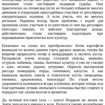
нынешние стали настоящим подарком судьбы. Они
практически на полмесяца (если не больше) избавили многих
дачников и владельцев приусадебных участков от регулярных
изнурительных поливов. А если учесть, что во многих
регионах Украины всегда были проблемы с водой для
орошения своих участков и ее качеством (о чем мы регулярно
ежегодно пишем), то майские благодатные дожди,
действительно, стали настоящим подспорьем при
выращивании практически всех культур.
Буквально на глазах все преобразилось: ботва картофеля
вымахала по колено, ранние сорта дружно зацвели, теперь бы
вовремя прорыхлить почву в междурядьях и окучить кусты.
Расправили плечи всходы столовой свеклы, моркови,
огурцов, кабачков, тыквы, бахчевых культур, я уже не говорю
о луке, чесноке, укропе, петрушке. Окрепла высаженная
рассада помидоров, перца, синеньких, капусты. А как
вымахала малина, ожили и повеселели кусты смородины,
ежевики, крыжовника, винограда! По утрам весело
здороваются налившиеся ягоды клубники, которые теперь под
благодатными лучами июньского солнышка быстро созреют и
порадуют нас своим вкусом и ароматом.
Да, великая все-таки сила — влага! Недаром же жизнь на
Земле зародилась именно в воде. Радуется такому волшебному