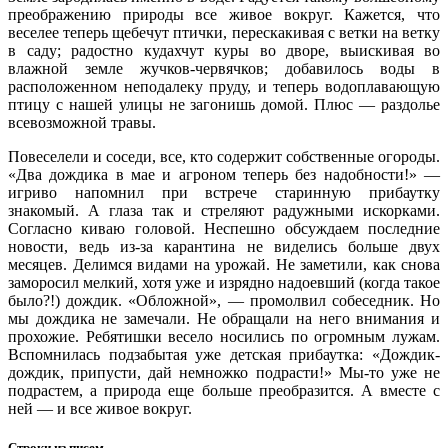
преображению природы все живое вокруг. Кажется, что
веселее теперь щебечут птички, перескакивая с ветки на ветку
в саду; радостно кудахчут куры во дворе, выискивая во
влажной земле жучков-червячков; добавилось воды в
расположенном неподалеку пруду, и теперь водоплавающую
птицу с нашей улицы не загонишь домой. Плюс — раздолье
всевозможной травы.
Повеселели и соседи, все, кто содержит собственные огороды.
«Два дождика в мае и агроном теперь без надобности!» —
игриво напомнил при встрече старинную прибаутку
знакомый. А глаза так и стреляют радужными искорками.
Согласно киваю головой. Неспешно обсуждаем последние
новости, ведь из-за карантина не виделись больше двух
месяцев. Делимся видами на урожай. Не заметили, как снова
заморосил мелкий, хотя уже и изрядно надоевший (когда такое
было?!) дождик. «Обложной», — промолвил собеседник. Но
мы дождика не замечали. Не обращали на него внимания и
прохожие. Ребятишки весело носились по огромным лужам.
Вспомнилась подзабытая уже детская прибаутка: «Дождик-
дождик, припусти, дай немножко подрасти!» Мы-то уже не
подрастем, а природа еще больше преобразится. А вместе с
ней — и все живое вокруг.
Строки из писем