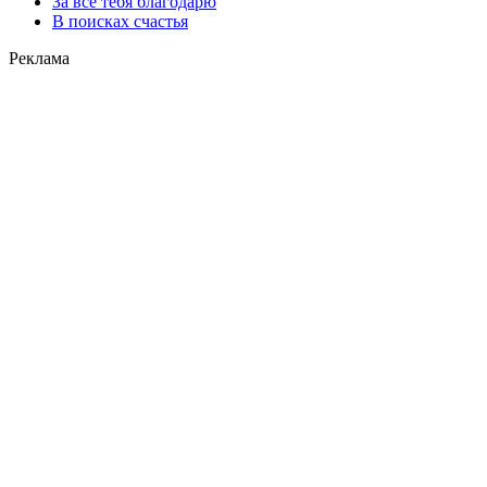
За все тебя благодарю
В поисках счастья
Реклама