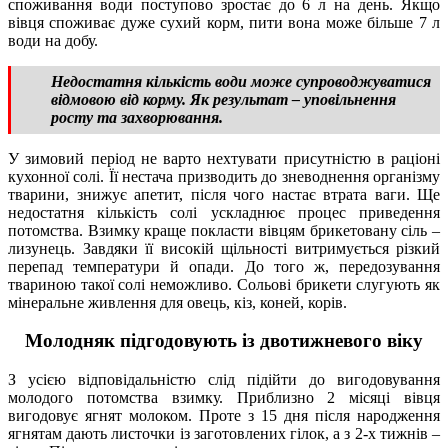
споживання води поступово зростає до 6 л на день. Якщо
вівця споживає дуже сухий корм, пити вона може більше 7 л
води на добу.
Недостатня кількість води може супроводжуватися
відмовою від корму. Як результат – уповільнення
росту та захворювання.
У зимовий період не варто нехтувати присутністю в раціоні
кухонної солі. Її нестача призводить до зневоднення організму
тварини, знижує апетит, після чого настає втрата ваги. Ще
недостатня кількість солі ускладнює процес приведення
потомства. Взимку краще покласти вівцям брикетовану сіль –
лизунець. Завдяки її високій щільності витримується різкий
перепад температури й опади. До того ж, передозування
твариною такої солі неможливо. Сольові брикети слугують як
мінеральне живлення для овець, кіз, коней, корів.
Молодняк підгодовують із двотижневого віку
З усією відповідальністю слід підійти до вигодовування
молодого потомства взимку. Приблизно 2 місяці вівця
вигодовує ягнят молоком. Проте з 15 дня після народження
ягнятам дають листочки із заготовлених гілок, а з 2-х тижнів –