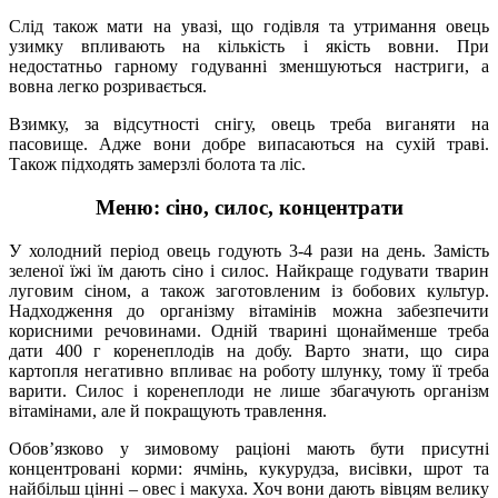
Слід також мати на увазі, що годівля та утримання овець
узимку впливають на кількість і якість вовни. При
недостатньо гарному годуванні зменшуються настриги, а
вовна легко розривається.
Взимку, за відсутності снігу, овець треба виганяти на
пасовище. Адже вони добре випасаються на сухій траві.
Також підходять замерзлі болота та ліс.
Меню: сіно, силос, концентрати
У холодний період овець годують 3-4 рази на день. Замість
зеленої їжі їм дають сіно і силос. Найкраще годувати тварин
луговим сіном, а також заготовленим із бобових культур.
Надходження до організму вітамінів можна забезпечити
корисними речовинами. Одній тварині щонайменше треба
дати 400 г коренеплодів на добу. Варто знати, що сира
картопля негативно впливає на роботу шлунку, тому її треба
варити. Силос і коренеплоди не лише збагачують організм
вітамінами, але й покращують травлення.
Обов’язково у зимовому раціоні мають бути присутні
концентровані корми: ячмінь, кукурудза, висівки, шрот та
найбільш цінні – овес і макуха. Хоч вони дають вівцям велику