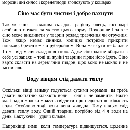
морозні дні силос і коренеплоди згодовують у кошарах.
Сіно має бути чистим і добре пахнути
Так як сіно – важлива складова раціону овець, господарі
особливо стежать за якістю цього корму. Почорніле і затхле
сіно може викликати у тварин розлад травлення чи отруєння.
Тож, якщо немає сінника, копицю потрібно прикрити
плівкою, брезентом чи руберойдом. Вона має бути не ближче
15 м від місця складання гною. Адже сіно здатне вбирати в
себе усі запахи – тоді ці жуйні тварини гірше його їдять. Сіно
варто скласти на дерев’яний піддон, щоб воно не мокло й не
загнивало.
Воду вівцям слід давати теплу
Оскільки вівці взимку годуються сухими кормами, їм треба
давати достатню кількість води – сніг її не замінить. Надто
малі надої молока можуть свідчити про недостатню кількість
води. Особливо тоді, коли вона холодна. Тому вівцям слід
давати теплу воду. Одній тварині потрібно від 4 л води на
день. Лактуючій – удвічі більше.
Наприкінці зими, коли температура підвищується, щоденне