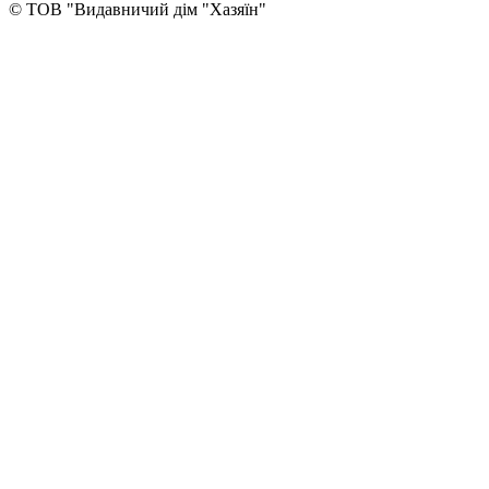
© ТОВ "Видавничий дім "Хазяїн"