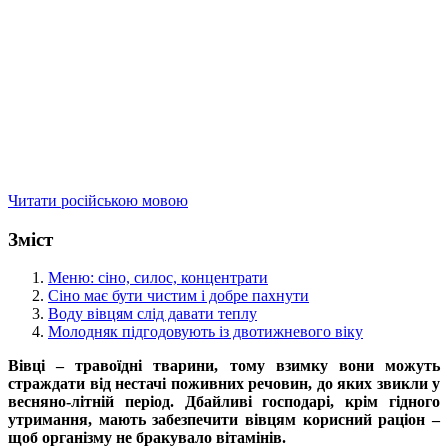
Читати російською мовою
Зміст
Меню: сіно, силос, концентрати
Сіно має бути чистим і добре пахнути
Воду вівцям слід давати теплу
Молодняк підгодовують із двотижневого віку
Вівці – травоїдні тварини, тому взимку вони можуть
страждати від нестачі поживних речовин, до яких звикли у
весняно-літній період. Дбайливі господарі, крім гідного
утримання, мають забезпечити вівцям корисний раціон –
щоб організму не бракувало вітамінів.