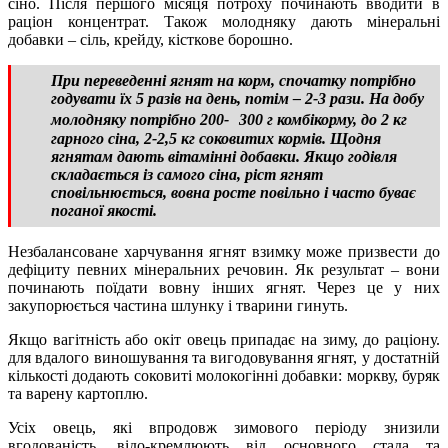
сіно. Після першого місяця потроху починають вводити в
раціон концентрат. Також молодняку дають мінеральні
добавки – сіль, крейду, кісткове борошно.
При переведенні ягнят на корм, спочатку потрібно
годувати їх 5 разів на день, потім – 2-3 рази. На добу
молодняку потрібно 200- 300 г комбікорму, до 2 кг
гарного сіна, 2-2,5 кг соковитих кормів. Щодня
ягнятам дають вітамінні добавки. Якщо годівля
складається із самого сіна, ріст ягнят
сповільнюється, вовна росте повільно і часто буває
поганої якості.
Незбалансоване харчування ягнят взимку може призвести до
дефіциту певних мінеральних речовин. Як результат – вони
починають поїдати вовну інших ягнят. Через це у них
закупорюється частина шлунку і тварини гинуть.
Якщо вагітність або окіт овець припадає на зиму, до раціону.
для вдалого виношування та вигодовування ягнят, у достатній
кількості додають соковиті молокогінні добавки: моркву, буряк
та варену картоплю.
Усіх овець, які впродовж зимового періоду знизили
вгодованість, відо-кремлюють від основного стада та