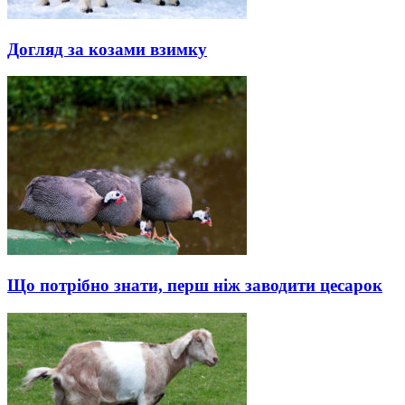
Догляд за козами взимку
Що потрібно знати, перш ніж заводити цесарок