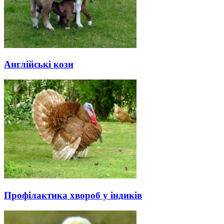
Англійські кози
Профілактика хвороб у індиків