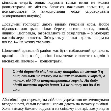
кількість енергії, однак годувати тільки ними не можна
(концентрати не містять багатьох важливих елементів, а
понаднормове їх використання може спровокувати
захворювання шлунку).
Досвідчені господарі дають вівцям гілковий корм. Добре
підходять для цього гілки берези, осики, клена, тополі,
ліщини. Щоправда, заготовляють їх заздалегідь – з молодих
пагонів дерев з листям. Зв’язують у віники і дають вівцям на
ніч по 1-2 на кожну тварину.
Щоденний зразковий раціон має бути наближений до такого:
вранці – сіно, в обід – сіно і шматочки соковитих кормів із
висівками, ввечері – концентрати.
Одній дорослій вівці на зиму потрібно не менше 5 ц
сіна, стільки ж силосу та інших соковитих кормів, а
також від 50 кг концентрованих кормів. На добу
одній тварині треба дати 3-4 кг силосу та до 4 кг
сіна.
Аби вівці при переході на стійлове утримання не зменшували
вгодованості, більш поживні корми дають на початку зимівлі.
Хоча взимку бажано годувати на свіжому повітрі, але у надто