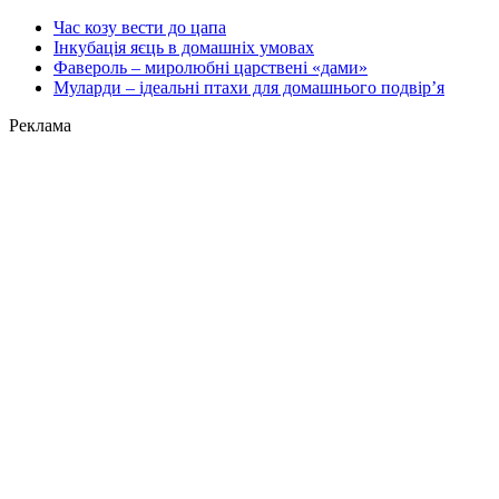
Час козу вести до цапа
Інкубація яєць в домашніх умовах
Фавероль – миролюбні царствені «дами»
Муларди – ідеальні птахи для домашнього подвір’я
Реклама