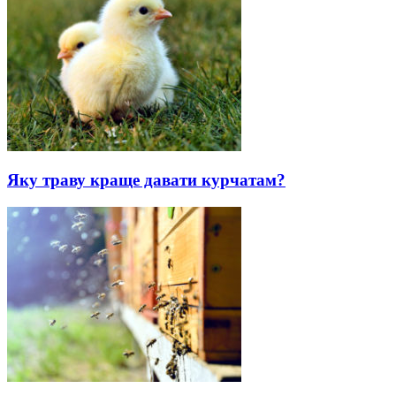
Яку траву краще давати курчатам?