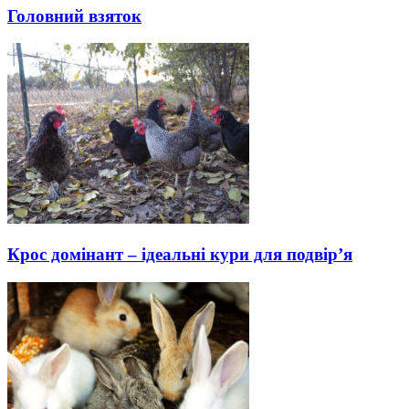
Головний взяток
Крос домінант – ідеальні кури для подвір’я