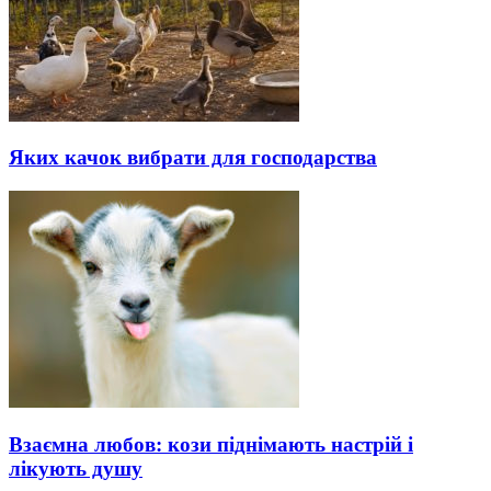
Яких качок вибрати для господарства
Взаємна любов: кози піднімають настрій і
лікують душу