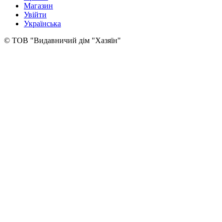
Магазин
Увійти
Українська
© ТОВ "Видавничий дім "Хазяїн"