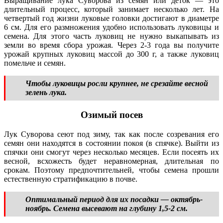
Выращивание лука Суворова из семян или деток — это
длительный процесс, который занимает несколько лет. На
четвертый год жизни луковые головки достигают в диаметре
6 см. Для его размножения удобно использовать луковицы и
семена. Для этого часть луковиц не нужно выкапывать из
земли во время сбора урожая. Через 2-3 года вы получите
урожай крупных луковиц массой до 300 г, а также луковиц
помельче и семян.
Чтобы луковицы росли крупнее, не срезайте весной
зелень лука.
Озимый посев
Лук Суворова сеют под зиму, так как после созревания его
семян они находятся в состоянии покоя (в спячке). Выйти из
спячки они смогут через несколько месяцев. Если посеять их
весной, всхожесть будет неравномерная, длительная по
срокам. Поэтому предпочтительней, чтобы семена прошли
естественную стратификацию в почве.
Оптимальный период для их посадки — октябрь-
ноябрь. Семена высевают на глубину 1,5-2 см.