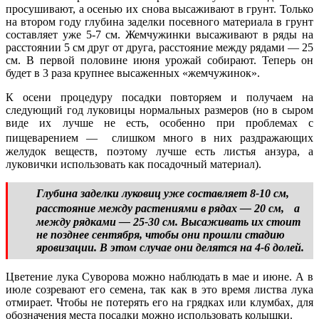
просушивают, а осенью их снова высаживают в грунт. Только
на втором году глубина заделки посевного материала в грунт
составляет уже 5-7 см. Жемчужинки высаживают в ряды на
расстоянии 5 см друг от друга, расстояние между рядами — 25
см. В первой половине июня урожай собирают. Теперь он
будет в 3 раза крупнее высаженных «жемчужинок».
К осени процедуру посадки повторяем и получаем на
следующий год луковицы нормальных размеров (но в сыром
виде их лучше не есть, особенно при проблемах с
пищеварением — слишком много в них раздражающих
желудок веществ, поэтому лучше есть листья анзура, а
луковички использовать как посадочный материал).
Глубина заделки луковиц уже составляет 8-10 см,
расстояние между растениями в рядах — 20 см, а
между рядками — 25-30 см. Высаживать их стоит
не позднее сентября, чтобы они прошли стадию
яровизации. В этом случае они делятся на 4-6 долей.
Цветение лука Суворова можно наблюдать в мае и июне. А в
июле созревают его семена, так как в это время листва лука
отмирает. Чтобы не потерять его на грядках или клумбах, для
обозначения места посадки можно использовать колышки.