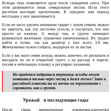
Всходы лука появляются сразу после схождения снега. При
этом развиваются лишь семядольные листья. Из-за этого
растения выглядят крохотными. К середине мая период
вегетации у них заканчивается.
Если не часто уделять внимание грядке с луком севком, можно
не заметить, как эти листочки усохли, и посчитать, что они
просто не взошли. А между тем, в грунте начинают
развиваться маленькие луковички (жемчужинки). Их трудно
найти в почве, так как диаметр у них всего 3-6 мм.
Жемчужинки нужно собрать, выдернув их за листья.
Если у вас мало семян анзура, можно, конечно, не рисковать и
высадить их не в открытый грунт, а на рассаду в апреле,
посеяв в небольшую плошку и регулярно увлажняя.
Но придется набраться терпения: всходы могут
появиться только через месяц и даже позже! Зато в
рассадной емкости вы их точно не перепутаете с
сорняками, как в грунте.
Урожай в последующие годы
После сбора миниатюрные луковички-однолетки