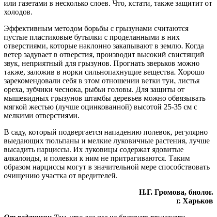
или газетами в несколько слоев. Что, кстати, также защитит от
холодов.
Эффективным методом борьбы с грызунами считаются
пустые пластиковые бутылки с проделанными в них
отверстиями, которые наклонно закапывают в землю. Когда
ветер задувает в отверстия, производит высокий свистящий
звук, неприятный для грызунов. Прогнать зверьков можно
также, заложив в норки сильнопахнущие вещества. Хорошо
зарекомендовали себя в этом отношении ветки туи, листья
ореха, зубчики чеснока, рыбьи головы. Для защиты от
мышевидных грызунов штамбы деревьев можно обвязывать
мягкой жестью (лучше оцинкованной) высотой 25-35 см с
мелкими отверстиями.
В саду, который подвергается нападению полевок, регулярно
выедающих тюльпаны и мелкие луковичные растения, лучше
высадить нарциссы. Их луковицы содержат ядовитые
алкалоиды, и полевки к ним не притрагиваются. Таким
образом нарциссы могут в значительной мере способствовать
очищению участка от вредителей.
Н.Г. Громова, биолог.
г. Харьков