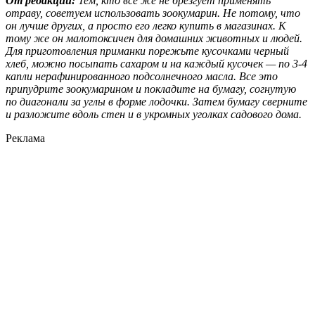
От редакции:
Тем, кто все же не брезгует применять
отраву, советуем использовать зоокумарин. Не потому, что
он лучше других, а просто его легко купить в магазинах. К
тому же он малотоксичен для домашних животных и людей.
Для приготовления приманки порежьте кусочками черный
хлеб, можно посыпать сахаром и на каждый кусочек — по 3-4
капли нерафинированного подсолнечного масла. Все это
припудрите зоокумарином и покладите на бумагу, согнутую
по диагонали за углы в форме лодочки. Затем бумагу сверните
и разложите вдоль стен и в укромных уголках садового дома.
Реклама