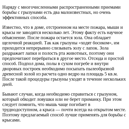
Наряду с многочисленными распространенными приемами
борьбы с грызунами есть два малоизвестных, но очень
эффективных способа.
Известно, что в доме, отстроенном на месте пожара, мыши и
крысы не заводятся несколько лет. Этому факту есть научное
объяснение. После пожара остается зола. Она обладает
щелочной реакцией. Так как грызуны «ходят босиком», им
приходится непрерывно слизывать золу с лапок. Зола
раздражает лапки и полость рта животных, поэтому они
предпочитают перебраться в другое место. Отсюда и простой
способ. Подпол дома, полы в сухом погребе и внутри
дворовых построек необходимо посыпать пылеобразной
древесной золой из расчета одно ведро на площадь 5 кв.м.
После такой процедуры грызуны уходят в течение нескольких
дней.
Бывают случаи, когда необходимо справиться с грызуном,
который обходит ловушки или не берет приманку. При этом
следует помнить, что мышь чаще погибает в
труднодоступном, а крыса — почти всегда на открытом месте.
Поэтому предлагаемый способ лучше применять для борьбы с
крысами.