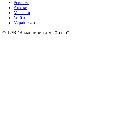
Реклама
Архіви
Магазин
Увійти
Українська
© ТОВ "Видавничий дім "Хазяїн"