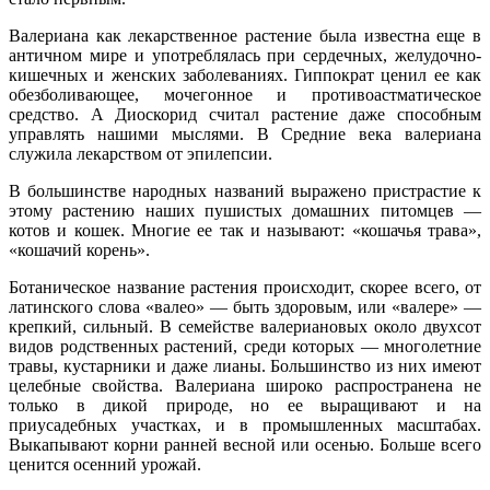
Валериана как лекарственное растение была известна еще в
античном мире и употреблялась при сердечных, желудочно-
кишечных и женских заболеваниях. Гиппократ ценил ее как
обезболивающее, мочегонное и противоастматическое
средство. А Диоскорид считал растение даже способным
управлять нашими мыслями. В Средние века валериана
служила лекарством от эпилепсии.
В большинстве народных названий выражено пристрастие к
этому растению наших пушистых домашних питомцев —
котов и кошек. Многие ее так и называют: «кошачья трава»,
«кошачий корень».
Ботаническое название растения происходит, скорее всего, от
латинского слова «валео» — быть здоровым, или «валере» —
крепкий, сильный. В семействе валериановых около двухсот
видов родственных растений, среди которых — многолетние
травы, кустарники и даже лианы. Большинство из них имеют
целебные свойства. Валериана широко распространена не
только в дикой природе, но ее выращивают и на
приусадебных участках, и в промышленных масштабах.
Выкапывают корни ранней весной или осенью. Больше всего
ценится осенний урожай.