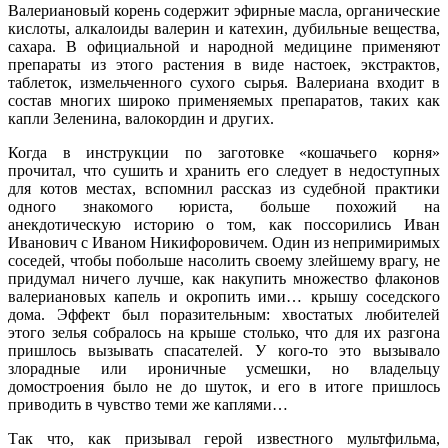
Валериановый корень содержит эфирные масла, органические
кислоты, алкалоиды валерин и катехин, дубильные вещества,
сахара. В официальной и народной медицине применяют
препараты из этого растения в виде настоек, экстрактов,
таблеток, измельченного сухого сырья. Валериана входит в
состав многих широко применяемых препаратов, таких как
капли Зеленина, валокордин и других.
Когда в инструкции по заготовке «кошачьего корня»
прочитал, что сушить и хранить его следует в недоступных
для котов местах, вспомнил рассказ из судебной практики
одного знакомого юриста, больше похожий на
анекдотическую историю о том, как поссорились Иван
Иванович с Иваном Никифоровичем. Один из непримиримых
соседей, чтобы побольше насолить своему злейшему врагу, не
придумал ничего лучше, как накупить множество флаконов
валериановых капель и окропить ими… крышу соседского
дома. Эффект был поразительным: хвостатых любителей
этого зелья собралось на крыше столько, что для их разгона
пришлось вызывать спасателей. У кого-то это вызывало
злорадные или ироничные усмешки, но владельцу
домостроения было не до шуток, и его в итоге пришлось
приводить в чувство теми же каплями…
Так что, как призывал герой известного мультфильма,