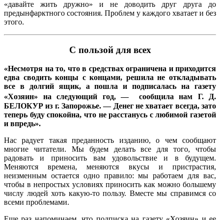
«давайте жить дружно» и не доводить друг друга до
предынфарктного состояния. Проблем у каждого хватает и без
этого.
С пользой для всех
«Несмотря на то, что в средствах ограничена и приходится
едва сводить концы с концами, решила не откладывать
все в долгий ящик, а пошла и подписалась на газету
«Хозяин» на следующий год, — сообщила нам Г. Д.
БЕЛОКУР из г. Запорожье. — Денег не хватает всегда, зато
теперь буду спокойна, что не расстанусь с любимой газетой
и впредь».
Нас радует такая преданность изданию, о чем сообщают
многие читатели. Мы будем делать все для того, чтобы
радовать и приносить вам удовольствие и в будущем.
Меняются времена, меняются вкусы и пристрастия,
неизменным остается одно правило: мы работаем для вас,
чтобы в непростых условиях приносить как можно большему
числу людей хоть какую-то пользу. Вместе мы справимся со
всеми проблемами.
Еще раз напоминаем, что подписка на газету «Хозяин» и ее