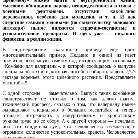
«феномену» можно найти в неустроенности жизни,
массовом обнищании народа, неопределенности в связи с
военными действиями, отсутствии какой-либо
перспективы, особенно для молодежи, и т. п. И как
следствие самыми ходовыми (по свидетельству знакомого
аптекаря) нынче являются сердечно-сосудистые и
успокоительные препараты. И здесь уже — никакого
феномена, а реалии жизни.
В подтверждение сказанного приведу еще один
многозначительный пример. Недавно в одной из газет
прочитал небольшую заметку под интригующим заголовком
«Комбайн для валерианы», в которой сообщалось о выпуске
специальной техники, которая способна собирать за день 2,5-3
гектара кореньев этого целебного растения. Представляете
масштабы?!
С одной стороны — замечательно! Выпуск таких комбайнов
свидетельствует не столько о том, как далеко шагнул
технический прогресс, сколько о том, что валериану нынче
выращивают специально в больших масштабах и теперь
отпадает потребность в изнурительном и кропотливом
ручном труде по ее сбору. А с другой стороны — печально,
ибо это свидетельствует, что человечество нуждается в
огромном количестве успокоительных средств. Человечество
стало нервным.