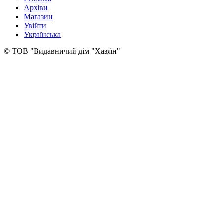
Архіви
Магазин
Увійти
Українська
© ТОВ "Видавничий дім "Хазяїн"