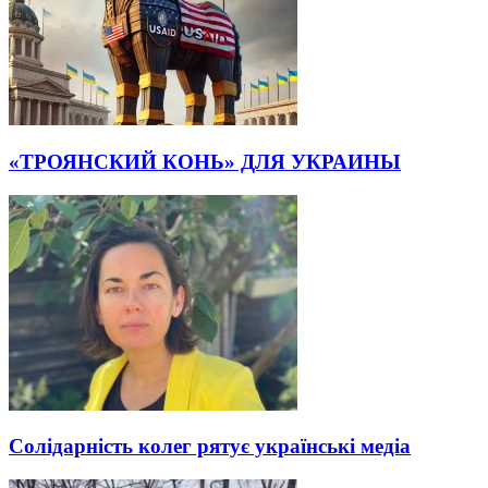
«ТРОЯНСКИЙ КОНЬ» ДЛЯ УКРАИНЫ
Солідарність колег рятує українські медіа