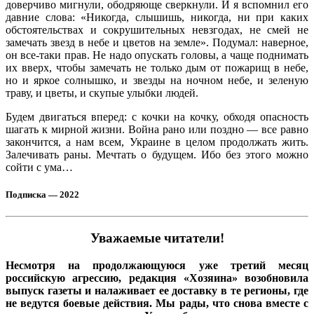
доверчиво мигнули, ободряюще сверкнули. И я вспомнил его
давние слова: «Никогда, слышишь, никогда, ни при каких
обстоятельствах и сокрушительных невзгодах, не смей не
замечать звезд в небе и цветов на земле». Подумал: наверное,
он все-таки прав. Не надо опускать головы, а чаще поднимать
их вверх, чтобы замечать не только дым от пожарищ в небе,
но и яркое солнышко, и звезды на ночном небе, и зеленую
траву, и цветы, и скупые улыбки людей.
Будем двигаться вперед: с кочки на кочку, обходя опасность
шагать к мирной жизни. Война рано или поздно — все равно
закончится, а нам всем, Украине в целом продолжать жить.
Залечивать раны. Мечтать о будущем. Ибо без этого можно
сойти с ума…
Подписка — 2022
Уважаемые читатели!
Несмотря на продолжающуюся уже третий месяц
российскую агрессию, редакция «Хозяина» возобновила
выпуск газеты и налаживает ее доставку в те регионы, где
не ведутся боевые действия. Мы рады, что снова вместе с