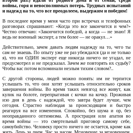
второй раз!) вдали от родного дома и от семьи, среди
войны, горя и невосполнимых потерь. Трудных испытаний
и надежд на то, что все преодолеем, выдержим и победим!
В последнее время у меня часто при встречах и телефонных
разговорах спрашивают: «Когда это все закончится и чем?»
Честно отвечаю: «Закончится победой, а когда — не знаю! Я
ведь не военный эксперт, а тем более — не оракул…»
Действительно, зачем давать людям надежду на то, чего ты
сам не знаешь. По опыту уже не раз убеждался (да и не только
я), что ни ОДИН эксперт еще никогда ничего не угадал, не
предусмотрел и не предсказал. Зачем же повторять их судьбу?
Чтобы вас потом вспоминали незлым тихим словом?..
С другой стороны, людей можно понять: им не терпится
услышать то, что они хотят услышать относительно сроков
завершения войны. Во время таких невзгод все живут, как
кулик на болоте, перепрыгивая с кочки на кочку. Проживая
изо дня в день с надеждой, что завтра будет лучше, чем
сегодня. Страстно наблюдая за происходящим и быстро
реагируя на все изменения. Спокойно, без шума и ор, без
неоправданного оптимизма. А прострация или апатия во
время войны — это смертельный приговор самому себе,
самоубийство. Человеку просто ничего не остается, кроме как
жить. День за днем. Час за часом. Мгновение за мгновением.