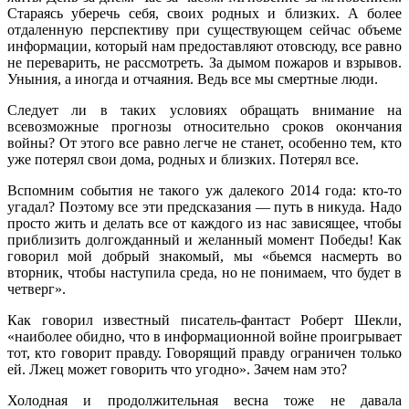
Стараясь уберечь себя, своих родных и близких. А более
отдаленную перспективу при существующем сейчас объеме
информации, который нам предоставляют отовсюду, все равно
не переварить, не рассмотреть. За дымом пожаров и взрывов.
Уныния, а иногда и отчаяния. Ведь все мы смертные люди.
Следует ли в таких условиях обращать внимание на
всевозможные прогнозы относительно сроков окончания
войны? От этого все равно легче не станет, особенно тем, кто
уже потерял свои дома, родных и близких. Потерял все.
Вспомним события не такого уж далекого 2014 года: кто-то
угадал? Поэтому все эти предсказания — путь в никуда. Надо
просто жить и делать все от каждого из нас зависящее, чтобы
приблизить долгожданный и желанный момент Победы! Как
говорил мой добрый знакомый, мы «бьемся насмерть во
вторник, чтобы наступила среда, но не понимаем, что будет в
четверг».
Как говорил известный писатель-фантаст Роберт Шекли,
«наиболее обидно, что в информационной войне проигрывает
тот, кто говорит правду. Говорящий правду ограничен только
ей. Лжец может говорить что угодно». Зачем нам это?
Холодная и продолжительная весна тоже не давала