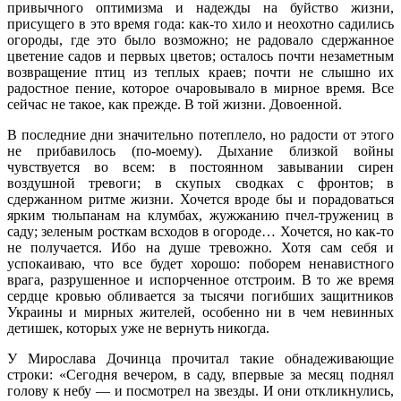
привычного оптимизма и надежды на буйство жизни,
присущего в это время года: как-то хило и неохотно садились
огороды, где это было возможно; не радовало сдержанное
цветение садов и первых цветов; осталось почти незаметным
возвращение птиц из теплых краев; почти не слышно их
радостное пение, которое очаровывало в мирное время. Все
сейчас не такое, как прежде. В той жизни. Довоенной.
В последние дни значительно потеплело, но радости от этого
не прибавилось (по-моему). Дыхание близкой войны
чувствуется во всем: в постоянном завывании сирен
воздушной тревоги; в скупых сводках с фронтов; в
сдержанном ритме жизни. Хочется вроде бы и порадоваться
ярким тюльпанам на клумбах, жужжанию пчел-тружениц в
саду; зеленым росткам всходов в огороде… Хочется, но как-то
не получается. Ибо на душе тревожно. Хотя сам себя и
успокаиваю, что все будет хорошо: поборем ненавистного
врага, разрушенное и испорченное отстроим. В то же время
сердце кровью обливается за тысячи погибших защитников
Украины и мирных жителей, особенно ни в чем невинных
детишек, которых уже не вернуть никогда.
У Мирослава Дочинца прочитал такие обнадеживающие
строки: «Сегодня вечером, в саду, впервые за месяц поднял
голову к небу — и посмотрел на звезды. И они откликнулись,