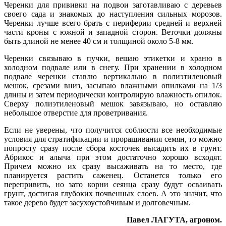
Черенки для прививки на подвои заготавливаю с деревьев
своего сада и знакомых до наступления сильных морозов.
Черенки лучше всего брать с периферии средней и верхней
части кроны с южной и западной сторон. Веточки должны
быть длиной не менее 40 см и толщиной около 5-8 мм.
Черенки связываю в пучки, вешаю этикетки и храню в
холодном подвале или в снегу. При хранении в холодном
подвале черенки ставлю вертикально в полиэтиленовый
мешок, срезами вниз, засыпаю влажными опилками на 1/3
длины и затем периодически контролирую влажность опилок.
Сверху полиэтиленовый мешок завязываю, но оставляю
небольшое отверстие для проветривания.
Если не уверены, что получится соблюсти все необходимые
условия для стратификации и проращивания семян, то можно
попросту сразу после сбора косточек высадить их в грунт.
Абрикос и алыча при этом достаточно хорошо всходят.
Причем можно их сразу высаживать на то место, где
планируется растить саженец. Останется только его
перепривить, но зато корни сеянца сразу будут осваивать
грунт, достигая глубоких почвенных слоев. А это значит, что
такое дерево будет засухоустойчивым и долговечным.
Павел ЛАГУТА, агроном.