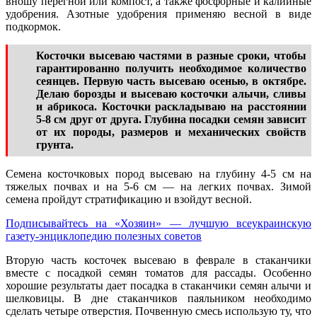
вношу перегной или компост, а также фосфорные и калийные
удобрения. Азотные удобрения применяю весной в виде
подкормок.
Косточки высеваю частями в разные сроки, чтобы
гарантированно получить необходимое количество
сеянцев. Первую часть высеваю осенью, в октябре.
Делаю борозды и высеваю косточки алычи, сливы
и абрикоса. Косточки раскладываю на расстоянии
5-8 см друг от друга. Глубина посадки семян зависит
от их породы, размеров и механических свойств
грунта.
Семена косточковых пород высеваю на глубину 4-5 см на
тяжелых почвах и на 5-6 см — на легких почвах. Зимой
семена пройдут стратификацию и взойдут весной.
Подписывайтесь на «Хозяин» — лучшую всеукраинскую
газету-энциклопедию полезных советов
Вторую часть косточек высеваю в феврале в стаканчики
вместе с посадкой семян томатов для рассады. Особенно
хорошие результаты дает посадка в стаканчики семян алычи и
шелковицы. В дне стаканчиков паяльником необходимо
сделать четыре отверстия. Почвенную смесь использую ту, что