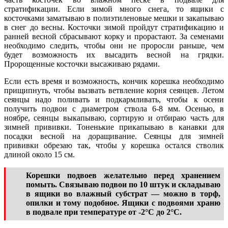
стратификации. Если зимой много снега, то ящики с
косточками заматываю в полиэтиленовые мешки и закапываю
в снег до весны. Косточки зимой пройдут стратификацию и
ранней весной сбрасывают корку и прорастают. За семенами
необходимо следить, чтобы они не проросли раньше, чем
будет возможность их высадить весной на грядки.
Пророщенные косточки высаживаю рядами.
Если есть время и возможность, кончик корешка необходимо
прищипнуть, чтобы вызвать ветвление корня сеянцев. Летом
сеянцы надо поливать и подкармливать, чтобы к осени
получить подвои с диаметром ствола 6-8 мм. Осенью, в
ноябре, сеянцы выкапываю, сортирую и отбираю часть для
зимней прививки. Тоненькие прикапываю в канавки для
посадки весной на доращивание. Сеянцы для зимней
прививки обрезаю так, чтобы у корешка остался стволик
длиной около 15 см.
Корешки подвоев желательно перед хранением
помыть. Связываю подвои по 10 штук и складываю
в ящики во влажный субстрат — можно в торф,
опилки и тому подобное. Ящики с подвоями храню
в подвале при температуре от -2°С до 2°С.