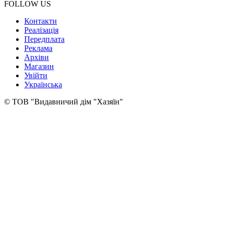
FOLLOW US
Контакти
Реалізація
Передплата
Реклама
Архіви
Магазин
Увійти
Українська
© ТОВ "Видавничий дім "Хазяїн"