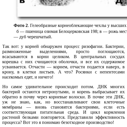
Фото 2
. Гелеобразные корнеоблекающие чехлы у высших 
б — пшеница озимая Белоцерковская 198; в — рожь мест
— дуб черешчатый.
Так вот: у корней обнаружен процесс ризофагии. Бактерии,
размноженные выделениями, просто поглощаются,
всасываются в корни целиком. В центральных сосудах
корешка с них счищаются оболочки, и все их содержимое
усваивается. Отчасти — корнем, отчасти подается наверх, в
крону, в клетки листьев. А что? Росянки с непентесами
насекомых едят, и ничего!
Но самое удивительное происходит потом. ДНК многих
бактерий остаются нетронутыми, и корень выбрасывает их
обратно в почву через корневые волоски. В почве эти ДНК,
уж не знаю, как, но восстанавливают свои клеточные
мембраны — вновь становятся бактериями, если есть
соответствующая питательная среда. И цикл кормления
растений белками повторяется. Представили эффективность
процесса? Вот это я понимаю безотходное производство!