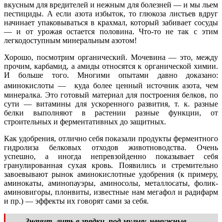
вкусным для вредителей и нежным для болезней — и мы льем
пестициды. А если азота избыток, то глюкоза листьев вдруг
начинает упаковываться в крахмал, который забивает сосуды
— и от урожая остается половина. Что-то не так с этим
легкодоступным минеральным азотом!
Хорошо, посмотрим органический. Мочевина — это, между
прочим, карбамид, а амиды относятся к органической химии.
И больше того. Многими опытами давно доказано:
аминокислоты — куда более ценный источник азота, чем
минералка. Это готовый материал для построения белков, по
сути — витамины для ускоренного развития, т. к. разные
белки выполняют в растении разные функции, от
строительных и ферментативных до защитных.
Как удобрения, отлично себя показали продукты ферментного
гидролиза белковых отходов животноводства. Очень
успешно, а иногда непревзойденно показывает себя
гранулированная сухая кровь. Появились и стремительно
завоевывают рынок аминокислотные удобрения (к примеру,
аминокаты, аминопауэры, аминосолы, металлосаты, фолик-
аминовигоры, плонвиты, известные нам мегафол и радифарм
и пр.) — эффекты их говорят сами за себя.
Значит, лить в грядки, под мульчу, ненужные