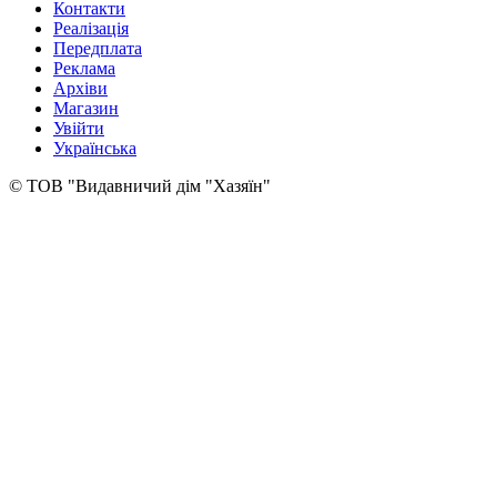
Контакти
Реалізація
Передплата
Реклама
Архіви
Магазин
Увійти
Українська
© ТОВ "Видавничий дім "Хазяїн"