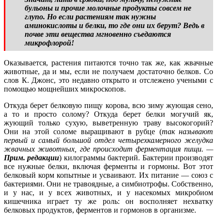
бульоны и прочие молочные продукты совсем не
глупо. Но если растениям так нужны
аминокислоты и белки, то где они их берут? Ведь в
почве эти вещества мгновенно съедаются
микрофлорой!
Оказывается, растения питаются точно так же, как жвачные
животные, да и мы, если не получаем достаточно белков. Со
слов К. Джонс, это недавно открыто и отслежено учеными с
помощью мощнейших микроскопов.
Откуда берет белковую пищу корова, всю зиму жующая сено,
а то и просто солому? Откуда берет белки могучий як,
жующий только сухую, выветренную траву высокогорий?
Они на этой соломе выращивают в рубце (
так называют
первый и самый большой отдел четырехкамерного желудка
жвачных животных, где происходит ферментация пищи. —
Прим. редакции
) килограммы бактерий. Бактерии производят
все нужные белки, включая ферменты и гормоны. Вот этот
белковый корм копытные и усваивают. Их питание — союз с
бактериями. Они не травоядные, а симбиотрофы. Собственно,
и у нас, и у всех животных, и у насекомых микробиом
кишечника играет ту же роль: он восполняет нехватку
белковых продуктов, ферментов и гормонов в организме.