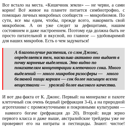
Все встало на места. «Кишечник земли» — не черви, а сами
корни! Всё живое на планете питается симбиотрофно, с
помощью личных микробных сообществ — микробиомов. По
сути, все мы едим, чтобы, прежде всего, накормить свой
микробиом. А он уже следит за дефицитами, нашим
состоянием и даже настроением. Поэтому еда должна быть не
просто питательной и вкусной, но главное — удобоваримой
для наших микробов. Есть о чем задуматься!
А благополучие растения, со слов Джонс,
определяется тем, насколько активно оно выдает в
почву корневые выделения. Это видно по
показателям концентрации клеточного сока. Много
выделений — много микробов ризосферы — много
белковой пищи корням — сок более насыщен всеми
веществами — урожай более высокого качества.
И вот два факта от К. Джонс. Первый: на минералке и пахоте
клеточный сок очень бедный (рефракция 3-4), а на природной
агротехнике с промежуточными и покровными культурами —
намного богаче (рефракция до 20). Второй: видя зерно
первого класса и даже выше, австралийские трейдеры уже не
проверяют его на нитраты и пестициды. Знают: чистое!