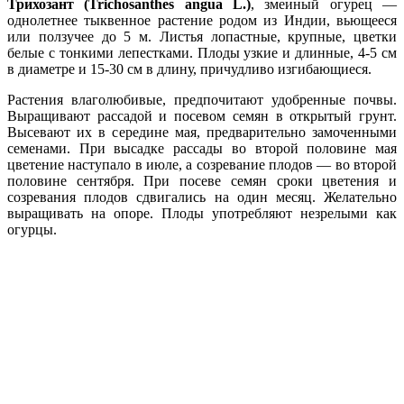
Трихозант (Trichosanthes angua L.)
, змеиный огурец —
однолетнее тыквенное растение родом из Индии, вьющееся
или ползучее до 5 м. Листья лопастные, крупные, цветки
белые с тонкими лепестками. Плоды узкие и длинные, 4-5 см
в диаметре и 15-30 см в длину, причудливо изгибающиеся.
Растения влаголюбивые, предпочитают удобренные почвы.
Выращивают рассадой и посевом семян в открытый грунт.
Высевают их в середине мая, предварительно замоченными
семенами. При высадке рассады во второй половине мая
цветение наступало в июле, а созревание плодов — во второй
половине сентября. При посеве семян сроки цветения и
созревания плодов сдвигались на один месяц. Желательно
выращивать на опоре. Плоды употребляют незрелыми как
огурцы.