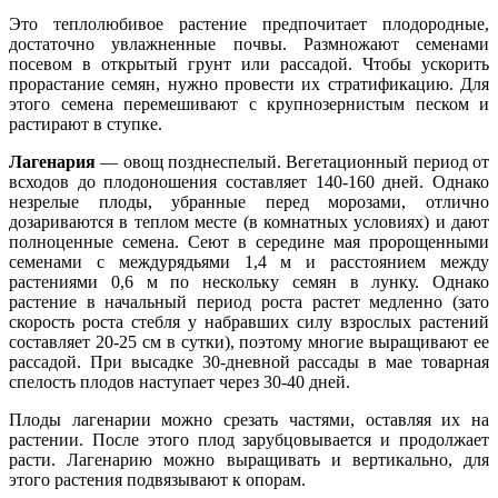
Это теплолюбивое растение предпочитает плодородные,
достаточно увлажненные почвы. Размножают семенами
посевом в открытый грунт или рассадой. Чтобы ускорить
прорастание семян, нужно провести их стратификацию. Для
этого семена перемешивают с крупнозернистым песком и
растирают в ступке.
Лагенария
— овощ позднеспелый. Вегетационный период от
всходов до плодоношения составляет 140-160 дней. Однако
незрелые плоды, убранные перед морозами, отлично
дозариваются в теплом месте (в комнатных условиях) и дают
полноценные семена. Сеют в середине мая пророщенными
семенами с междурядьями 1,4 м и расстоянием между
растениями 0,6 м по нескольку семян в лунку. Однако
растение в начальный период роста растет медленно (зато
скорость роста стебля у набравших силу взрослых растений
составляет 20-25 см в сутки), поэтому многие выращивают ее
рассадой. При высадке 30-дневной рассады в мае товарная
спелость плодов наступает через 30-40 дней.
Плоды лагенарии можно срезать частями, оставляя их на
растении. После этого плод зарубцовывается и продолжает
расти. Лагенарию можно выращивать и вертикально, для
этого растения подвязывают к опорам.