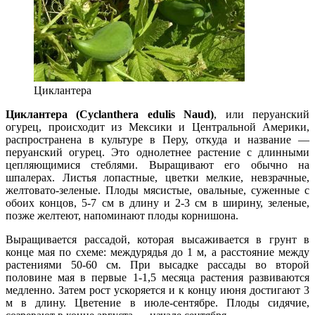
Циклантера
Циклантера (Cyclanthera edulis Naud)
, или перуанский
огурец, происходит из Мексики и Центральной Америки,
распространена в культуре в Перу, откуда и название —
перуанский огурец. Это однолетнее растение с длинными
цепляющимися стеблями. Выращивают его обычно на
шпалерах. Листья лопастные, цветки мелкие, невзрачные,
желтовато-зеленые. Плоды мясистые, овальные, суженные с
обоих концов, 5-7 см в длину и 2-3 см в ширину, зеленые,
позже желтеют, напоминают плоды корнишона.
Выращивается рассадой, которая высаживается в грунт в
конце мая по схеме: междурядья до 1 м, а расстояние между
растениями 50-60 см. При высадке рассады во второй
половине мая в первые 1-1,5 месяца растения развиваются
медленно. Затем рост ускоряется и к концу июня достигают 3
м в длину. Цветение в июле-сентябре. Плоды сидячие,