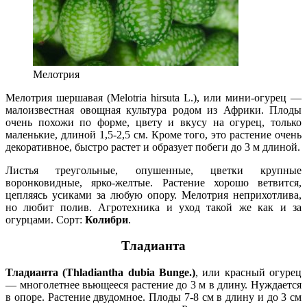
Мелотрия
Мелотрия шершавая (Melotria hirsuta L.), или мини-огурец —
малоизвестная овощная культура родом из Африки. Плоды
очень похожи по форме, цвету и вкусу на огурец, только
маленькие, длиной 1,5-2,5 см. Кроме того, это растение очень
декоративное, быстро растет и образует побеги до 3 м длиной.
Листья треугольные, опушенные, цветки крупные
воронковидные, ярко-желтые. Растение хорошо ветвится,
цепляясь усиками за любую опору. Мелотрия неприхотлива,
но любит полив. Агротехника и уход такой же как и за
огурцами. Сорт:
Колибри
.
Тладианта
Тладианта (Thladiantha dubia Bunge.)
, или красный огурец
— многолетнее вьющееся растение до 3 м в длину. Нуждается
в опоре. Растение двудомное. Плоды 7-8 см в длину и до 3 см