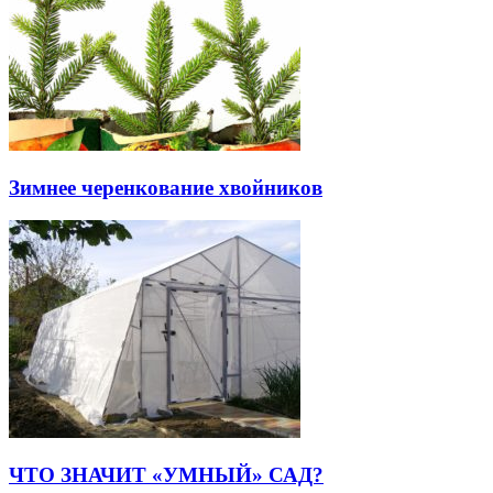
Зимнее черенкование хвойников
ЧТО ЗНАЧИТ «УМНЫЙ» САД?