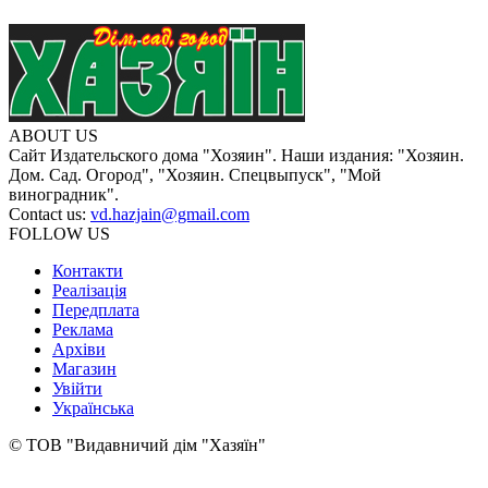
ABOUT US
Сайт Издательского дома "Хозяин". Наши издания: "Хозяин.
Дом. Сад. Огород", "Хозяин. Спецвыпуск", "Мой
виноградник".
Contact us:
vd.hazjain@gmail.com
FOLLOW US
Контакти
Реалізація
Передплата
Реклама
Архіви
Магазин
Увійти
Українська
© ТОВ "Видавничий дім "Хазяїн"