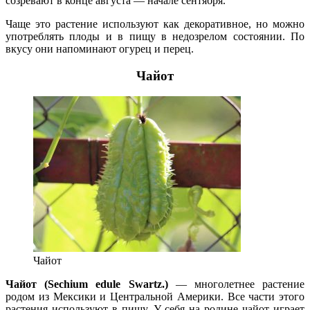
созревают в конце августа — начале сентября.
Чаще это растение используют как декоративное, но можно
употреблять плоды и в пищу в недозрелом состоянии. По
вкусу они напоминают огурец и перец.
Чайот
Чайот
Чайот (Sechium edule Swartz.)
— многолетнее растение
родом из Мексики и Центральной Америки. Все части этого
растения используют в пищу. У себя на родине чайот играет