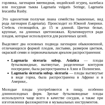
горлянка, лагенария змеевидная, индийский огурец, калебаса
или посудная тыква Lagenaria vulgaris Seringe, Lagenaria
leucantha Rusby.
Это однолетняя ползучая лиана семейства тыквенные, вид
рода лагенария (Lagenaria). Происходит из Южной Америки.
Стебель стелющийся, до 15 м длиной. Цветки белые,
крупные, на длинных цветоножках. Культивируется ради
плодов, которые используются для различных целей.
Выделяют два основных подвида лагенарии обыкновенной,
отличающихся формой плодов, листьями, размером цветков,
окраской семян и первоначальным ареалом распространения:
Lagenaria siceraria subsp. Asiatica
— плоды
бутылковидные, вытянутые, разделенные контуром
посередине, была распространена в Азии и Полинезии.
Lagenaria siceraria subsp. siceraria
— плоды вытянутые
в виде горна, была распространена в Африке и в
Америке,.
Молодые плоды употребляются в пищу, особенно
длинноплодных форм. Зрелые бутылковидные плоды
используются чаще всего в качестве сосудов, а также при
изготовлении фаллокриптов и музыкальных инструментов.