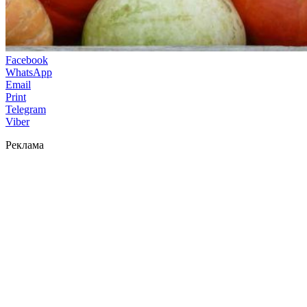
Facebook
WhatsApp
Email
Print
Telegram
Viber
Реклама