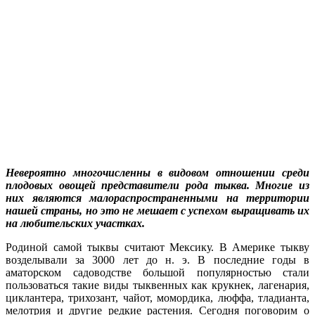
Невероятно многочисленны в видовом отношении среди
плодовых овощей представители рода тыква. Многие из
них являются малораспространенными на территории
нашей страны, но это не мешает с успехом выращивать их
на любительских участках.
Родиной самой тыквы считают Мексику. В Америке тыкву
возделывали за 3000 лет до н. э. В последние годы в
аматорском садоводстве большой популярностью стали
пользоваться такие виды тыквенных как крукнек, лагенария,
циклантера, трихозант, чайот, момордика, люффа, тладианта,
мелотрия и другие редкие растения. Сегодня поговорим о