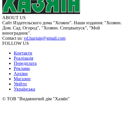
ABOUT US
Сайт Издательского дома "Хозяин". Наши издания: "Хозяин.
Дом. Сад. Огород", "Хозяин. Спецвыпуск", "Мой
виноградник".
Contact us:
vd.hazjain@gmail.com
FOLLOW US
Контакти
Реалізація
Передплата
Реклама
Архіви
Магазин
Увійти
Українська
© ТОВ "Видавничий дім "Хазяїн"