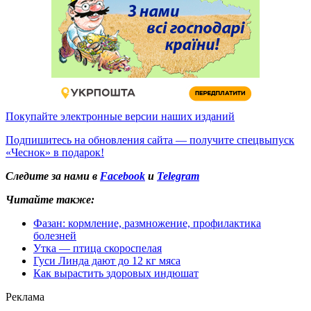
Покупайте электронные версии наших изданий
Подпишитесь на обновления сайта — получите спецвыпуск
«Чеснок» в подарок!
Следите за нами в
Facebook
и
Telegram
Читайте также:
Фазан: кормление, размножение, профилактика
болезней
Утка — птица скороспелая
Гуси Линда дают до 12 кг мяса
Как вырастить здоровых индюшат
Реклама