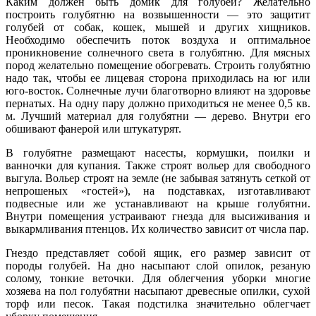
Каким должен быть домик для голубей? Желательно
построить голубятню на возвышенности — это защитит
голубей от собак, кошек, мышей и других хищников.
Необходимо обеспечить поток воздуха и оптимальное
проникновение солнечного света в голубятню. Для мясных
пород желательно помещение обогревать. Строить голубятню
надо так, чтобы ее лицевая сторона приходилась на юг или
юго-восток. Солнечные лучи благотворно влияют на здоровье
пернатых. На одну пару должно приходиться не менее 0,5 кв.
м. Лучший материал для голубятни — дерево. Внутри его
обшивают фанерой или штукатурят.
В голубятне размещают насесты, кормушки, поилки и
ванночки для купания. Также строят вольер для свободного
выгула. Вольер строят на земле (не забывая затянуть сеткой от
непрошеных «гостей»), на подставках, изготавливают
подвесные или же устанавливают на крыше голубятни.
Внутри помещения устраивают гнезда для высиживания и
выкармливания птенцов. Их количество зависит от числа пар.
Гнездо представляет собой ящик, его размер зависит от
породы голубей. На дно насыпают слой опилок, резаную
солому, тонкие веточки. Для облегчения уборки многие
хозяева на пол голубятни насыпают древесные опилки, сухой
торф или песок. Такая подстилка значительно облегчает