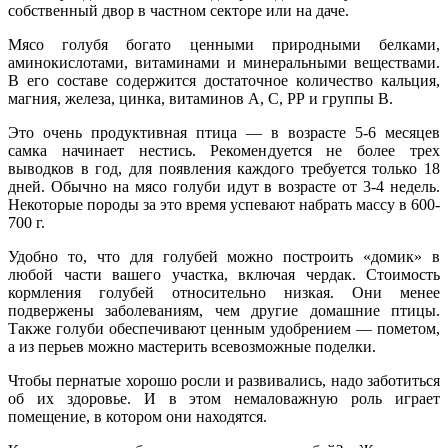
собственный двор в частном секторе или на даче.
Мясо голубя богато ценными природными белками,
аминокислотами, витаминами и минеральными веществами.
В его составе содержится достаточное количество кальция,
магния, железа, цинка, витаминов А, С, РР и группы В.
Это очень продуктивная птица — в возрасте 5-6 месяцев
самка начинает нестись. Рекомендуется не более трех
выводков в год, для появления каждого требуется только 18
дней. Обычно на мясо голуби идут в возрасте от 3-4 недель.
Некоторые породы за это время успевают набрать массу в 600-
700 г.
Удобно то, что для голубей можно построить «домик» в
любой части вашего участка, включая чердак. Стоимость
кормления голубей относительно низкая. Они менее
подвержены заболеваниям, чем другие домашние птицы.
Также голуби обеспечивают ценным удобрением — пометом,
а из перьев можно мастерить всевозможные поделки.
Чтобы пернатые хорошо росли и развивались, надо заботиться
об их здоровье. И в этом немаловажную роль играет
помещение, в котором они находятся.