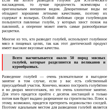
Если вы хотите разводить голубей для эстетического
наслаждения, то лучше предпочесть экземпляры с
оригинальным внешним видом. Декоративные виды не
обладают хорошими летными качествами, поэтому их
содержат в вольерах. Особой любовью среди голубеводов
пользуются павлиньи голуби, у которых хвост похож на
павлиний, а оперение может иметь самые разнообразные
расцветки.
Многие из тех, кто разводит голубей, используют голубиное
мясо в пищевых целях, так как этот диетический продукт
имеет высокие вкусовые качества.
Всего насчитывается около 50 пород мясных
голубей, которые разделяются на великанов и
курообразных.
Разведение голубей — очень увлекательное и выгодное
занятие в том случае, если у вас есть собственный
приусадебный участок. Конечно, можно построить голубятню
и во дворах многоэтажек, но это очень хлопотное занятие.
Для этого придется пройти с десяток инстанций и только
потом вам будет выдано разрешение на строительство. Плюс к
этому, возможно, придется претерпеть недовольство соседей.
Поэтому идеальным местом для разведения голубей является