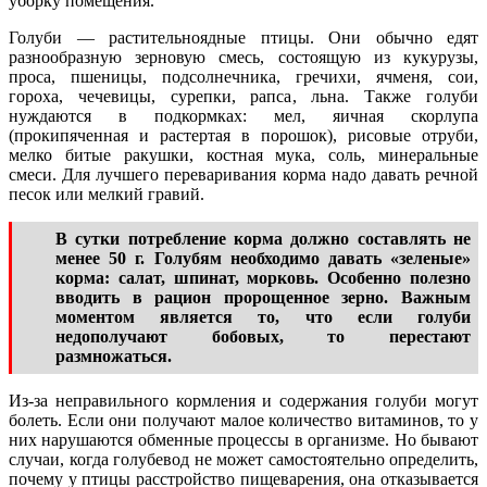
уборку помещения.
Голуби — растительноядные птицы. Они обычно едят
разнообразную зерновую смесь, состоящую из кукурузы,
проса, пшеницы, подсолнечника, гречихи, ячменя, сои,
гороха, чечевицы, сурепки, рапса, льна. Также голуби
нуждаются в подкормках: мел, яичная скорлупа
(прокипяченная и растертая в порошок), рисовые отруби,
мелко битые ракушки, костная мука, соль, минеральные
смеси. Для лучшего переваривания корма надо давать речной
песок или мелкий гравий.
В сутки потребление корма должно составлять не
менее 50 г. Голубям необходимо давать «зеленые»
корма: салат, шпинат, морковь. Особенно полезно
вводить в рацион пророщенное зерно. Важным
моментом является то, что если голуби
недополучают бобовых, то перестают
размножаться.
Из-за неправильного кормления и содержания голуби могут
болеть. Если они получают малое количество витаминов, то у
них нарушаются обменные процессы в организме. Но бывают
случаи, когда голубевод не может самостоятельно определить,
почему у птицы расстройство пищеварения, она отказывается