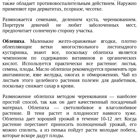
также обладает противовоспалительным действием. Наружно
применяют при дерматитах, псориазе, чесотке.
Размножается семенами, делением куста, черенкованием.
Пиретрум девичий не любит заболоченных мест,
предпочитает солнечную сторону участка.
Облепиха
. Маленькие желто-оранжевые ягодки, плотно
облепляющие ветки многоствольного листопадного
кустарника, знают все, поскольку облепиха является
чемпионом по содержанию витаминов и органических
кислот. Используется практически все растение: листья,
семена, плоды. Масло облепихи рекомендуется применять при
авитаминозе, язве желудка, ожогах и обморожениях. Чай из
листьев этого целебного растения полезен для диабетиков,
поскольку снижает сахар в крови.
Размножение облепихи методом черенкования — наиболее
простой способ, так как он дает качественный посадочный
материал. Облепиха — светолюбивое и влаголюбивое
растение. В тени растет и плодоносит намного хуже.
Облепиха дает хороший урожай в течение 10-12 лет. Когда
растение перестанет приносить полноценный урожай, его
можно спилить, а из пенька пойдут расти молодые побеги,
которые вскоре дадут плоды.