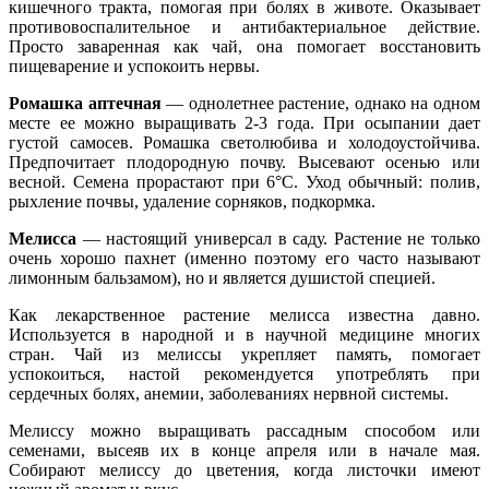
кишечного тракта, помогая при болях в животе. Оказывает
противовоспалительное и антибактериальное действие.
Просто заваренная как чай, она помогает восстановить
пищеварение и успокоить нервы.
Ромашка аптечная
— однолетнее растение, однако на одном
месте ее можно выращивать 2-3 года. При осыпании дает
густой самосев. Ромашка светолюбива и холодоустойчива.
Предпочитает плодородную почву. Высевают осенью или
весной. Семена прорастают при 6°С. Уход обычный: полив,
рыхление почвы, удаление сорняков, подкормка.
Мелисса
— настоящий универсал в саду. Растение не только
очень хорошо пахнет (именно поэтому его часто называют
лимонным бальзамом), но и является душистой специей.
Как лекарственное растение мелисса известна давно.
Используется в народной и в научной медицине многих
стран. Чай из мелиссы укрепляет память, помогает
успокоиться, настой рекомендуется употреблять при
сердечных болях, анемии, заболеваниях нервной системы.
Мелиссу можно выращивать рассадным способом или
семенами, высеяв их в конце апреля или в начале мая.
Собирают мелиссу до цветения, когда листочки имеют