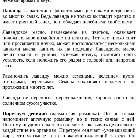
нежный аромат и вкус.
Лаванда
— растение с фиолетовыми цветочками встречается
во многих садах. Ведь лаванда не только выглядит красиво и
имеет приятный запах, но и обладает целебными свойствами.
Лавандовое масло, извлекаемое из цветков, оказывает
положительное воздействие на психику. Тот, кто плохо спит
или просыпается ночью, может воспользоваться несколькими
каплями масла, капнув их на подушку. Лавандовое масло
лечит ожоги и ушибы, освежая воздух, помогает снять
усталость, если положить его рядом с головой или напротив
глаз.
Размножить лаванду можно семенами, делением куста,
отводками, черенками. Семена сохраняют всхожесть на
протяжении многих лет.
Лаванда не переносит переувлажнения, хорошо растет на
солнечном сухом участке.
Пиретрум девичий
(далматская ромашка). Он не только
напоминает аптечную ромашку, но и тесно связан с ней.
Поэтому неудивительно, что он может оказывать целительное
воздействие на организм. Пиретрум означает «уменьшающий
жар», что указывает на его жаропонижающий эффект. Он