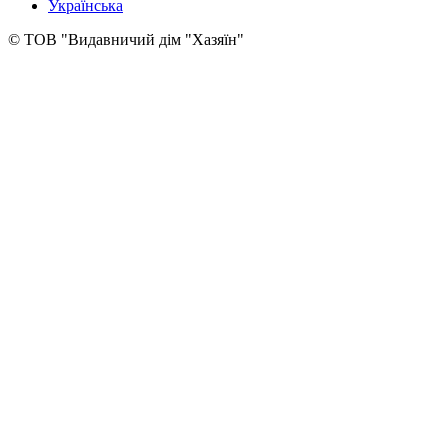
Українська
© ТОВ "Видавничий дім "Хазяїн"