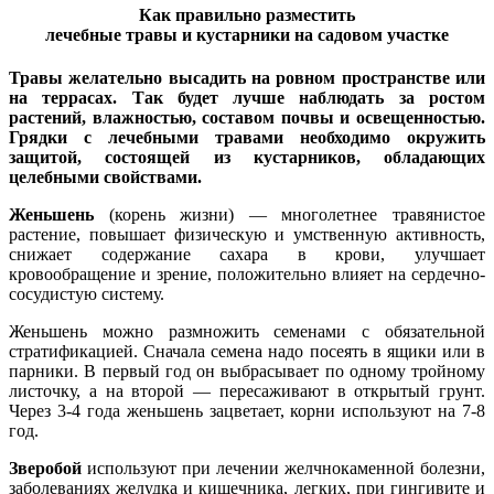
Как правильно разместить
лечебные травы и кустарники на садовом участке
Травы желательно высадить на ровном пространстве или
на террасах. Так будет лучше наблюдать за ростом
растений, влажностью, составом почвы и освещенностью.
Грядки с лечебными травами необходимо окружить
защитой, состоящей из кустарников, обладающих
целебными свойствами.
Женьшень
(корень жизни) — многолетнее травянистое
растение, повышает физическую и умственную активность,
снижает содержание сахара в крови, улучшает
кровообращение и зрение, положительно влияет на сердечно-
сосудистую систему.
Женьшень можно размножить семенами с обязательной
стратификацией. Сначала семена надо посеять в ящики или в
парники. В первый год он выбрасывает по одному тройному
листочку, а на второй — пересаживают в открытый грунт.
Через 3-4 года женьшень зацветает, корни используют на 7-8
год.
Зверобой
используют при лечении желчнокаменной болезни,
заболеваниях желудка и кишечника, легких, при гингивите и