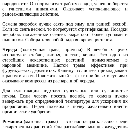
пародонтите. Он нормализует работу сердца, успешно борется
с глистными инвазиями. Оказывает успокаивающее и
ранозаживляющее действие.
Семена зверобоя лучше сеять под зиму или ранней весной.
Если их сеять весной, то потребуется стратификация. Посадки
зверобоя, посаженные осенью, вырастают более густыми и
пышными. Собирать зверобой надо во время цветения.
Череда
(золотушная трава, причепа). В лечебных целях
используют стебли, листья, цветки, корни. Это одно из
старейших лекарственных растений, применяемых в
народной медицине. Настой травы эффективен при
фурункулезах, дерматитах. Кашицу из листьев прикладывают
к ранам и язвам. Положительный эффект при болях в суставах
оказывают компрессы из распаренной череды.
Для культивации подходят супесчаные или суглинистые
почвы. Если череду посеять весной, то семена нужно
выдержать при определенной температуре для ускорения их
прорастания. Перед посевом в почву желательно внести
органические удобрения.
Ромашка
(маточная трава) — это настоящая классика среди
лекарственных растений. Она расслабляет мышцы желудочно-