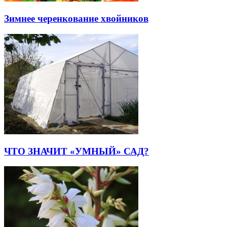
Зимнее черенкование хвойников
ЧТО ЗНАЧИТ «УМНЫЙ» САД?