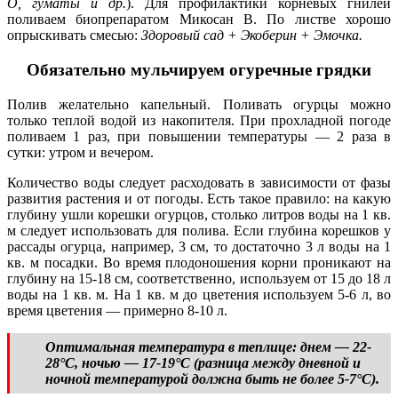
О, гуматы и др.
). Для профилактики корневых гнилей
поливаем биопрепаратом Микосан В. По листве хорошо
опрыскивать смесью:
Здоровый сад + Экоберин + Эмочка.
Обязательно мульчируем огуречные грядки
Полив желательно капельный. Поливать огурцы можно
только теплой водой из накопителя. При прохладной погоде
поливаем 1 раз, при повышении температуры — 2 раза в
сутки: утром и вечером.
Количество воды следует расходовать в зависимости от фазы
развития растения и от погоды. Есть такое правило: на какую
глубину ушли корешки огурцов, столько литров воды на 1 кв.
м следует использовать для полива. Если глубина корешков у
рассады огурца, например, 3 см, то достаточно 3 л воды на 1
кв. м посадки. Во время плодоношения корни проникают на
глубину на 15-18 см, соответственно, используем от 15 до 18 л
воды на 1 кв. м. На 1 кв. м до цветения используем 5-6 л, во
время цветения — примерно 8-10 л.
Оптимальная температура в теплице: днем — 22-
28°C, ночью — 17-19°C (разница между дневной и
ночной температурой должна быть не более 5-7°C).